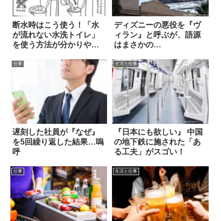
断水時はこう使う！「水
ディズニーの悪役を『ヴ
が流れない水洗トイレ」
ィラン』と呼ぶが、語源
を使う方法が分かりやす
はまさかの…
い
仕事
生活と仕事
遅刻した社員が『なぜ』
『日本にも欲しい』 中国
を5回繰り返した結果…嗚
の地下鉄に施された「あ
呼
る工夫」がスゴい！
仕事
生活と仕事