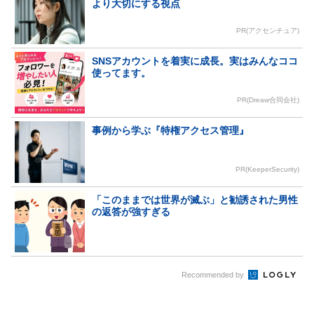
より大切にする視点
PR(アクセンチュア)
SNSアカウントを着実に成長。実はみんなココ
使ってます。
PR(Dreaw合同会社)
事例から学ぶ『特権アクセス管理』
PR(KeeperSecurity)
「このままでは世界が滅ぶ」と勧誘された男性
の返答が強すぎる
Recommended by