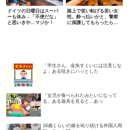
ドイツの日曜日はスーパ
路上で笑い転げる若い女
ーも休み→「不便だな」
性。酔っ払いかと、警察
と思いきや…マジか！
に保護してもらったら…
「学生さん、金魚すくいには注意しな
よ」ある呟きにハッとした
「女児が食べられたみたいになって
る」ある遊具を見ると…あっ
16歳くらいの娘を叱り続ける外国人両