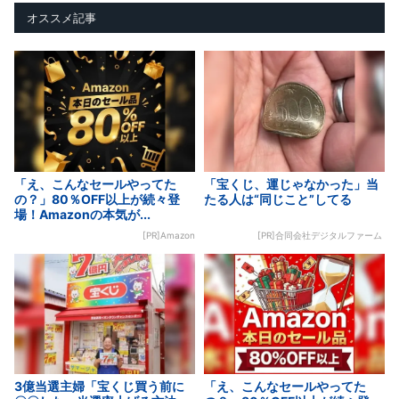
オススメ記事
「え、こんなセールやってた
「宝くじ、運じゃなかった」当
の？」80％OFF以上が続々登
たる人は“同じこと”してる
場！Amazonの本気が...
[PR]Amazon
[PR]合同会社デジタルファーム
3億当選主婦「宝くじ買う前に
「え、こんなセールやってた