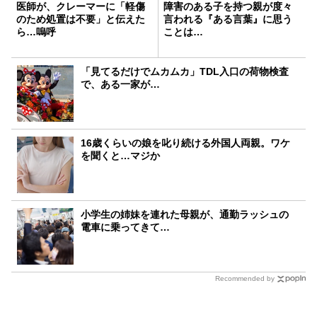
医師が、クレーマーに「軽傷
障害のある子を持つ親が度々
のため処置は不要」と伝えた
言われる『ある言葉』に思う
ら…嗚呼
ことは…
「見てるだけでムカムカ」TDL入口の荷物検査
で、ある一家が…
16歳くらいの娘を叱り続ける外国人両親。ワケ
を聞くと…マジか
小学生の姉妹を連れた母親が、通勤ラッシュの
電車に乗ってきて…
Recommended by