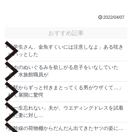
2022/04/07
おすすめ記事
「学生さん、金魚すくいには注意しなよ」ある呟き
にハッとした
イカのぬいぐるみを欲しがる息子をいなしていた
ら、水族館職員が
「駅からずっと付きまとってくる男がウザくて…」
続く展開に驚愕
「一生忘れない」夫が、ウエディングドレスを試着
した妻に対し…
新幹線の荷物棚からだんだん出てきたヤツの姿に…