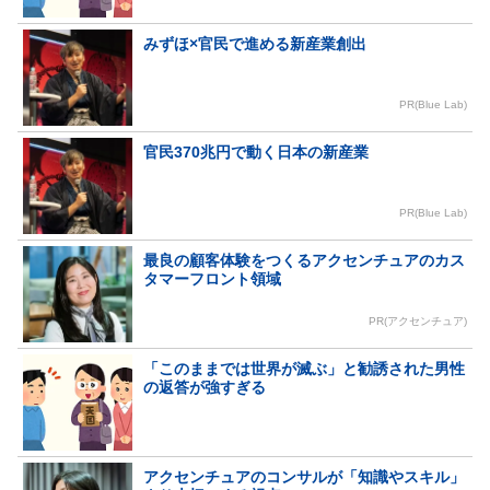
みずほ×官民で進める新産業創出
PR(Blue Lab)
官民370兆円で動く日本の新産業
PR(Blue Lab)
最良の顧客体験をつくるアクセンチュアのカス
タマーフロント領域
PR(アクセンチュア)
「このままでは世界が滅ぶ」と勧誘された男性
の返答が強すぎる
アクセンチュアのコンサルが「知識やスキル」