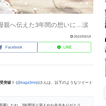
母親へ伝えた3年間の想いに…涙
2022/03/19
Facebook
LINE
小受突破！
(
@kaga3moji
)さんは、以下のようなツイート
卒園したね。3年間送り迎えやお弁当ありがとう。