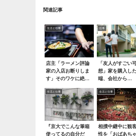
関連記事
生活と仕事
仕事
店主「ラーメン評論
「友人がすごい
家の入店お断りしま
想」家を購入し
す」そのワケに絶句
端、会社から…
した
生活と仕事
生活と仕事
『京大でこんな筆箱
相撲中継中に観
使ってるの自分だ
性を「おばあち