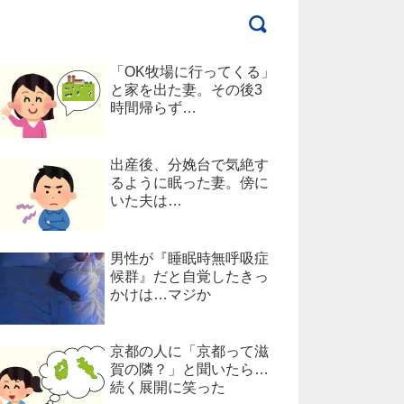
「OK牧場に行ってくる」
と家を出た妻。その後3
時間帰らず…
出産後、分娩台で気絶す
るように眠った妻。傍に
いた夫は…
男性が『睡眠時無呼吸症
候群』だと自覚したきっ
かけは…マジか
京都の人に「京都って滋
賀の隣？」と聞いたら…
続く展開に笑った