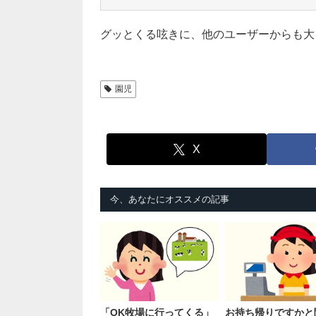
グッとくる呟きに、他のユーザーからも大
園児
X
今、あなたにオススメの記事
「OK牧場に行ってくる」
お持ち帰りですかと