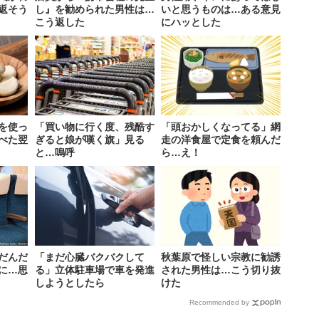
返そう
し』を勧められた男性は…
いと思うものは…ある意見
こう返した
にハッとした
を使っ
「買い物に行く度、残酷す
「頭おかしくなってる」網
べた翌
ぎると娘が嘆く旗」見る
走の洋食屋で定食を頼んだ
と…嗚呼
ら…え！
だんだ
「まだ心臓バクバクして
秋葉原で怪しい宗教に勧誘
に…思
る」立体駐車場で車を発進
された男性は…こう切り抜
しようとしたら
けた
Recommended by