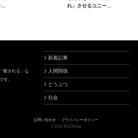
ナ。
れ」させるユニーク
な方法
新着記事
」「癒される」な
人間関係
です。
どうぶつ
社会
お問い合わせ
・
プライバシーポリシー
©
2022
BUZZmag