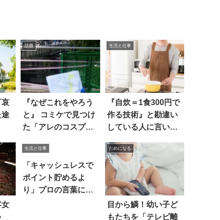
話題
生活と仕事
可哀
『なぜこれをやろう
『自炊＝1食300円で
た途
と』 コミケで見つけ
作る技術』と勘違い
た「アレのコスプ
している人に言いた
レ」に、思わず吹い
いのは
生活と仕事
ためになる
た！
「キャッシュレスで
ポイント貯めるよ
り」プロの言葉にハ
ッとした
客女
目から鱗！幼い子ど
ゃ
もたちを「テレビ離