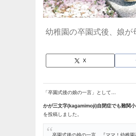
幼稚園の卒園式後、娘が
X
「卒園式後の娘の一言」として…
かが三文字(kagamimoji)自閉症でも難関
を投稿しました。
卒園式後の娘の一言。『ママ！幼稚園