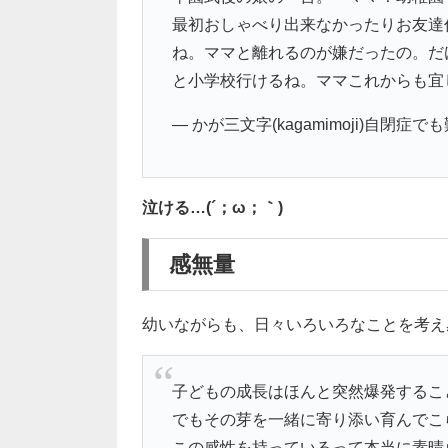
最初おしゃべり出来なかったりお友達
ね。ママと離れるのが嫌だったの。だ
と小学校行けるね。ママこれからも宜
— かが三文字(kagamimoji)自閉症でも
泣ける…(´；ω；｀)
感無量
幼いながらも、日々いろいろなことを考え
子どもの成長はほんと突然爆発するこ
でもその芽を一緒に寄り添い育んでこ
この感性を持っているって本当に素晴