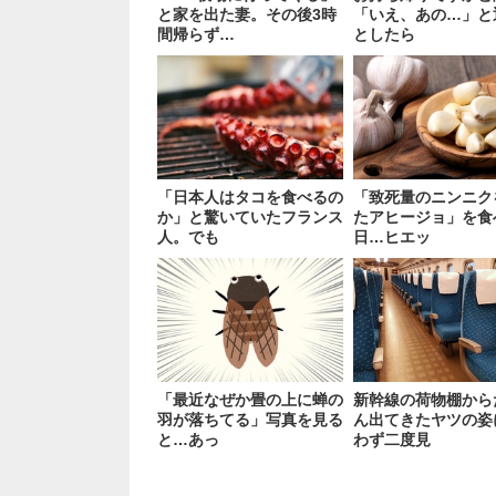
と家を出た妻。その後3時
「いえ、あの…」と
間帰らず…
としたら
「日本人はタコを食べるの
「致死量のニンニク
か」と驚いていたフランス
たアヒージョ」を食
人。でも
日…ヒエッ
「最近なぜか畳の上に蝉の
新幹線の荷物棚から
羽が落ちてる」写真を見る
ん出てきたヤツの姿
と…あっ
わず二度見