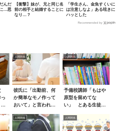
だんだ
【衝撃】妹が、兄と同じ名
「学生さん、金魚すくいに
に…思
前の相手と結婚することに
は注意しなよ」ある呟きに
なり…？
ハッとした
Recommended by
人間関係
人間関係
父
彼氏に「出勤前、何
予備校講師「もはや
作っ
か簡単なモノ作って
原型を留めてな
。フ
おいて」と言われた
い」 とある生徒が
泣い
女性は
使っていた『参考
人間関係
人間関係
書』が凄まじい