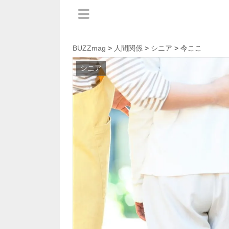
BUZZmag
>
人間関係
>
シニア
> 今ここ
シニア