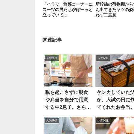
「イラッ」惣菜コーナーに
新幹線の荷物棚から
スーツの男たちがぼーっと
ん出てきたヤツの姿
立っていて…
わず二度見
関連記事
人間関係
人間関係
親を起こさずに朝食
ケンカしていた
や弁当を自分で用意
が、入試の日に
する中2息子。さら
てくれたお弁当
に…
タを開けたら…
人間関係
人間関係
た