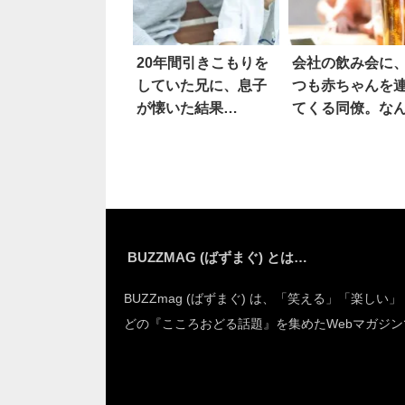
20年間引きこもりを
会社の飲み会に
していた兄に、息子
つも赤ちゃんを
が懐いた結果…
てくる同僚。な
伝えれば丸く収
る？
BUZZMAG (ばずまぐ) とは…
BUZZmag (ばずまぐ) は、「笑える」「楽しい
どの『こころおどる話題』を集めたWebマガジン