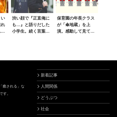
、い
渋い顔で『正直俺に
保育園の年長クラス
連れ
も…』と語りだした
が「傘地蔵」を上
んて
小学生。続く言葉
演。感動して見てた
ま
に、吹いた！！
ら、な、何この展
開！？
新着記事
」「癒される」な
人間関係
です。
どうぶつ
社会