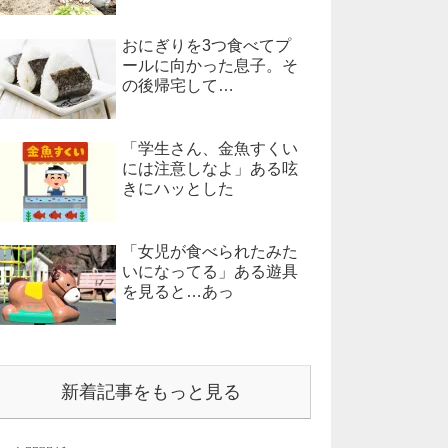
おにぎりを3つ食べてプ
ールに向かった息子。そ
の後帰宅して…
「学生さん、金魚すくい
には注意しなよ」ある呟
きにハッとした
「女児が食べられたみた
いになってる」ある遊具
を見ると…あっ
新着記事をもっと見る