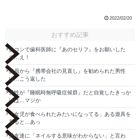
2022/02/20
おすすめ記事
合コンで歯科医師に『あのセリフ』をお願いした
ら…え！
店員から『携帯会社の見直し』を勧められた男性
は…こう返した
男性が『睡眠時無呼吸症候群』だと自覚したきっか
けは…マジか
「女児が食べられたみたいになってる」ある遊具を
見ると…あっ
男友達に「ネイルする意味がわからない」と言わ