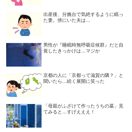
出産後、分娩台で気絶するように眠っ
た妻。傍にいた夫は…
男性が『睡眠時無呼吸症候群』だと自
覚したきっかけは…マジか
京都の人に「京都って滋賀の隣？」と
聞いたら…続く展開に笑った
「母親がふざけて作ったうちの墓」見
てみると…すげえええ！