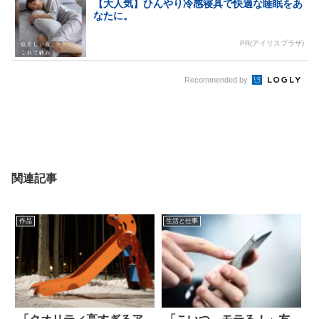
【大人気】ひんやり冷感寝具で快適な睡眠をあ
なたに。
PR(アイリスプラザ)
Recommended by
関連記事
作品
生活と仕事