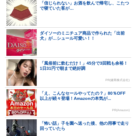
「信じられない」お酒を飲んで帰宅し、こたつ
で寝ていた客が…
ダイソーのミニチュア商品で作られた「出前
犬」が…シュール可愛い！！
「風俗前に飲むだけ！」45分で3回戦も余裕！
1日31円で朝まで絶好調
PR(健商株式会社)
「え、こんなセールやってたの？」80％OFF
以上が続々登場！Amazonの本気が...
PR(Amazon)
「怖い話」子を園へ送った後、他の用事で走り
回っていたら