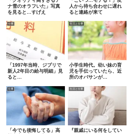
「クオリティ高すぎるア
「こいつ…モテる！」友
ナ雪のオラフいた」写真
人から待ち合わせに遅れ
を見ると…すげえ
ると連絡が来て
仕事
生活と仕事
「1997年当時、ジブリで
小学生時代。幼い妹の育
新人2年目の給与明細」見
児を手伝っていたら、近
ると…
所のオバサンが…
仕事
生活と仕事
「今でも後悔してる」高
『親戚にいる何をしてい