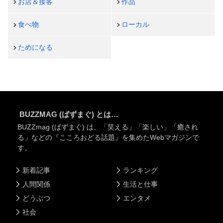
お店＆接客
作品
食べ物
ローカル
ためになる
BUZZMAG (ばずまぐ) とは…
BUZZmag (ばずまぐ) は、「笑える」「楽しい」「癒され
る」などの『こころおどる話題』を集めたWebマガジンで
す。
新着記事
ランキング
人間関係
生活と仕事
どうぶつ
エンタメ
社会