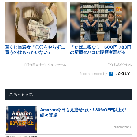
宝くじ当選者「〇〇をやらずに
「たばこ税なし」600円→83円
買うのはもったいない」
の新型タバコに喫煙者群がる
[PR]合同会社デジタルファーム
[PR]株式会社HAL
Recommended by
こちらも人気
Amazon今日も見逃せない！80%OFF以上が
続々登場
PR(Amazon)