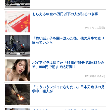
もらえる年金25万円以下の人が知るべき事
PR(くらしの話題)
「怖い話」子を園へ送った後、他の用事で走り
回っていたら
バイアグラは捨てた「65歳が45分で3回戦も余
裕」980円で朝まで絶好調！
PR(健商株式会社)
「こういうジジイになりたい」日本刀造りの見
学中、職人が…