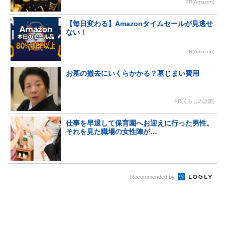
PR(Amazon)
【毎日変わる】Amazonタイムセールが見逃せ
ない！
PR(Amazon)
お墓の撤去にいくらかかる？墓じまい費用
PR(くらしの話題)
仕事を早退して保育園へお迎えに行った男性。
それを見た職場の女性陣が…
Recommended by