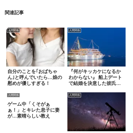
関連記事
人間関係
人間関係
自分のことを｢おばちゃ
『何がキッカケになるか
ん｣と呼んでいたら…娘の
わからない』 船上デート
慰めが優しすぎる！
で結婚を決意した彼氏。
一方彼女は？
人間関係
人間関係
ゲーム中「くそがぁ
ぁ！」とキレた息子に妻
が…素晴らしい教え