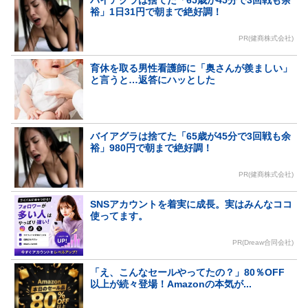
バイアグラは捨てた「65歳が45分で3回戦も余
裕」1日31円で朝まで絶好調！
PR(健商株式会社)
育休を取る男性看護師に「奥さんが羨ましい」
と言うと…返答にハッとした
バイアグラは捨てた「65歳が45分で3回戦も余
裕」980円で朝まで絶好調！
PR(健商株式会社)
SNSアカウントを着実に成長。実はみんなココ
使ってます。
PR(Dreaw合同会社)
「え、こんなセールやってたの？」80％OFF
以上が続々登場！Amazonの本気が...