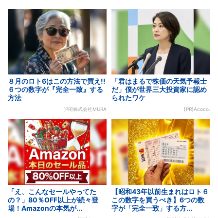
８月のロト6はこの方法で買え!!
「君はまるで株価の天気予報士
６つの数字が『完全一致』する
だ」僕が世界三大投資家に認め
方法
られたワケ
[PR]株式会社MURA
[PR]Acoco.
「え、こんなセールやってた
【昭和43年以前生まれはロト６
の？」80％OFF以上が続々登
この数字を買うべき】6つの数
場！Amazonの本気が...
字が「完全一致」する方...