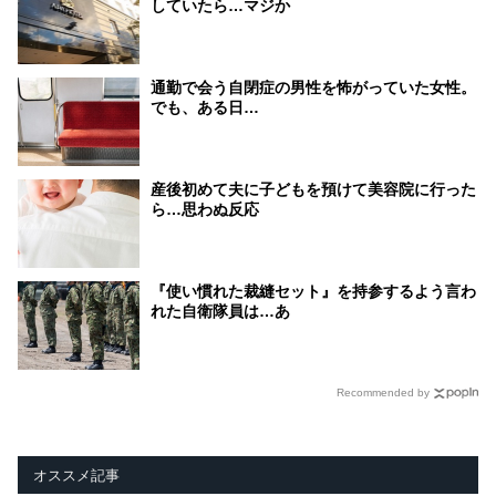
していたら…マジか
通勤で会う自閉症の男性を怖がっていた女性。
でも、ある日…
産後初めて夫に子どもを預けて美容院に行った
ら…思わぬ反応
『使い慣れた裁縫セット』を持参するよう言わ
れた自衛隊員は…あ
Recommended by
オススメ記事