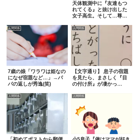
天体観測中に『友達もつ
れてくる』と抜け出した
女子高生。そして…尊
い！
人間関係
人間関係
7歳の娘「ワラワは姫なの
【文字通り】 息子の宿題
になぜ宿題など…」→パ
を見たら、まさしく『目
パの返しが秀逸(笑)
の付け所』が凄かっ
た！！
人間関係
人間関係
「初めてポストから郵便
小5息子『俺はママが好き