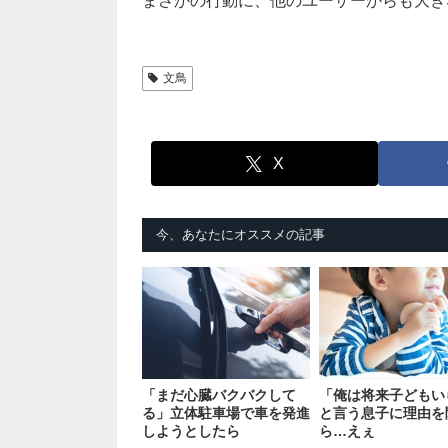
まさかの行動に、他のユーザーからも大き
文鳥
X
今、あなたにオススメの記事
「まだ心臓バクバクして
「俺は将来子どもい
る」立体駐車場で車を発進
と言う息子に理由を
しようとしたら
ら…えぇ