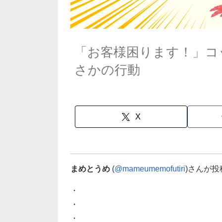
「お客様困ります！」コ
さかの行動
X
まめとうめ
(
@mameumemofutiri
)さんが
・
・
・