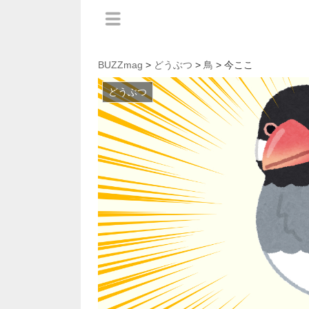
BUZZmag
>
どうぶつ
>
鳥
> 今ここ
どうぶつ