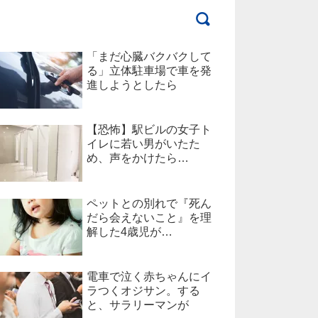
「まだ心臓バクバクして
る」立体駐車場で車を発
進しようとしたら
【恐怖】駅ビルの女子ト
イレに若い男がいたた
め、声をかけたら…
ペットとの別れで『死ん
だら会えないこと』を理
解した4歳児が…
電車で泣く赤ちゃんにイ
ラつくオジサン。する
と、サラリーマンが