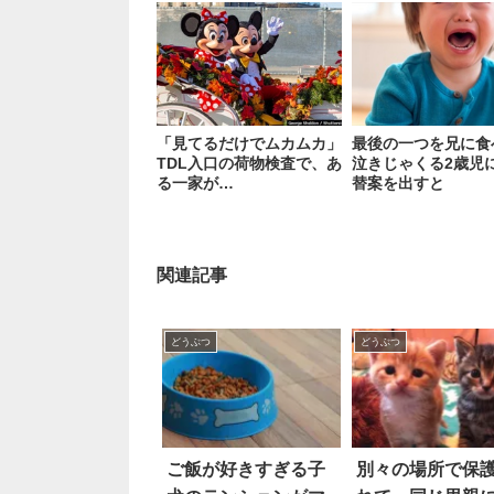
「見てるだけでムカムカ」
最後の一つを兄に食
TDL入口の荷物検査で、あ
泣きじゃくる2歳児
る一家が…
替案を出すと
関連記事
どうぶつ
どうぶつ
ご飯が好きすぎる子
別々の場所で保