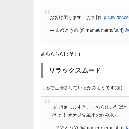
お客様困ります！お客様‼︎
pic.twitter
— まめとうめ (@mameumemofutiri)
J
あらららら(；∀； )
リラックスムード
まるで足湯をしているかのようです(笑)
一応補足しますと、こちら注いだばか
（ただしオカメ先輩用の飲み水）
— まめとうめ (@mameumemofutiri)
J