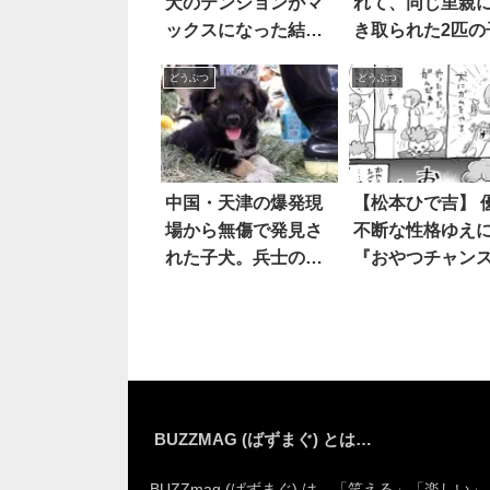
犬のテンションがマ
れて、同じ里親
ックスになった結
き取られた2匹の
果…こうなった(笑)
が初めて対面。
どうぶつ
どうぶつ
いに威嚇し合い
パンチを繰り出
も…
中国・天津の爆発現
【松本ひで吉】 
場から無傷で発見さ
不断な性格ゆえ
れた子犬。兵士の癒
『おやつチャン
しとなる 5枚
を物にできない
対する猫は…さ
すぎる！！
BUZZMAG (ばずまぐ) とは…
BUZZmag (ばずまぐ) は、「笑える」「楽しい