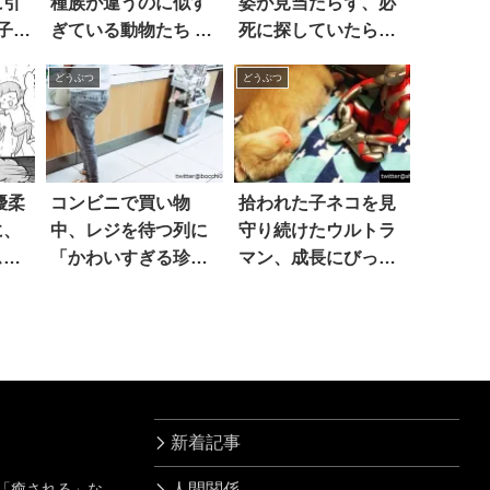
に引
種族が違うのに似す
姿が見当たらず、必
子猫
ぎている動物たち 20
死に探していたら…
お互
選
あ
どうぶつ
どうぶつ
、猫
す
優柔
コンビニで買い物
拾われた子ネコを見
に、
中、レジを待つ列に
守り続けたウルトラ
ス』
「かわいすぎる珍
マン、成長にびっく
犬。
客」が並んでいた
り！3枚の成長記録
すが
新着記事
」「癒される」な
人間関係