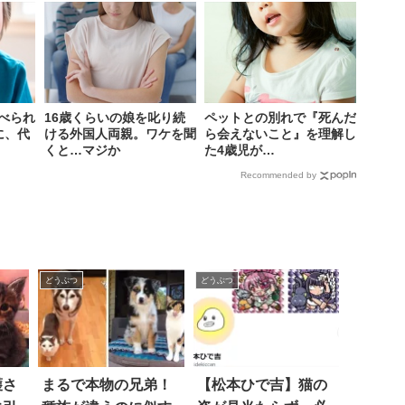
べられ
16歳くらいの娘を叱り続
ペットとの別れで『死んだ
に、代
ける外国人両親。ワケを聞
ら会えないこと』を理解し
くと…マジか
た4歳児が…
Recommended by
どうぶつ
どうぶつ
護さ
まるで本物の兄弟！
【松本ひで吉】猫の