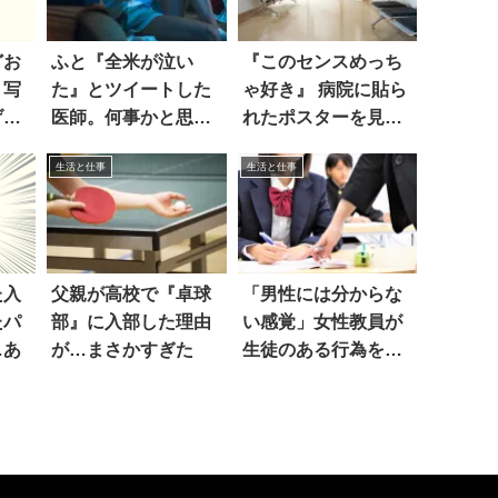
どお
ふと『全米が泣い
『このセンスめっち
」写
た』とツイートした
ゃ好き』 病院に貼ら
げ
医師。何事かと思っ
れたポスターを見
たら…本当だ！！
て、吹いた！！
生活と仕事
生活と仕事
た入
父親が高校で『卓球
「男性には分からな
たパ
部』に入部した理由
い感覚」女性教員が
…あ
が…まさかすぎた
生徒のある行為を見
て…