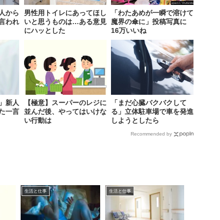
人から
男性用トイレにあってほし
「わたあめが一瞬で溶けて
言われ
いと思うものは…ある意見
魔界の傘に」投稿写真に
にハッとした
16万いいね
」新人
【極意】スーパーのレジに
「まだ心臓バクバクして
た一言
並んだ後、やってはいけな
る」立体駐車場で車を発進
い行動は
しようとしたら
Recommended by
生活と仕事
生活と仕事