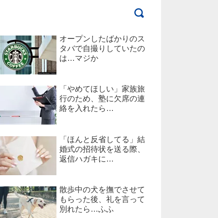
オープンしたばかりのス
タバで自撮りしていたの
は…マジか
「やめてほしい」家族旅
行のため、塾に欠席の連
絡を入れたら…
「ほんと反省してる」結
婚式の招待状を送る際、
返信ハガキに…
散歩中の犬を撫でさせて
もらった後、礼を言って
別れたら…ふふ