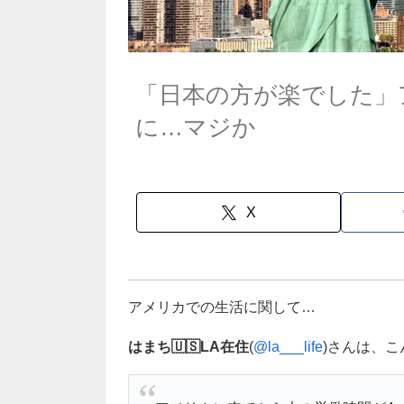
「日本の方が楽でした」
に…マジか
X
アメリカでの生活に関して…
はまち🇺🇸LA在住
(
@la___life
)さんは、