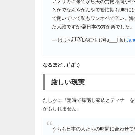
アメリカに来てから夫の労働時間が4
とかでなんやかんやで繁忙期も9時には
で働いていて私もワンオペで辛い。海
た人誰ですか😭日本の方が楽でした。
— はまち🇺🇸LA在住 (@la___life)
Jan
なるほど…(ﾟДﾟ;)
厳しい現実
たしかに『定時で帰宅し家族とディナーを
かもしれません。
うちも日本の人たちの時間に合わせて