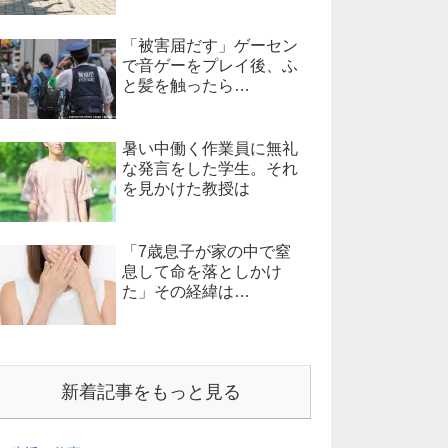
「被害届だす」ゲーセン
で音ゲーをプレイ後、ふ
と髪を触ったら…
暑い中働く作業員に無礼
な発言をした学生。それ
を見かけた教授は
「7歳息子が家の中で窒
息して命を落としかけ
た」その経緯は…
新着記事をもっと見る