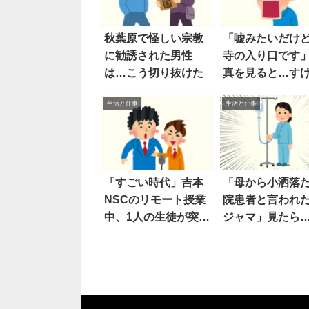
秋葉原で怪しい宗教
「嘘みたいだけ
に勧誘された男性
寺の入り口です
は…こう切り抜けた
真を見ると…す
え！
生活と仕事
生活と仕事
「すごい時代」吉本
「母から小洒落
NSCのリモート授業
院患者と言われ
中、1人の生徒が突
ジャマ」見たら
然…