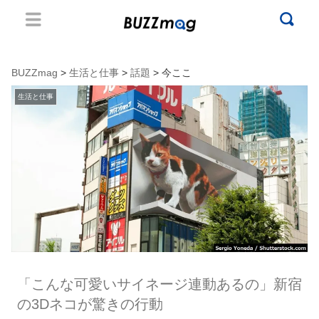
BUZZmag
>
生活と仕事
>
話題
> 今ここ
生活と仕事
「こんな可愛いサイネージ連動あるの」新宿
の3Dネコが驚きの行動