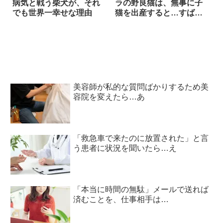
病気と戦う柴犬が、それ
ラの野良猫は、無事に子
でも世界一幸せな理由
猫を出産すると…すばら
しい子煩悩ぶりを発
揮！！
美容師が私的な質問ばかりするため美
容院を変えたら…あ
「救急車で来たのに放置された」と言
う患者に状況を聞いたら…え
「本当に時間の無駄」メールで送れば
済むことを、仕事相手は…