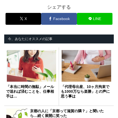
シェアする
X
Facebook
LINE
今、あなたにオススメの記事
「本当に時間の無駄」メール
「代理母出産、10ヶ月拘束で
で送れば済むことを、仕事相
も1000万なら楽勝」との声に
手は…
思う事は
京都の人に「京都って滋賀の隣？」と聞いた
ら…続く展開に笑った