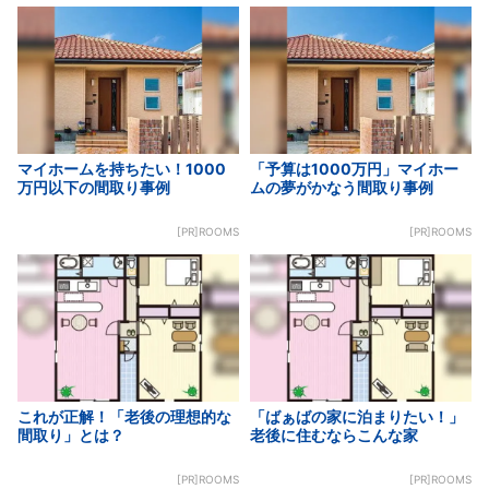
マイホームを持ちたい！1000
「予算は1000万円」マイホー
万円以下の間取り事例
ムの夢がかなう間取り事例
[PR]ROOMS
[PR]ROOMS
これが正解！「老後の理想的な
「ばぁばの家に泊まりたい！」
間取り」とは？
老後に住むならこんな家
[PR]ROOMS
[PR]ROOMS