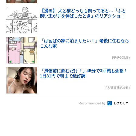
【漫画】 犬と猫どっちも飼ってると…『ふと
飼い主が手を伸ばしたとき』のリアクショ...
「ばぁばの家に泊まりたい！」老後に住むなら
こんな家
PR(ROOMS)
「風俗前に飲むだけ！」45分で3回戦も余裕！
1日31円で朝まで絶好調
PR(健商株式会社)
Recommended by