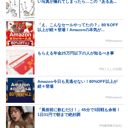
い写真が撮れてしまったら…この『あるあ...
「え、こんなセールやってたの？」80％OFF
以上が続々登場！Amazonの本気が...
PR(Amazon)
もらえる年金25万円以下の人が知るべき事
PR(くらしの話題)
Amazon今日も見逃せない！80%OFF以上が
続々登場
PR(Amazon)
「風俗前に飲むだけ！」45分で3回戦も余裕！
1日31円で朝まで絶好調
PR(健商株式会社)