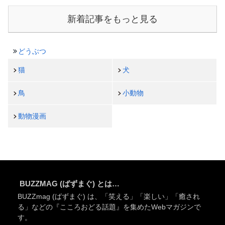
新着記事をもっと見る
どうぶつ
猫
犬
鳥
小動物
動物漫画
BUZZMAG (ばずまぐ) とは…
BUZZmag (ばずまぐ) は、「笑える」「楽しい」「癒され
る」などの『こころおどる話題』を集めたWebマガジンで
す。