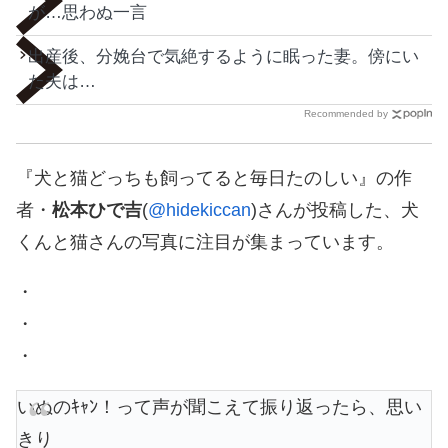
が…思わぬ一言
出産後、分娩台で気絶するように眠った妻。傍にい
た夫は…
Recommended by
『犬と猫どっちも飼ってると毎日たのしい』の作
者・
松本ひで吉
(
@hidekiccan
)さんが投稿した、犬
くんと猫さんの写真に注目が集まっています。
・
・
・
いぬのｷｬﾝ！って声が聞こえて振り返ったら、思い
きり