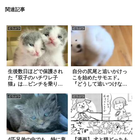
関連記事
どうぶつ
どうぶつ
生後数日ほどで保護され
自分の尻尾と追いかけっ
た『双子のハチワレ子
こを始めたサモエド。
猫』は…ピンチを乗り越
『どうして追いつけな
えながら兄弟の絆を育ん
い！？』と必死に頑張り
だ！
すぎた結果…やはりこう
どうぶつ
どうぶつ
なる
4匹兄弟の中でも、特に衰
【漫画】 犬と猫どっちも