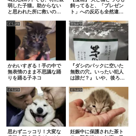
弱した子猫。助からない
飼ってると、「プレゼン
と思われた所に救いの手
ト」への反応も全然違
が…！
う！？
どうぶつ
どうぶつ
かわいすぎる！手の中で
『ダシのパックに空いた
無表情のまま不思議な踊
無数の穴。いったい犯人
りを踊る子ネコ
は誰だ？』 いや、後ろ見
て後ろ！！
どうぶつ
どうぶつ
思わずニッコリ！大変な
妊娠中に保護された茶ト