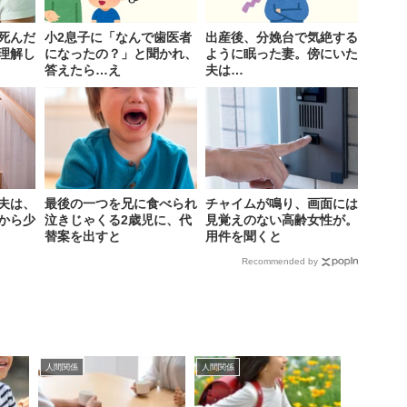
死んだ
小2息子に「なんで歯医者
出産後、分娩台で気絶する
理解し
になったの？」と聞かれ、
ように眠った妻。傍にいた
答えたら…え
夫は…
夫は、
最後の一つを兄に食べられ
チャイムが鳴り、画面には
から少
泣きじゃくる2歳児に、代
見覚えのない高齢女性が。
替案を出すと
用件を聞くと
Recommended by
人間関係
人間関係