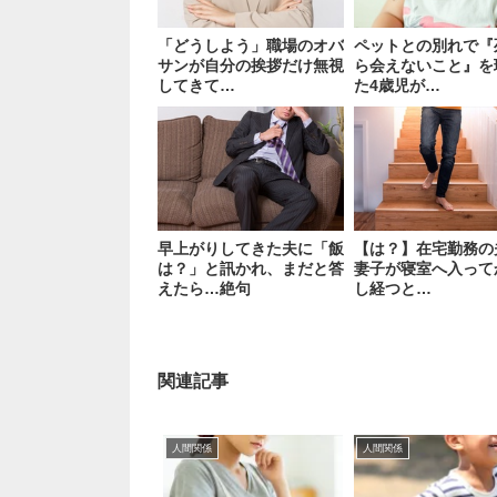
「どうしよう」職場のオバ
ペットとの別れで『
サンが自分の挨拶だけ無視
ら会えないこと』を
してきて…
た4歳児が…
早上がりしてきた夫に「飯
【は？】在宅勤務の
は？」と訊かれ、まだと答
妻子が寝室へ入って
えたら…絶句
し経つと…
関連記事
人間関係
人間関係