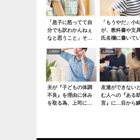
「息子に怒ってて自
「もうやだ」小4
分でも訳わかんねぇ
が、教科書や文
なと思うこと」それ
氏名欄に書いて
は…
のは
人間関係
人間関係
夫が『子どもの体調
友達ができない
不良』を理由に休み
む人への『ある
を取る為、上司に電
言』に…目から
話で…