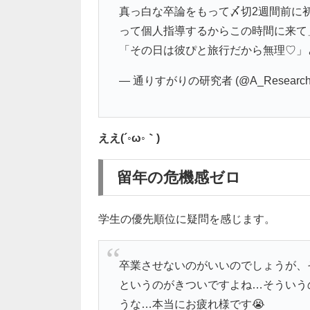
真っ白な卒論をもって〆切2週間前に
って個人指導するからこの時間に来て
「その日は彼ぴと旅行だから無理♡」
— 通りすがりの研究者 (@A_Research
ええ(´◦ω◦｀)
留年の危機感ゼロ
学生の優先順位に疑問を感じます。
卒業させないのがいいのでしょうが、
というのがきついですよね…そういう
うな…本当にお疲れ様です😭