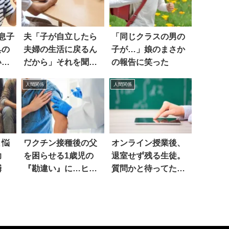
息子
夫「子が自立したら
「同じクラスの男の
具の
夫婦の生活に戻るん
子が…」娘のまさか
いた
だから」それを聞い
の報告に笑った
た妻は
人間関係
人間関係
と悩
ワクチン接種後の父
オンライン授業後、
助
を困らせる1歳児の
退室せず残る生徒。
鱗
『勘違い』に…ヒィ
質問かと待ってた
ィ
ら…まさか！？