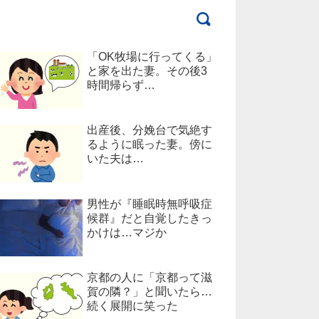
「OK牧場に行ってくる」
と家を出た妻。その後3
時間帰らず…
出産後、分娩台で気絶す
るように眠った妻。傍に
いた夫は…
男性が『睡眠時無呼吸症
候群』だと自覚したきっ
かけは…マジか
京都の人に「京都って滋
賀の隣？」と聞いたら…
続く展開に笑った