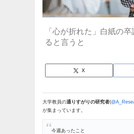
「心が折れた」白紙の卒
ると言うと
X
大学教員の
通りすがりの研究者
(
@A_Resea
が集まっています。
今週あったこと