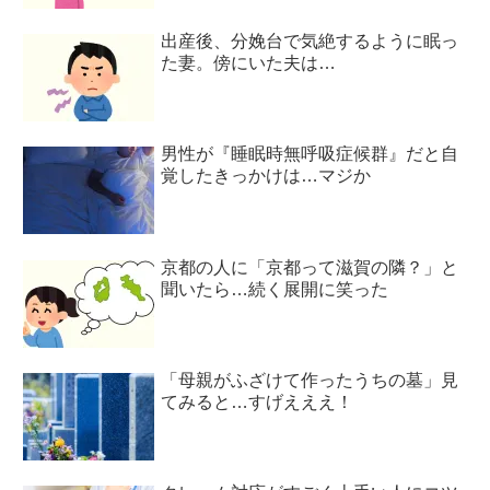
出産後、分娩台で気絶するように眠っ
た妻。傍にいた夫は…
男性が『睡眠時無呼吸症候群』だと自
覚したきっかけは…マジか
京都の人に「京都って滋賀の隣？」と
聞いたら…続く展開に笑った
「母親がふざけて作ったうちの墓」見
てみると…すげえええ！