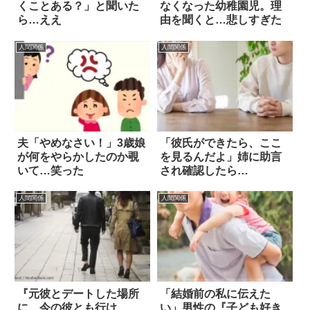
くことある？」と聞いた
なくなった幼稚園児。理
ら…ええ
由を聞くと…悲しすぎた
人間関係
人間関係
夫「やめなさい！」3歳娘
「彼氏ができたら、ここ
が何をやらかしたのか覗
を見るんだよ」姉に助言
いて…笑った
され確認したら…
人間関係
人間関係
『元彼とデートした場所
「結婚前の私に伝えた
に、今の彼とも行け
い」男性の『子ども好き