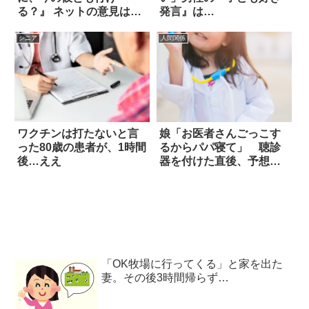
る？』 ネットの意見は…
発言』は…
シニア
人間関係
ワクチンは打たないと言
娘「お医者さんごっこす
った80歳の患者が、1時間
るからパパ寝て」 聴診
後…ええ
器を付けた直後、予想外
の展開に！
「OK牧場に行ってくる」と家を出た
妻。その後3時間帰らず…