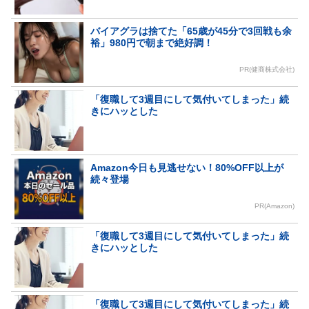
バイアグラは捨てた「65歳が45分で3回戦も余
裕」980円で朝まで絶好調！
PR(健商株式会社)
「復職して3週目にして気付いてしまった」続
きにハッとした
Amazon今日も見逃せない！80%OFF以上が
続々登場
PR(Amazon)
「復職して3週目にして気付いてしまった」続
きにハッとした
「復職して3週目にして気付いてしまった」続