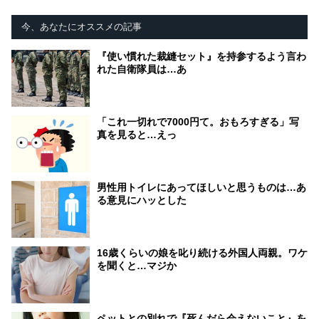
今、あなたにオススメの記事
『使い慣れた裁縫セット』を持参するよう言わ
れた自衛隊員は…あ
「これ一切れで7000円て。おもろすぎる」写
真を見ると…えっ
男性用トイレにあってほしいと思うものは…あ
る意見にハッとした
16歳くらいの娘を叱り続ける外国人両親。ワケ
を聞くと…マジか
ペットとの別れで『死んだら会えないこと』を