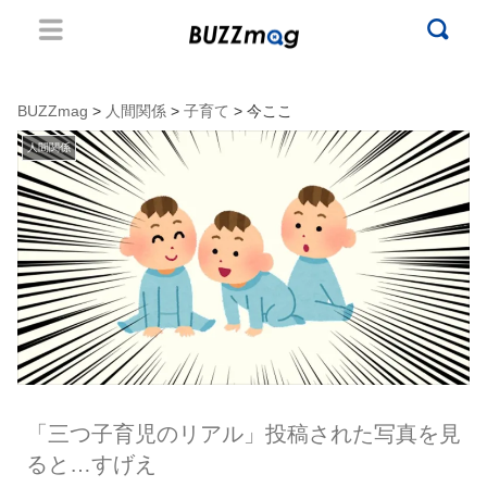
BUZZmag
>
人間関係
>
子育て
> 今ここ
人間関係
「三つ子育児のリアル」投稿された写真を見
ると…すげえ