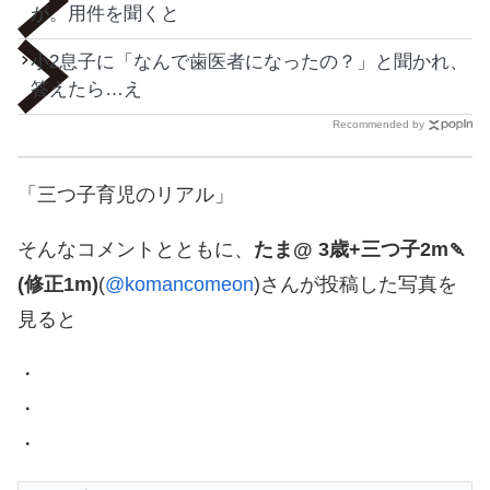
が。用件を聞くと
小2息子に「なんで歯医者になったの？」と聞かれ、
答えたら…え
Recommended by
「三つ子育児のリアル」
そんなコメントとともに、
たま@ 3歳+三つ子2m🍡
(修正1m)
(
@komancomeon
)さんが投稿した写真を
見ると
・
・
・