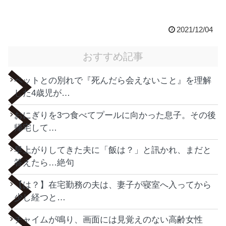
2021/12/04
おすすめ記事
ペットとの別れで『死んだら会えないこと』を理解
した4歳児が…
おにぎりを3つ食べてプールに向かった息子。その後
帰宅して…
早上がりしてきた夫に「飯は？」と訊かれ、まだと
答えたら…絶句
【は？】在宅勤務の夫は、妻子が寝室へ入ってから
少し経つと…
チャイムが鳴り、画面には見覚えのない高齢女性