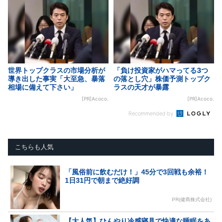
世界トップクラスの市場分析が
「負け投資家がハマってる3つ
導き出した事実「大至急、暴落
の落とし穴」株価予測トップク
相場に備えて下さい」
ラスの天才が暴露
[PR]Acoco.
[PR]Acoco.
Recommended by
こちらも人気
「風俗前に飲むだけ！」45分で3回戦も余裕！
1日31円で朝まで絶好調
PR(健商株式会社)
【大人気】ひんやり冷感寝具で快適な睡眠をあ