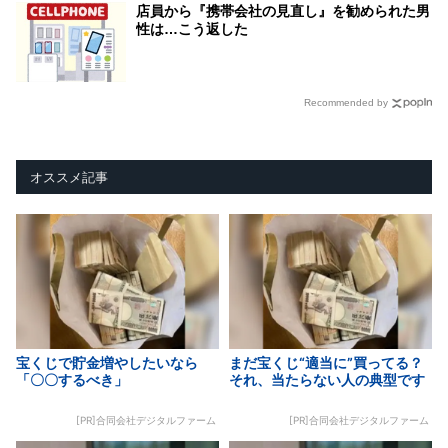
店員から『携帯会社の見直し』を勧められた男
性は…こう返した
Recommended by
オススメ記事
宝くじで貯金増やしたいなら
まだ宝くじ“適当に”買ってる？
「〇〇するべき」
それ、当たらない人の典型です
[PR]合同会社デジタルファーム
[PR]合同会社デジタルファーム