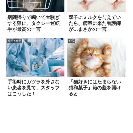
病院帰りで鳴いて大騒ぎ
双子にミルクを与えてい
する猫に、タクシー運転
たら、病室に来た看護師
手が最高の一言
が…まさかの一言
生活と仕事
作品
手術時にカツラを外さな
「猫好きにはたまらない
い患者を見て、スタッフ
猫和菓子」箱の蓋を開け
はこうした！
ると…