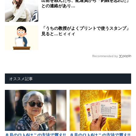
出前を頼んだら、配達員から「釣銭を忘れた」
との連絡があり…
「うちの教授がよくプリントで使うスタンプ」
見ると…ヒィィィ
Recommended by
オススメ記事
８月のロト6はこの方法で買え!!
８月のロト6はこの方法で買え!!