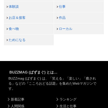
体験談
仕事
お店＆接客
作品
食べ物
ローカル
ためになる
BUZZMAG (ばずまぐ) とは…
BUZZmag (ばずまぐ) は、「笑える」「楽しい」「癒され
る」などの『こころおどる話題』を集めたWebマガジンで
す。
新着記事
ランキング
人間関係
生活と仕事