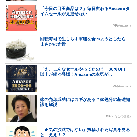
「今日の目玉商品は？」毎日変わるAmazonタ
イムセールが見逃せない
PR(Amazon)
回転寿司で生しらす軍艦を食べようとしたら…
まさかの光景！
「え、こんなセールやってたの？」80％OFF
以上が続々登場！Amazonの本気が...
PR(Amazon)
家の売却成功にはカギがある？家処分の基礎知
識を解説
PR(くらしの話題)
「正気の沙汰ではない」投稿された写真を見る
と…ええ！？