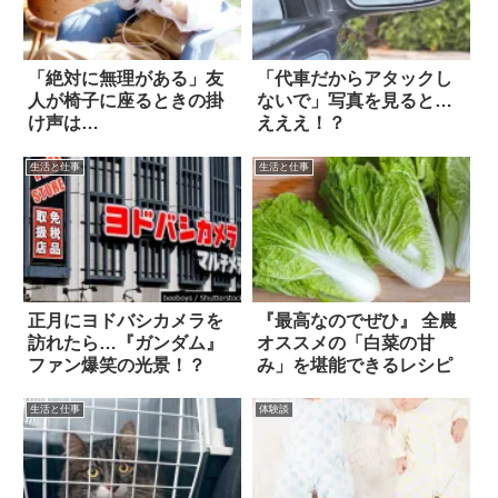
「絶対に無理がある」友
「代車だからアタックし
人が椅子に座るときの掛
ないで」写真を見ると…
け声は…
えええ！？
生活と仕事
生活と仕事
正月にヨドバシカメラを
『最高なのでぜひ』 全農
訪れたら…『ガンダム』
オススメの「白菜の甘
ファン爆笑の光景！？
み」を堪能できるレシピ
生活と仕事
体験談