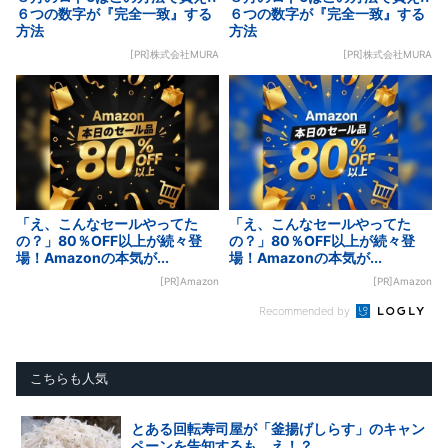
６つの数字が『完全一致』する
６つの数字が『完全一致』する
方法
方法
[PR]株式会社MURA
[PR]株式会社MURA
「え、こんなセールやってた
「え、こんなセールやってた
の？」80％OFF以上が続々登
の？」80％OFF以上が続々登
場！Amazonの本気が...
場！Amazonの本気が...
[PR]Amazon
[PR]Amazon
Recommended by
こちらも人気
とある回転寿司屋が「釜揚げしらす」のキャン
ペーンを告知するも…え！？