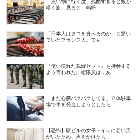
「買い物に行く度、残酷すぎると娘が
嘆く旗」見ると…嗚呼
「日本人はタコを食べるのか」と驚い
ていたフランス人。でも
『使い慣れた裁縫セット』を持参する
よう言われた自衛隊員は…あ
「まだ心臓バクバクしてる」立体駐車
場で車を発進しようとしたら
【恐怖】駅ビルの女子トイレに若い男
がいたため、声をかけたら…