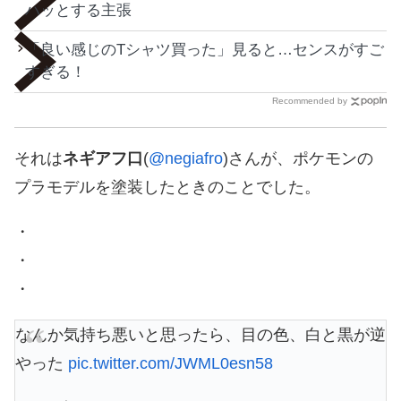
ハッとする主張
「良い感じのTシャツ買った」見ると…センスがすご
すぎる！
Recommended by
それは
ネギアフ口
(
@negiafro
)さんが、ポケモンの
プラモデルを塗装したときのことでした。
・
・
・
なんか気持ち悪いと思ったら、目の色、白と黒が逆
やった
pic.twitter.com/JWML0esn58