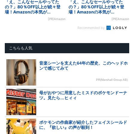
「え、こんなセールやってた
「え、こんなセールやってた
の？」80％OFF以上が続々登
の？」80％OFF以上が続々登
場！Amazonの本気が...
場！Amazonの本気が...
[PR]Amazon
[PR]Amazon
Recommended by
こちらも人気
音楽シーンを支えた64年の歴史、このヘッドホ
ンで感じてみて
PR(Marshall Group AB)
母がおやつに用意したミスドのポケモンドーナ
ツ。見たら…ヒィィ
ポケモンの作曲家が紹介したフェイスシールド
に、『欲しい』の声が殺到！