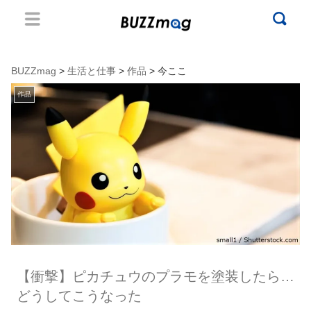
BUZZmag
>
生活と仕事
>
作品
> 今ここ
作品
【衝撃】ピカチュウのプラモを塗装したら…
どうしてこうなった