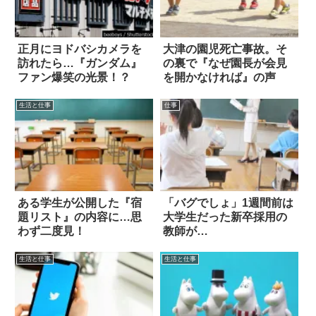
正月にヨドバシカメラを
大津の園児死亡事故。そ
訪れたら…『ガンダム』
の裏で『なぜ園長が会見
ファン爆笑の光景！？
を開かなければ』の声
生活と仕事
仕事
ある学生が公開した『宿
「バグでしょ」1週間前は
題リスト』の内容に…思
大学生だった新卒採用の
わず二度見！
教師が…
生活と仕事
生活と仕事