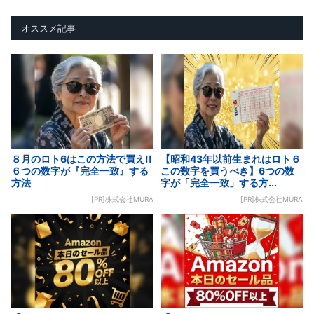
オススメ記事
８月のロト6はこの方法で買え!!
【昭和43年以前生まれはロト６
６つの数字が『完全一致』する
この数字を買うべき】6つの数
方法
字が「完全一致」する方...
[PR]株式会社MURA
[PR]株式会社MURA