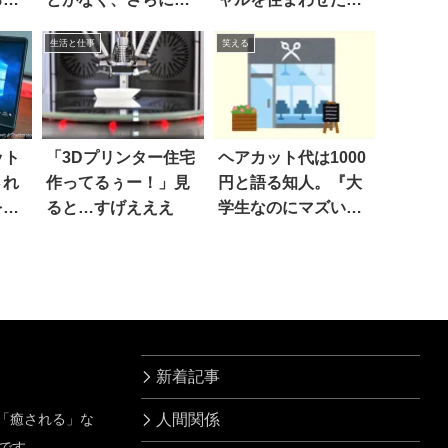
果…え
生活と仕事
笑える
ット
「3Dプリンター住宅
ヘアカット代は1000
され
作ってるぅー！」見
円と語る知人。『大
を見
ると…すげえええ
学生なのにマズい
よ』と笑った直後、
絶望した！
新着記事
」「癒される」な
人間関係
です。