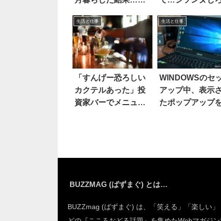
げえええ(笑)！
は気付いた！？
生活と仕事
生活と仕事
「すんげー恐ろしい
WINDOWSのセ
カクテルあった」投
アップ中、表示
資家バーでメニュー
たポップアップ
を見たら…？
て困惑
BUZZMAG (ばずまぐ) とは…
BUZZmag (ばずまぐ) は、「笑える」「楽しい
どの『こころおどる話題』を集めたWebマガジン