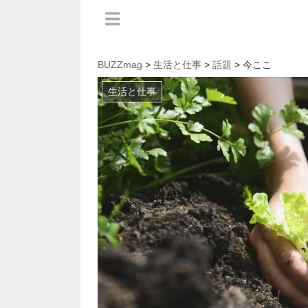
BUZZmag
>
生活と仕事
>
話題
> 今ここ
生活と仕事