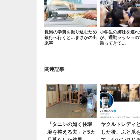
長男の学費を振り込むため
小学生の姉妹を連れ
銀行へ行くと…まさかの出
が、通勤ラッシュの
来事
乗ってきて…
関連記事
作品
生活と仕事
「タニシの如く住環
ヤクルトレディ
境を整える夫」と5カ
した後、ふと爪
月暮らした結果…す
て…シソンヌじ