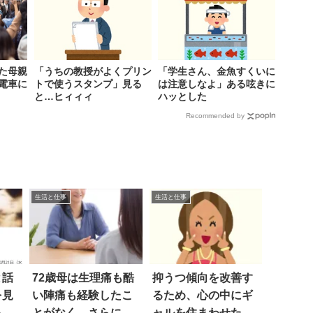
た母親
「うちの教授がよくプリン
「学生さん、金魚すくいに
電車に
トで使うスタンプ」見る
は注意しなよ」ある呟きに
と…ヒィィィ
ハッとした
Recommended by
生活と仕事
生活と仕事
と話
72歳母は生理痛も酷
抑うつ傾向を改善す
を見
い陣痛も経験したこ
るため、心の中にギ
ろう
とがなく、さらに…
ャルを住まわせた結