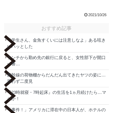
2021/10/26
おすすめ記事
「学生さん、金魚すくいには注意しなよ」ある呟き
にハッとした
ランチから勤め先の銀行に戻ると、女性部下が開口
一番…
新幹線の荷物棚からだんだん出てきたヤツの姿に…
思わず二度見
『23時就寝・7時起床』の生活を1ヵ月続けたら…マ
ジか！
「事件！」アメリカに滞在中の日本人が、ホテルの