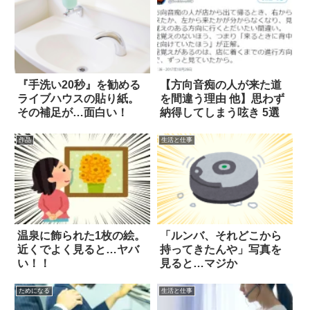
『手洗い20秒』を勧める
【方向音痴の人が来た道
ライブハウスの貼り紙。
を間違う理由 他】思わず
その補足が…面白い！
納得してしまう呟き 5選
作品
生活と仕事
温泉に飾られた1枚の絵。
「ルンバ、それどこから
近くでよく見ると…ヤバ
持ってきたんや」写真を
い！！
見ると…マジか
ためになる
生活と仕事