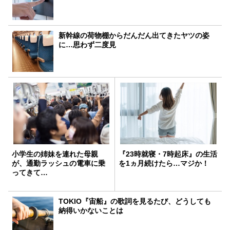
新幹線の荷物棚からだんだん出てきたヤツの姿
に…思わず二度見
小学生の姉妹を連れた母親
『23時就寝・7時起床』の生活
が、通勤ラッシュの電車に乗
を1ヵ月続けたら…マジか！
ってきて…
TOKIO『宙船』の歌詞を見るたび、どうしても
納得いかないことは