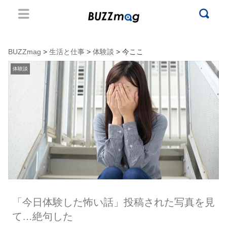
BUZZmag
>
生活と仕事
>
体験談
> 今ここ
体験談
「今日体験した怖い話」投稿された写真を見
て…絶句した