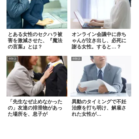
とある女性のセクハラ被
オンライン会議中に赤ち
害を激減させた、『魔法
ゃんが泣き出し、必死に
の言葉』とは？
謝る女性。すると…？
体験談
体験談
「先生なぜ止めなかった
異動のタイミングで不妊
の」友達の排泄物があっ
治療を打ち明け、解雇さ
た場所を、息子が
れた女性が…