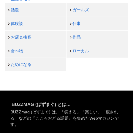
話題
ガールズ
体験談
仕事
お店＆接客
作品
食べ物
ローカル
ためになる
BUZZMAG (ばずまぐ) とは…
BUZZmag (ばずまぐ) は、「笑える」「楽しい」「癒され
る」などの『こころおどる話題』を集めたWebマガジンで
す。