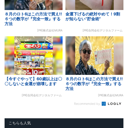
８月のロト6はこの方法で買え!!
金運下げるの絶対やめて！9割
６つの数字が『完全一致』する
が知らない“貯金術”
方法
[PR]株式会社MURA
[PR]合同会社デジタルファーム
【今すぐやって】60歳以上は〇
８月のロト6はこの方法で買え!!
〇しないと金運が崩壊します
６つの数字が『完全一致』する
方法
[PR]合同会社デジタルファーム
[PR]株式会社MURA
Recommended by
こちらも人気