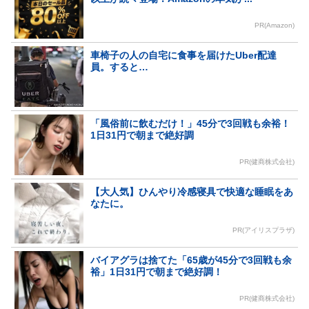
PR(Amazon)
車椅子の人の自宅に食事を届けたUber配達
員。すると…
「風俗前に飲むだけ！」45分で3回戦も余裕！
1日31円で朝まで絶好調
PR(健商株式会社)
【大人気】ひんやり冷感寝具で快適な睡眠をあ
なたに。
PR(アイリスプラザ)
バイアグラは捨てた「65歳が45分で3回戦も余
裕」1日31円で朝まで絶好調！
PR(健商株式会社)