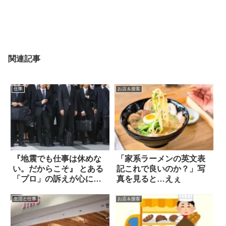
関連記事
仕事
お店＆接客
『地震でも仕事は休めな
「家系ラーメンの英文表
い。だからこそ』 とある
記これで良いのか？」写
「プロ」の訴えが心に刺
真を見ると…えぇ
さる
生活と仕事
お店＆接客