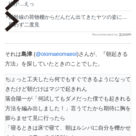
組が…えっ
新幹線の荷物棚からだんだん出てきたヤツの姿に…
思わず二度見
Recommended by
それは
島津
(
@oiomaeomaeoi
)さんが、『朝起きる
方法』を探していたときのことでした。
ちょっと工夫したら何でもすぐできるようになって
きたけど朝だけはマジで起きれん
落合陽一が「何試してもダメだった僕でも起きれる
方法を編み出しました！」言うてたから期待に胸を
膨らませて見に行ったら
「寝るときは床で寝て、朝はルンバに自分を轢かせ