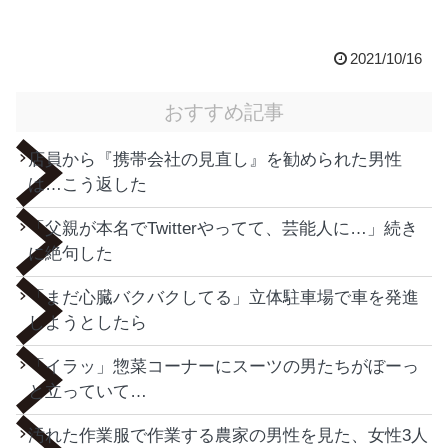
2021/10/16
おすすめ記事
店員から『携帯会社の見直し』を勧められた男性
は…こう返した
「父親が本名でTwitterやってて、芸能人に…」続き
に絶句した
「まだ心臓バクバクしてる」立体駐車場で車を発進
しようとしたら
「イラッ」惣菜コーナーにスーツの男たちがぼーっ
と立っていて…
汚れた作業服で作業する農家の男性を見た、女性3人