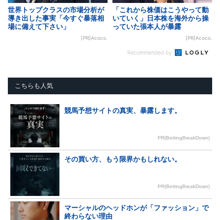
世界トップクラスの市場分析が
「これから株価はこうやって動
導き出した事実「今すぐ暴落相
いていく」日本株を海外から操
場に備えて下さい」
っていた張本人が暴露
[PR]Acoco.
[PR]Acoco.
Recommended by
こちらも人気
競馬予想サイトの真実、暴露します。
PR(BettingBreakDown)
その買い方、もう限界かもしれない。
PR(BettingBreakDown)
マーシャルのヘッドホンが「ファッション」で
終わらない理由