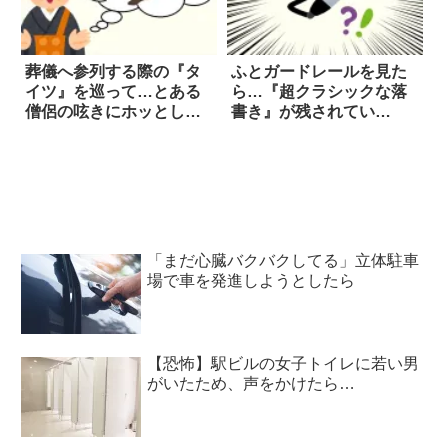
葬儀へ参列する際の『タ
ふとガードレールを見た
イツ』を巡って…とある
ら…『超クラシックな落
僧侶の呟きにホッとし
書き』が残されてい
た！
た！？
「まだ心臓バクバクしてる」立体駐車
場で車を発進しようとしたら
【恐怖】駅ビルの女子トイレに若い男
がいたため、声をかけたら…