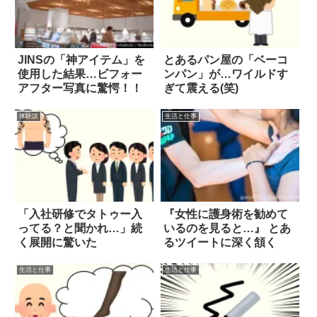
JINSの「神アイテム」を
とあるパン屋の「ベーコ
使用した結果…ビフォー
ンパン」が…ワイルドす
アフター写真に驚愕！！
ぎて震える(笑)
体験談
生活と仕事
「入社研修でタトゥー入
『女性に護身術を勧めて
ってる？と聞かれ…」続
いるのを見ると…』 とあ
く展開に驚いた
るツイートに深く頷く
生活と仕事
生活と仕事