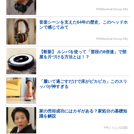
PR(Marshall Group AB)
音楽シーンを支えた64年の歴史、このヘッドホ
ンで感じてみて
PR(Marshall Group AB)
【斬新】 ルンバを使って「普段の8倍速」で部
屋を片づける方法とは！？
「履いて過ごすだけで床がピカピカ」このスリ
ッパが神すぎる
家の売却成功にはカギがある？家処分の基礎知
識を解説
PR(くらしの話題)