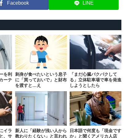
Facebook
LINE
ーを利
刺身が食べたいという息子
「まだ心臓バクバクして
カーテ
に「買っておいで」と財布
る」立体駐車場で車を発進
を渡すと…え
しようとしたら
にイラ
新人に「経験が浅い人から
日本語で何度も「現金です
と、サ
教わりたくない」と言われ
か」と聞くアメリカ人店