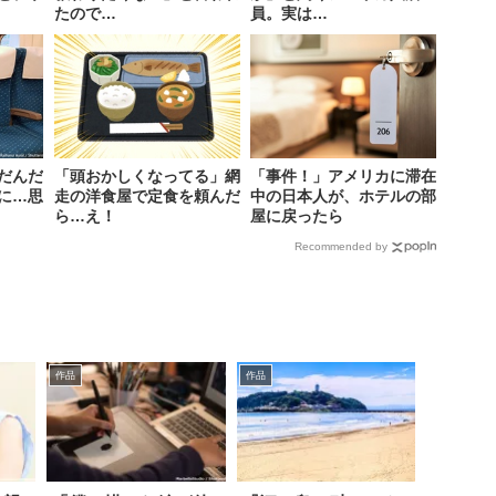
たので…
員。実は…
だんだ
「頭おかしくなってる」網
「事件！」アメリカに滞在
に…思
走の洋食屋で定食を頼んだ
中の日本人が、ホテルの部
ら…え！
屋に戻ったら
Recommended by
作品
作品