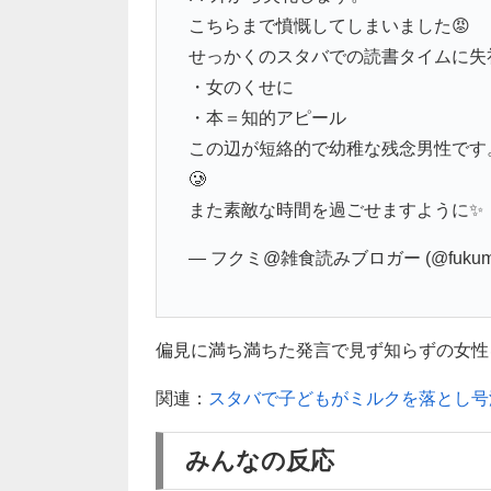
こちらまで憤慨してしまいました😡
せっかくのスタバでの読書タイムに失
・女のくせに
・本＝知的アピール
この辺が短絡的で幼稚な残念男性です
🥲
また素敵な時間を過ごせますように✨
— フクミ@雑食読みブロガー (@fukumi
偏見に満ち満ちた発言で見ず知らずの女性
関連：
スタバで子どもがミルクを落とし号
みんなの反応