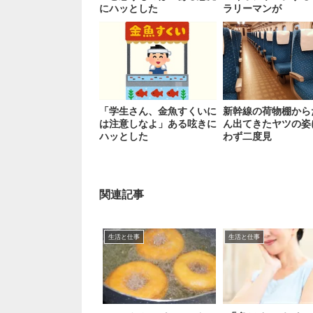
にハッとした
ラリーマンが
「学生さん、金魚すくいに
新幹線の荷物棚から
は注意しなよ」ある呟きに
ん出てきたヤツの姿
ハッとした
わず二度見
関連記事
生活と仕事
生活と仕事