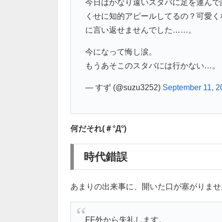
今日はかなり遠いスタバに足を運んで
くせに知的アピールしてるの？可愛く
に言い返せませんでした……。
今になって悔し涙。
もうあそこのスタバには行かない…。
— すず (@suzu3252)
September 11, 2
何だそれ(＃°Д°)
時代錯誤
あまりの出来事に、開いた口が塞がりませ
FF外から失礼します。