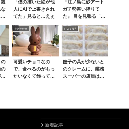
」親
「僕の描いた絵が他
『江ノ島に砂アート
礼な
人にAIで上書きされ
ガチ勢舞い降りて
…お
てた」見ると…えぇ
た』 目を見張る「力
作」が話題に！
生活と仕事
お店＆接客
メの
可愛いチョコなの
餃子の具が少ないと
緒の
で、食べるのがもっ
のクレームに、業務
がこ
たいなくて飾ってお
スーパーの店員は…
いたら…(笑)
え
新着記事