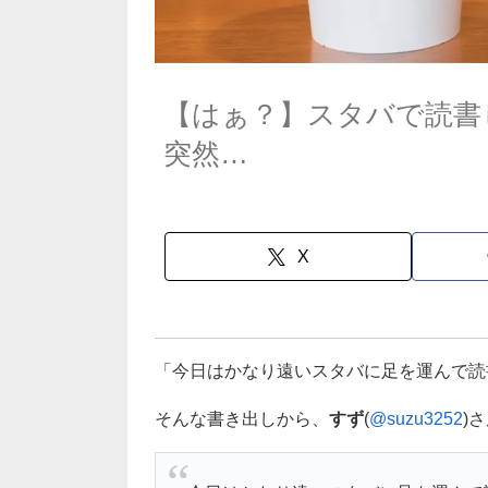
【はぁ？】スタバで読書
突然…
X
「今日はかなり遠いスタバに足を運んで読
そんな書き出しから、
すず
(
@suzu3252
)