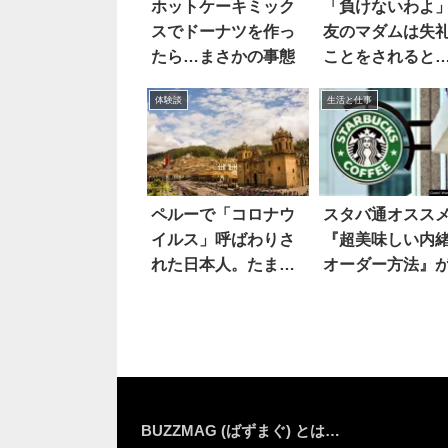
ホットケーキミック
「負けないわよ
スでドーナツを作っ
友のマダムは失
たら…まさかの事態
ことをされると
見事
体験談
生活と仕事
ペルーで「コロナウ
スタバ通オスス
イルス」呼ばわりさ
『超美味しい内
れた日本人。たまら
オーダー方法』
ず諭すと…
ちら
BUZZMAG (ばずまぐ) とは…