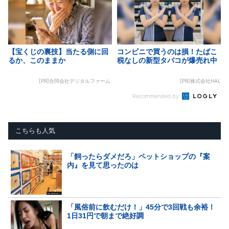
【宝くじの裏技】当たる側に回
コンビニで買うのは損！たばこ
るか、このままか
税なしの新型タバコが爆売れ中
[PR]合同会社デジタルファーム
[PR]株式会社HAL
Recommended by
こちらも人気
「飼ったらダメだろ」ペットショップの『案
内』を見て思ったのは
「風俗前に飲むだけ！」45分で3回戦も余裕！
1日31円で朝まで絶好調