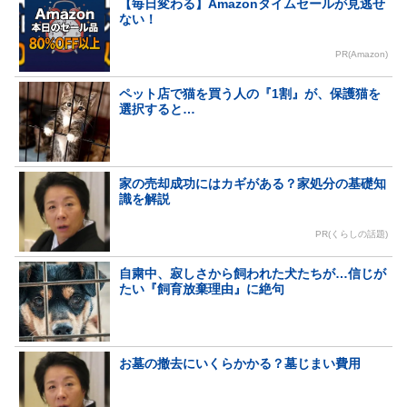
【毎日変わる】Amazonタイムセールが見逃せ
ない！
PR(Amazon)
ペット店で猫を買う人の『1割』が、保護猫を
選択すると…
家の売却成功にはカギがある？家処分の基礎知
識を解説
PR(くらしの話題)
自粛中、寂しさから飼われた犬たちが…信じが
たい『飼育放棄理由』に絶句
お墓の撤去にいくらかかる？墓じまい費用