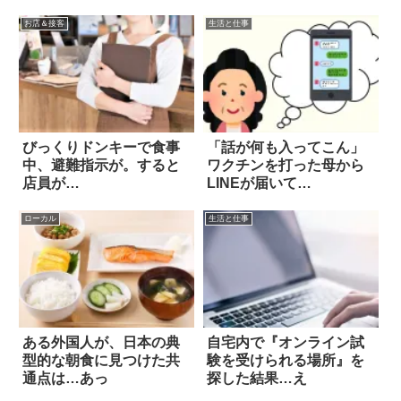
お店＆接客
生活と仕事
びっくりドンキーで食事
「話が何も入ってこん」
中、避難指示が。すると
ワクチンを打った母から
店員が…
LINEが届いて…
ローカル
生活と仕事
ある外国人が、日本の典
自宅内で『オンライン試
型的な朝食に見つけた共
験を受けられる場所』を
通点は…あっ
探した結果…え