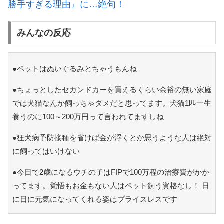
勝手すぎる理由』に…絶句！
みんなの反応
●ペットはぬいぐるみとちゃうもんね
●ちょっとしたセカンドカーを買えるくらい余裕の無い家庭
では犬猫なんか飼っちゃダメだと思ってます。犬猫1匹一生
養うのに100～200万円って言われてますしね
●狂犬病予防接種を省けば金が浮くとか思うような人は絶対
に飼ってはいけない
●今日で2歳になるウチの子はFIPで100万程の治療費がかか
ってます。覚悟もお金もない人はペット飼う資格なし！ 日
に日に元気になってくれる姿はプライスレスです