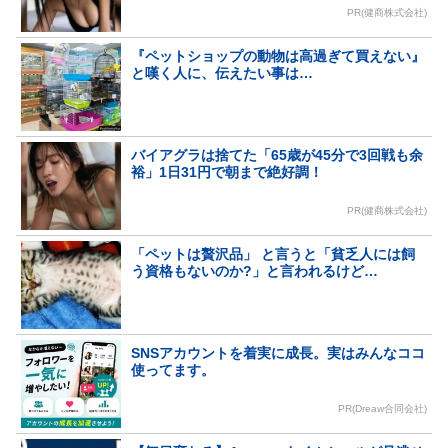
PR(健商株式会社)
『ペットショップの動物は高過ぎて買えない』
と嘆く人に、伝えたい事は…
バイアグラは捨てた「65歳が45分で3回戦も余
裕」1日31円で朝まで絶好調！
PR(健商株式会社)
「ペットは贅沢品」 と言うと「貧乏人には飼
う資格もないのか?」と言われるけど…
SNSアカウントを着実に成長。実はみんなココ
使ってます。
PR(Dreaw合同会社)