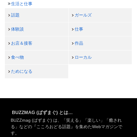
生活と仕事
話題
ガールズ
体験談
仕事
お店＆接客
作品
食べ物
ローカル
ためになる
BUZZMAG (ばずまぐ) とは…
BUZZmag (ばずまぐ) は、「笑える」「楽しい」「癒され
る」などの『こころおどる話題』を集めたWebマガジンで
す。