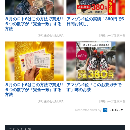
８月のロト6はこの方法で買え!!
アマゾン1位の実績！380円で5
６つの数字が『完全一致』する
日間お試し。
方法
[PR]株式会社MURA
[PR]ハーブ健康本舗
８月のロト6はこの方法で買え!!
アマゾン1位「このお茶ガチで
６つの数字が『完全一致』する
す」噂のお茶
方法
[PR]株式会社MURA
[PR]ハーブ健康本舗
Recommended by
こちらも人気