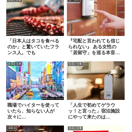
「日本人はタコを食べる
『宅配と言われても信じ
のか」と驚いていたフラ
られない』 ある女性の
ンス人。でも
「居留守」を巡る本音
に、ネットが騒然
生活と仕事
生活と仕事
職場でハイターを使って
「人生で初めてゲラウ
いたら、知らない人が
ッ！と言った」宿泊施設
次々に…
にやって来たのは…
体験談
生活と仕事