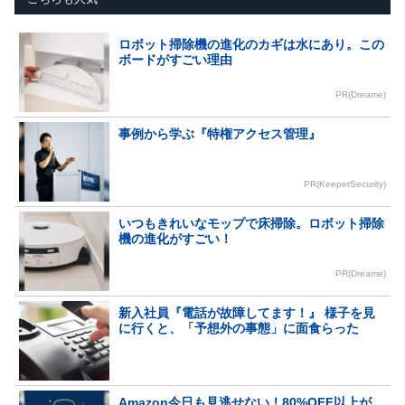
ロボット掃除機の進化のカギは水にあり。この
ボードがすごい理由
PR(Dreame)
事例から学ぶ『特権アクセス管理』
PR(KeeperSecurity)
いつもきれいなモップで床掃除。ロボット掃除
機の進化がすごい！
PR(Dreame)
新入社員『電話が故障してます！』 様子を見
に行くと、「予想外の事態」に面食らった
Amazon今日も見逃せない！80%OFF以上が