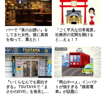
バーで『夜のお誘い』を
「ごく平凡な日常風景」
してきた女性。後に真相
社務所の玄関を開ける
を知って、震えた！
と…えぇ！？
生活と仕事
生活と仕事
『いくらなんでも面白す
「岡山やべぇ」インパク
ぎる』 TSUTAYAで「ま
トが強すぎる『路面電
さかのDVD」を発見し
車』が話題に
た！？