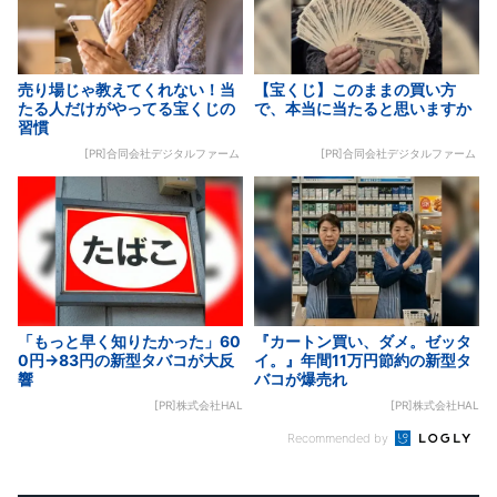
売り場じゃ教えてくれない！当
【宝くじ】このままの買い方
たる人だけがやってる宝くじの
で、本当に当たると思いますか
習慣
[PR]合同会社デジタルファーム
[PR]合同会社デジタルファーム
「もっと早く知りたかった」60
『カートン買い、ダメ。ゼッタ
0円→83円の新型タバコが大反
イ。』年間11万円節約の新型タ
響
バコが爆売れ
[PR]株式会社HAL
[PR]株式会社HAL
Recommended by