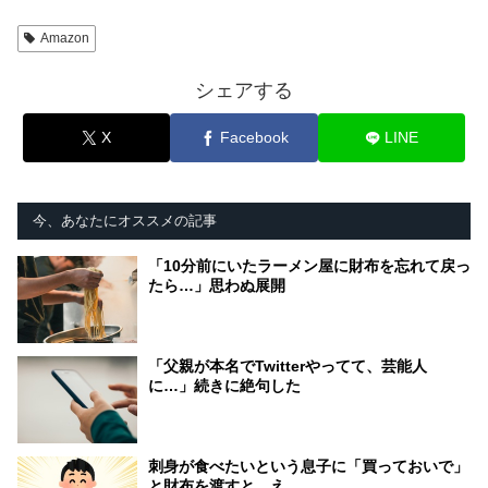
Amazon
シェアする
X
Facebook
LINE
今、あなたにオススメの記事
「10分前にいたラーメン屋に財布を忘れて戻っ
たら…」思わぬ展開
「父親が本名でTwitterやってて、芸能人
に…」続きに絶句した
刺身が食べたいという息子に「買っておいで」
と財布を渡すと…え