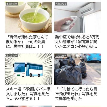
生活と仕事
ためになる
『野郎が淹れた茶なんて
熱中症で運ばれると8万円
飲めるか』 上司の叱責
近い請求が！家電屋に聞
に、男性社員は…！！
いたエアコン心得が話題
に
生活と仕事
生活と仕事
スキー場『2階建てバス導
「ゴミ捨てに行ったら目
入しました』 写真を見た
玉飛び出たわ」写真を見
ら…ヤバすぎる！！
て衝撃を受けた