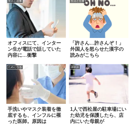
生活と仕事
生活と仕事
オフィスにて、インター
「許さん…許さんぞ！」
ン生が電話で話していた
外国人を怒らせた漢字の
内容に…衝撃
読みがこちら
ためになる
体験談
手洗いやマスク装着を徹
1人で西松屋の駐車場にい
底するも、インフルに罹
た幼児を保護したら、店
った医師。原因は
内にいた母親が