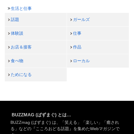
生活と仕事
話題
ガールズ
体験談
仕事
お店＆接客
作品
食べ物
ローカル
ためになる
BUZZMAG (ばずまぐ) とは…
BUZZmag (ばずまぐ) は、「笑える」「楽しい」「癒され
る」などの『こころおどる話題』を集めたWebマガジンで