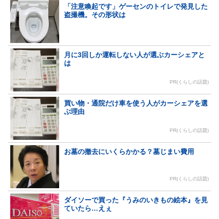
「注意喚起です」ゲーセンのトイレで発見した
盗撮機。その形状は
月に3回しか運転しない人が選ぶカーシェアと
は
PR(くらしの話題)
買い物・通院だけ車を使う人がカーシェアを選
ぶ理由
PR(くらしの話題)
お墓の撤去にいくらかかる？墓じまい費用
PR(くらしの話題)
ダイソーで買った『うみのいきもの絵本』を見
ていたら…えぇ