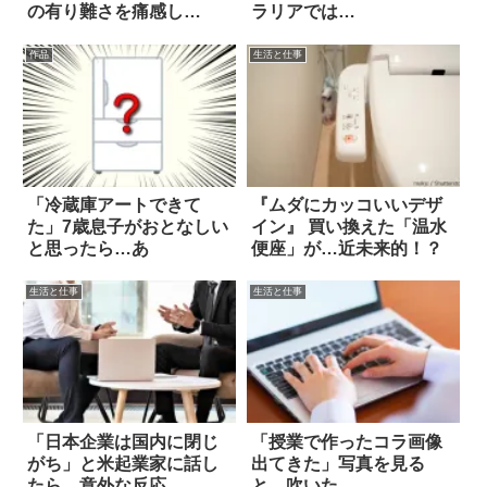
の有り難さを痛感し
ラリアでは…
た…！
作品
生活と仕事
「冷蔵庫アートできて
『ムダにカッコいいデザ
た」7歳息子がおとなしい
イン』 買い換えた「温水
と思ったら…あ
便座」が…近未来的！？
生活と仕事
生活と仕事
「日本企業は国内に閉じ
「授業で作ったコラ画像
がち」と米起業家に話し
出てきた」写真を見る
たら…意外な反応
と…吹いた