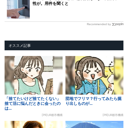
性が。用件を聞くと
Recommended by
オススメ記事
「捨てたいけど捨てたくない」
団地でフリマ？行ってみたら掘
捨て活に悩んだときに会ったの
り出しものが…
は…
[PR]UR都市機構
[PR]UR都市機構