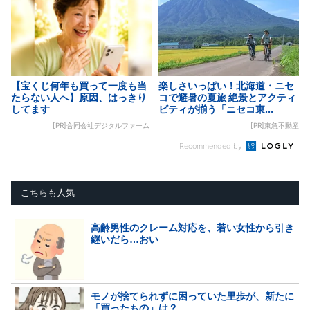
【宝くじ何年も買って一度も当
楽しさいっぱい！北海道・ニセ
たらない人へ】原因、はっきり
コで避暑の夏旅 絶景とアクティ
してます
ビティが揃う「ニセコ東...
[PR]合同会社デジタルファーム
[PR]東急不動産
Recommended by
こちらも人気
高齢男性のクレーム対応を、若い女性から引き
継いだら…おい
モノが捨てられずに困っていた里歩が、新たに
「買ったもの」は？