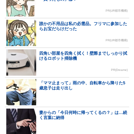
PR(UR都市機構)
誰かの不用品は私の必需品。フリマに参加した
らお宝だらけだった
PR(UR都市機構)
四角い部屋を四角く拭く！壁際までしっかり拭
けるロボット掃除機
PR(Dreame)
「ママ止まって」雨の中、自転車から降りた5
歳息子は走り出し
妻からの「今日何時に帰ってくるの？」は…続
く言葉に納得