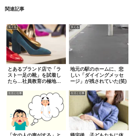
関連記事
笑える
笑える
とあるブランド店で「ラ
地元の駅のホームに、悲
スト一足の靴」を試着し
しい「ダイイングメッセ
たら…社員教育の極地を
ージ」が残されていた(笑)
見た(笑)
生活と仕事
生活と仕事
「女の人の声がする」と
帰宅後、子どもたちに体