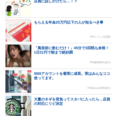
店員に話しかけたら…！？
もらえる年金25万円以下の人が知るべき事
PR(くらしの話題)
「風俗前に飲むだけ！」45分で3回戦も余裕！
1日31円で朝まで絶好調
PR(健商株式会社)
SNSアカウントを着実に成長。実はみんなココ
使ってます。
PR(Dreaw合同会社)
大量のネギを背負ってスタバに入ったら…店員
の対応にリピ決定