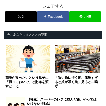
シェアする
X
Facebook
LINE
今、あなたにオススメの記事
刺身が食べたいという息子に
「買い物に行く度、残酷すぎ
「買っておいで」と財布を渡
ると娘が嘆く旗」見ると…嗚
すと…え
呼
【極意】スーパーのレジに並んだ後、やっては
いけない行動は