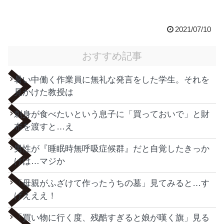
2021/07/10
おすすめ記事
暑い中働く作業員に無礼な発言をした学生。それを
見かけた教授は
刺身が食べたいという息子に「買っておいで」と財
布を渡すと…え
男性が『睡眠時無呼吸症候群』だと自覚したきっか
けは…マジか
「母親がふざけて作ったうちの墓」見てみると…す
げえええ！
「買い物に行く度、残酷すぎると娘が嘆く旗」見る