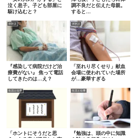
泣く息子。子ども部屋に
調不良だと伝えた母親。
駆け込むと？
すると…
体験談
体験談
『感染して病院だけど治
「至れり尽くせり」献血
療費がない』 焦って電話
会場に使われていた場所
してきたのは…え？
が…豪華すぎる
生活と仕事
生活と仕事
「ホントにそうだと思
『勉強は、頭の中に知識