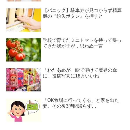
【パニック】駐車券が見つからず精算
機の『紛失ボタン』を押すと
学校で育てたミニトマトを持って帰っ
てきた我が子が…思わぬ一言
「わたあめが一瞬で溶けて魔界の傘
に」投稿写真に16万いいね
「OK牧場に行ってくる」と家を出た
妻。その後3時間帰らず…