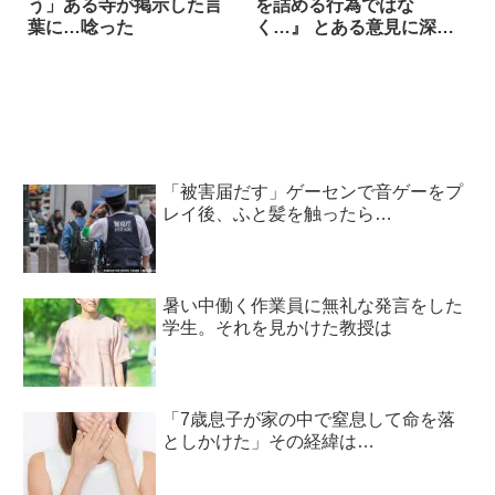
う」ある寺が掲示した言
を詰める行為ではな
葉に…唸った
く…』 とある意見に深く
頷く
「被害届だす」ゲーセンで音ゲーをプ
レイ後、ふと髪を触ったら…
暑い中働く作業員に無礼な発言をした
学生。それを見かけた教授は
「7歳息子が家の中で窒息して命を落
としかけた」その経緯は…