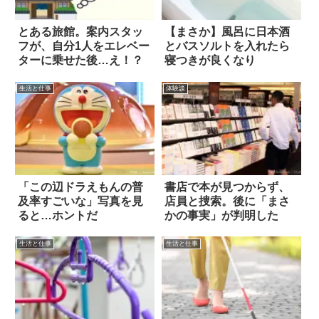
とある旅館。案内スタッ
【まさか】風呂に日本酒
フが、自分1人をエレベー
とバスソルトを入れたら
ターに乗せた後…え！？
寝つきが良くなり
生活と仕事
体験談
「この辺ドラえもんの普
書店で本が見つからず、
及率すごいな」写真を見
店員と捜索。後に「まさ
ると…ホントだ
かの事実」が判明した
生活と仕事
生活と仕事