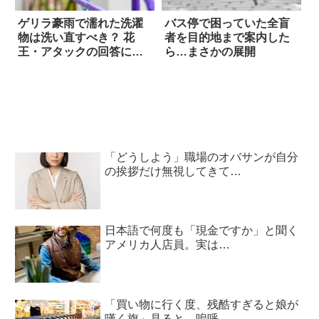
ゲリラ豪雨で濡れた洗濯
バス停で困っていた全盲
物は洗い直すべき？ 花
者を目的地まで案内した
王・アタックの回答に…
ら…まさかの展開
涙
「どうしよう」職場のオバサンが自分
の挨拶だけ無視してきて…
日本語で何度も「現金ですか」と聞く
アメリカ人店員。実は…
「買い物に行く度、残酷すぎると娘が
嘆く旗」見ると…嗚呼