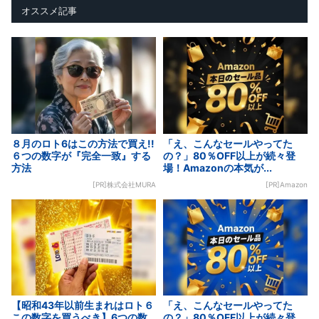
オススメ記事
８月のロト6はこの方法で買え!!
「え、こんなセールやってた
６つの数字が『完全一致』する
の？」80％OFF以上が続々登
方法
場！Amazonの本気が...
[PR]株式会社MURA
[PR]Amazon
【昭和43年以前生まれはロト６
「え、こんなセールやってた
この数字を買うべき】6つの数
の？」80％OFF以上が続々登