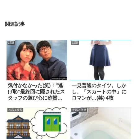
関連記事
話題
話題
気付かなかった(笑)！”逃
一見普通のタイツ。しか
げ恥”最終回に隠されたス
し、「スカートの中」に
タッフの遊び心に称賛の
ロマンが…(笑) 4枚
声
お店＆接客
生活と仕事