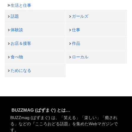
生活と仕事
話題
ガールズ
体験談
仕事
お店＆接客
作品
食べ物
ローカル
ためになる
BUZZMAG (ばずまぐ) とは…
BUZZmag (ばずまぐ) は、「笑える」「楽しい」「癒され
る」などの『こころおどる話題』を集めたWebマガジンで
す。