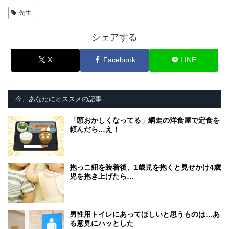
先生
シェアする
X
Facebook
LINE
今、あなたにオススメの記事
「頭おかしくなってる」網走の洋食屋で定食を
頼んだら…え！
抱っこ紐を装着後、1歳児を抱くと見せかけ4歳
児を抱き上げたら…
男性用トイレにあってほしいと思うものは…あ
る意見にハッとした