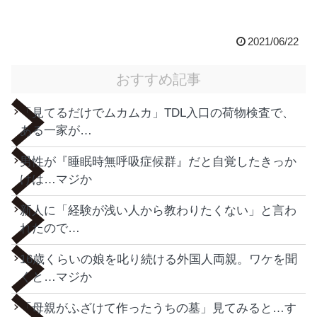
2021/06/22
おすすめ記事
「見てるだけでムカムカ」TDL入口の荷物検査で、
ある一家が…
男性が『睡眠時無呼吸症候群』だと自覚したきっか
けは…マジか
新人に「経験が浅い人から教わりたくない」と言わ
れたので…
16歳くらいの娘を叱り続ける外国人両親。ワケを聞
くと…マジか
「母親がふざけて作ったうちの墓」見てみると…す