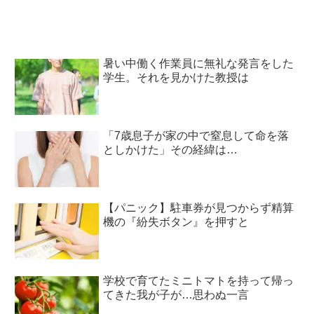
暑い中働く作業員に無礼な発言をした
学生。それを見かけた教授は
「7歳息子が家の中で窒息して命を落
としかけた」その経緯は…
【パニック】駐車券が見つからず精算
機の『紛失ボタン』を押すと
学校で育てたミニトマトを持って帰っ
てきた我が子が…思わぬ一言