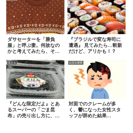
ダサセーターを「勝負
『ブラジルで変な寿司に
服」と呼ぶ妻。何故なの
遭遇』 見てみたら…斬新
かと考えてみたら、そう
だけど、アリかも！？
いうことか！！
笑える
お店＆接客
『どんな限定だよ』とあ
対面でのクレームが多
るスーパーの「ごま昆
く、鬱になった女性スタ
布」の売り出し方に、思
ッフが辞めた結果…
わず吹いた！