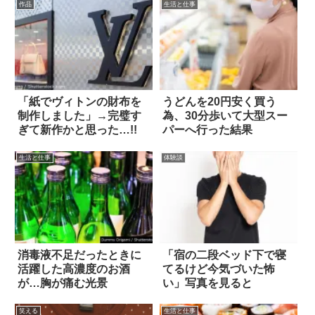
作品
生活と仕事
「紙でヴィトンの財布を
うどんを20円安く買う
制作しました」→完璧す
為、30分歩いて大型スー
ぎて新作かと思った…!!
パーへ行った結果
生活と仕事
体験談
消毒液不足だったときに
「宿の二段ベッド下で寝
活躍した高濃度のお酒
てるけど今気づいた怖
が…胸が痛む光景
い」写真を見ると
笑える
生活と仕事