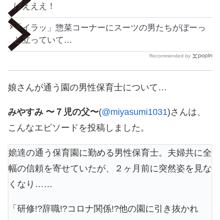
げえええ！
「イラッ」惣菜コーナーにスーツの男たちがぼーっ
と立っていて…
Recommended by
娘さんが通う園の男性保育士について…
みやすみ 〜７児の父〜
(
@miyasumi1031
)さんは、
こんなエピソードを投稿しました。
娘達の通う保育園に勤める男性保育士。夫婦共に全
幅の信頼を寄せていたが、２ヶ月前に突然姿を見な
くなり……
「研修!?辞職!?コロナ関係!?他の園に引き抜かれ