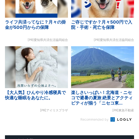
ライフ共済ってなに？月々の掛
ご存じですか？月々500円で入
金が500円からの保障
院・手術・死亡を保障
[PR]愛知県共済生活協同組合
[PR]愛知県共済生活協同組合
【大人気】ひんやり冷感寝具で
楽しさいっぱい！北海道・ニセ
快適な睡眠をあなたに。
コで避暑の夏旅 絶景とアクティ
ビティが揃う「ニセコ東...
[PR]アイリスプラザ
[PR]東急不動産
Recommended by