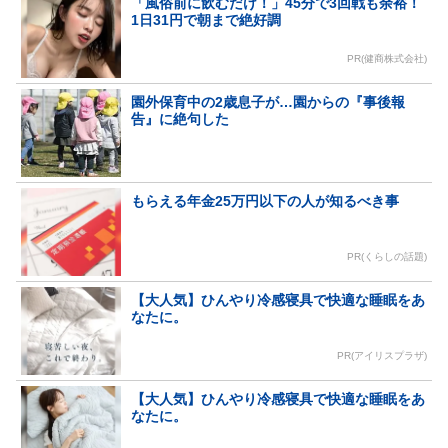
「風俗前に飲むだけ！」45分で3回戦も余裕！
1日31円で朝まで絶好調
PR(健商株式会社)
園外保育中の2歳息子が…園からの『事後報
告』に絶句した
もらえる年金25万円以下の人が知るべき事
PR(くらしの話題)
【大人気】ひんやり冷感寝具で快適な睡眠をあ
なたに。
PR(アイリスプラザ)
【大人気】ひんやり冷感寝具で快適な睡眠をあ
なたに。