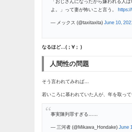
「おじさんになったから嫌われる人は
よ。」って妻が怖いこと言う。
https:
— メックス (@taxitaxita)
June 10, 202
なるほど…(；∀； )
人間性の問題
そう言われてみれば…
若いころに慕われていた人が、年を取って
事実陳列罪すぎる……
— 三河者 (@Mikawa_Hondake)
June 