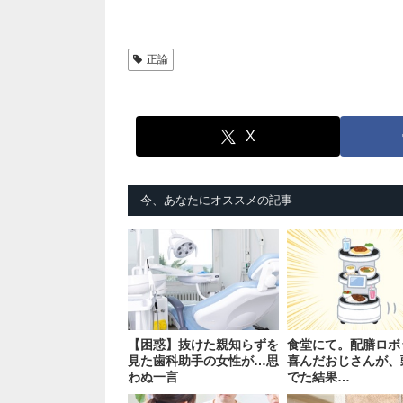
正論
X
今、あなたにオススメの記事
【困惑】抜けた親知らずを
食堂にて。配膳ロボ
見た歯科助手の女性が…思
喜んだおじさんが、
わぬ一言
でた結果…