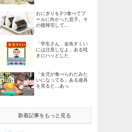
おにぎりを3つ食べてプ
ールに向かった息子。そ
の後帰宅して…
「学生さん、金魚すくい
には注意しなよ」ある呟
きにハッとした
「女児が食べられたみた
いになってる」ある遊具
を見ると…あっ
新着記事をもっと見る