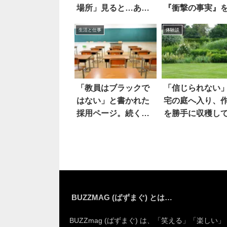
場所」見ると…あ
『衝撃の事実』
っ！
って愕然！
生活と仕事
体験談
「教員はブラックで
「信じられない
はない」と書かれた
宅の庭へ入り、
採用ページ。続く言
を勝手に収穫し
葉に…あ然！
たのは
BUZZMAG (ばずまぐ) とは…
BUZZmag (ばずまぐ) は、「笑える」「楽しい