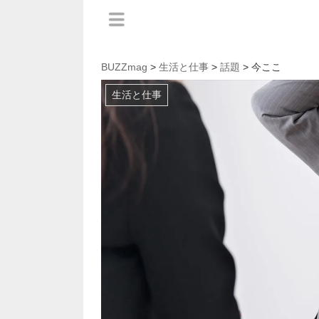
BUZZmag
>
生活と仕事
>
話題
> 今ここ
生活と仕事