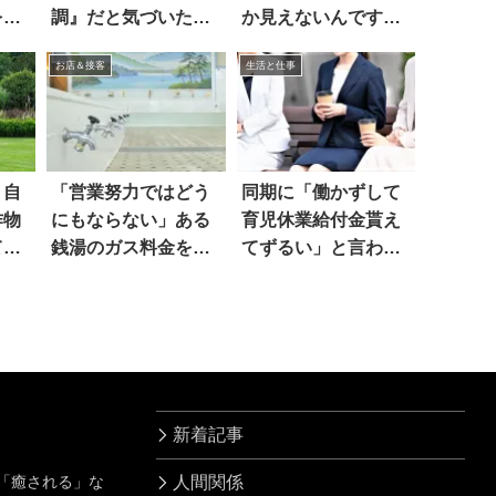
を知
調』だと気づいた結
か見えないんですけ
果…
ど(笑)
お店＆接客
生活と仕事
」自
「営業努力ではどう
同期に「働かずして
作物
にもならない」ある
育児休業給付金貰え
てい
銭湯のガス料金を見
てずるい」と言わ
ると
れ…
新着記事
」「癒される」な
人間関係