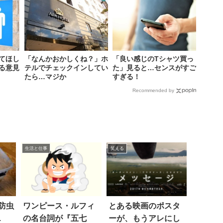
てほし
「なんかおかしくね？」ホ
「良い感じのTシャツ買っ
る意見
テルでチェックインしてい
た」見ると…センスがすご
たら…マジか
すぎる！
Recommended by
生活と仕事
笑える
防虫
ワンピース・ルフィ
とある映画のポスタ
…
の名台詞が『五七
ーが、もうアレにし