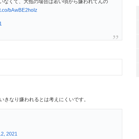
いなくて、大抵の場合は若い頃から嫌われてんの
//t.co/bAwBE2hoIz
1
いきなり嫌われるとは考えにくいです。
12, 2021