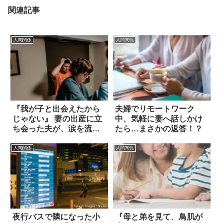
関連記事
人間関係
人間関係
『我が子と出会えたから
夫婦でリモートワーク
じゃない』 妻の出産に立
中、気軽に妻へ話しかけ
ち会った夫が、涙を流し
たら…まさかの返答！？
た理由は？
人間関係
人間関係
夜行バスで隣になった小
『母と弟を見て、鳥肌が