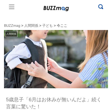
BUZZmag
>
人間関係
>
子ども
> 今ここ
人間関係
5歳息子「6月はお休みが無いんだよ」続く
言葉に驚いた！