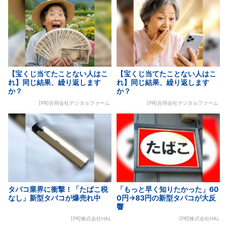
【宝くじ当てたことない人はこ
【宝くじ当てたことない人はこ
れ】同じ結果、繰り返します
れ】同じ結果、繰り返します
か？
か？
[PR]合同会社デジタルファーム
[PR]合同会社デジタルファーム
タバコ業界に衝撃！「たばこ税
「もっと早く知りたかった」60
なし」新型タバコが爆売れ中
0円→83円の新型タバコが大反
響
[PR]株式会社HAL
[PR]株式会社HAL