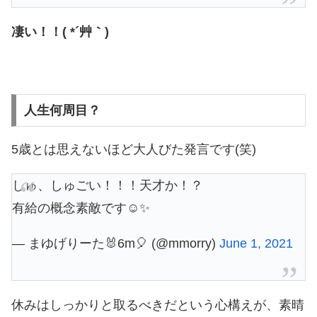
凄い！！( *´艸｀)
人生何周目？
5歳とは思えないほど大人びた発言です(笑)
しゅ、しゅごい！！！天才か！？
有給の概念素敵です☺️✨
— まゆげりーた🐰6m🎈 (@mmorry)
June 1, 2021
休みはしっかりと取るべきだという心構えが、素晴