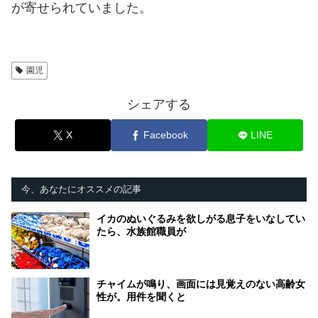
が寄せられていました。
園児
シェアする
X
Facebook
LINE
今、あなたにオススメの記事
イカのぬいぐるみを欲しがる息子をいなしてい
たら、水族館職員が
チャイムが鳴り、画面には見覚えのない高齢女
性が。用件を聞くと