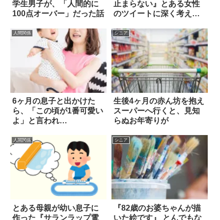
学生男子が、「人間的に
止まらない』とある女性
100点オーバー」だった話
のツイートに深く考えさ
せられる
人間関係
シニア
6ヶ月の息子と出かけた
生後4ヶ月の赤ん坊を抱え
ら、「この頃が1番可愛い
スーパーへ行くと、見知
よ」と言われ…
らぬお年寄りが
人間関係
シニア
とある母親が幼い息子に
『82歳のお婆ちゃんが描
作った『サランラップ電
いた絵です』 とんでもな