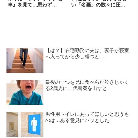
車』を見て…思わず
い「名画」の数々に圧倒
涙！！
された！
【は？】在宅勤務の夫は、妻子が寝室
へ入ってから少し経つと…
最後の一つを兄に食べられ泣きじゃく
る2歳児に、代替案を出すと
男性用トイレにあってほしいと思うも
のは…ある意見にハッとした