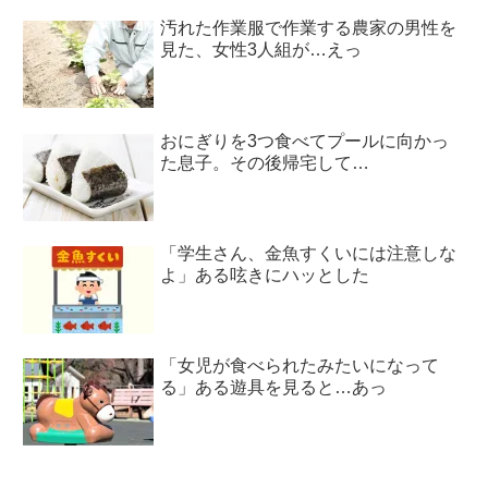
汚れた作業服で作業する農家の男性を
見た、女性3人組が…えっ
おにぎりを3つ食べてプールに向かっ
た息子。その後帰宅して…
「学生さん、金魚すくいには注意しな
よ」ある呟きにハッとした
「女児が食べられたみたいになって
る」ある遊具を見ると…あっ