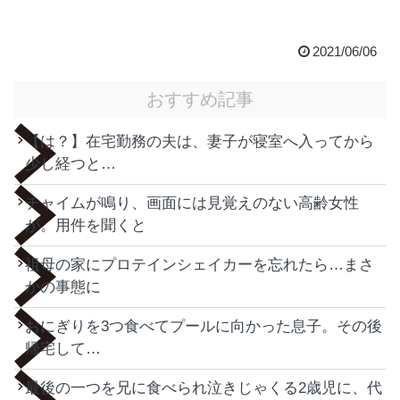
2021/06/06
おすすめ記事
【は？】在宅勤務の夫は、妻子が寝室へ入ってから
少し経つと…
チャイムが鳴り、画面には見覚えのない高齢女性
が。用件を聞くと
祖母の家にプロテインシェイカーを忘れたら…まさ
かの事態に
おにぎりを3つ食べてプールに向かった息子。その後
帰宅して…
最後の一つを兄に食べられ泣きじゃくる2歳児に、代