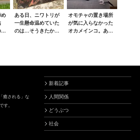
諦め
ある日、ニワトリが
オモチャの置き場所
結
一生懸命温めていた
が気に入らなかった
の
のは…そうきたか
オカメインコ。あま
(笑)！ 4枚
りの『キレっぷり』
に…笑った！！
新着記事
」「癒される」な
人間関係
です。
どうぶつ
社会