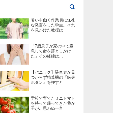
暑い中働く作業員に無礼
な発言をした学生。それ
を見かけた教授は
「7歳息子が家の中で窒
息して命を落としかけ
た」その経緯は…
【パニック】駐車券が見
つからず精算機の『紛失
ボタン』を押すと
学校で育てたミニトマト
を持って帰ってきた我が
子が…思わぬ一言