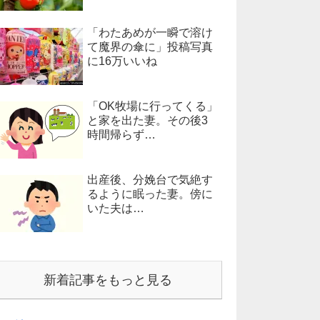
「わたあめが一瞬で溶け
て魔界の傘に」投稿写真
に16万いいね
「OK牧場に行ってくる」
と家を出た妻。その後3
時間帰らず…
出産後、分娩台で気絶す
るように眠った妻。傍に
いた夫は…
新着記事をもっと見る