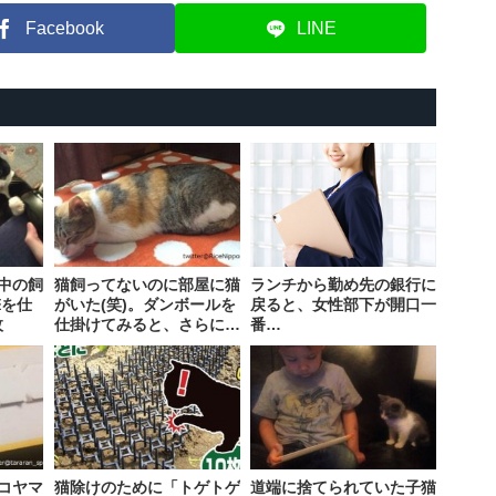
Facebook
LINE
中の飼
猫飼ってないのに部屋に猫
ランチから勤め先の銀行に
撃を仕
がいた(笑)。ダンボールを
戻ると、女性部下が開口一
枚
仕掛けてみると、さらに…
番…
5枚
コヤマ
猫除けのために「トゲトゲ
道端に捨てられていた子猫