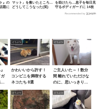
ト』の
マット」を敷いたところ…
を助けたら…息子を毎日見
話題に
どうしてこうなった(笑)
守るボディガードに 14枚
Recommended by
どうぶつ
どうぶつ
ち』
かわいいから許す！
ご主人いた～！数分
てガ
コンビニを満喫する
間 離れていただけな
果、
ネコたち 8選
のに、思いっきり甘
えてくる秋田犬
どうぶつ
どうぶつ