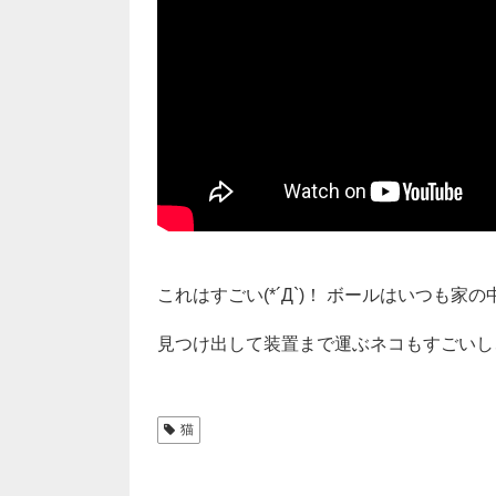
これはすごい(*´Д`)！ ボールはいつも
見つけ出して装置まで運ぶネコもすごいし、こ
猫