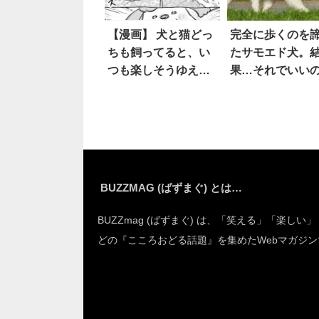
【漫画】 犬と猫どっ
完全に歩くのを
ちも飼ってると、い
たサモエド犬。
つも楽しそうゆえに
果…それでいい
『思わぬアクシデン
か！？
ト』が起こることも
ある…！？
BUZZMAG (ばずまぐ) とは…
BUZZmag (ばずまぐ) は、「笑える」「楽しい
どの『こころおどる話題』を集めたWebマガジン