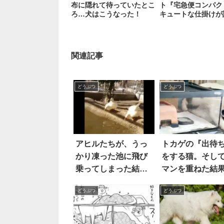
布に隠れて待っていたとこ
ト『宅急便コンパク
ろ…犬はこうなった！
キュートな仕掛けが
関連記事
どうぶつ
どうぶつ
アヒルたちが、うっ
トカゲの『出待
かり凍った池に飛び
をする猫。そし
乗ってしまった結
マンを重ねた結
果…このリアクショ
ついに…！
どうぶつ
どうぶつ
ン(笑)！