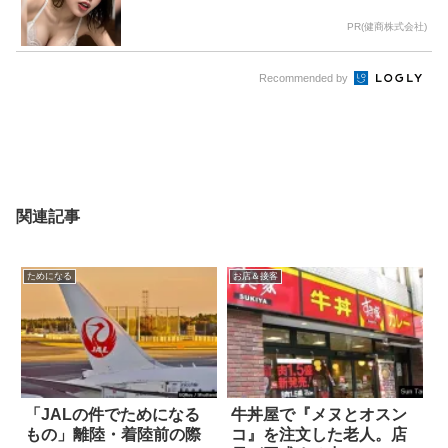
PR(健商株式会社)
Recommended by
関連記事
ためになる
お店＆接客
「JALの件でためになる
牛丼屋で『メヌとオスン
もの」離陸・着陸前の際
コ』を注文した老人。店