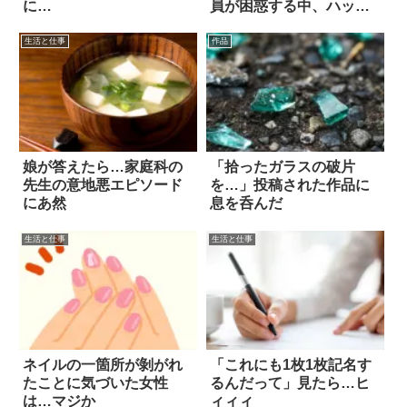
に…
員が困惑する中、ハッと
気づいた！
生活と仕事
作品
娘が答えたら…家庭科の
「拾ったガラスの破片
先生の意地悪エピソード
を…」投稿された作品に
にあ然
息を呑んだ
生活と仕事
生活と仕事
ネイルの一箇所が剝がれ
「これにも1枚1枚記名す
たことに気づいた女性
るんだって」見たら…ヒ
は…マジか
ィィィ