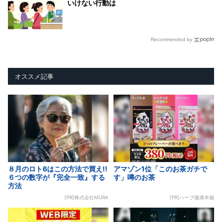
いけない行動は
Recommended by
オススメ記事
８月のロト6はこの方法で買え!!
アマゾン1位「このお茶ガチで
６つの数字が『完全一致』する
す」噂のお茶
方法
[PR]株式会社MURA
[PR]ハーブ健康本舗