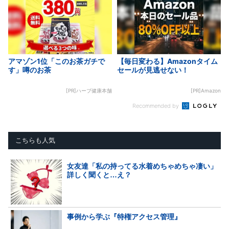
アマゾン1位「このお茶ガチで
【毎日変わる】Amazonタイム
す」噂のお茶
セールが見逃せない！
[PR]ハーブ健康本舗
[PR]Amazon
Recommended by
こちらも人気
女友達「私の持ってる水着めちゃめちゃ凄い」
詳しく聞くと…え？
事例から学ぶ『特権アクセス管理』