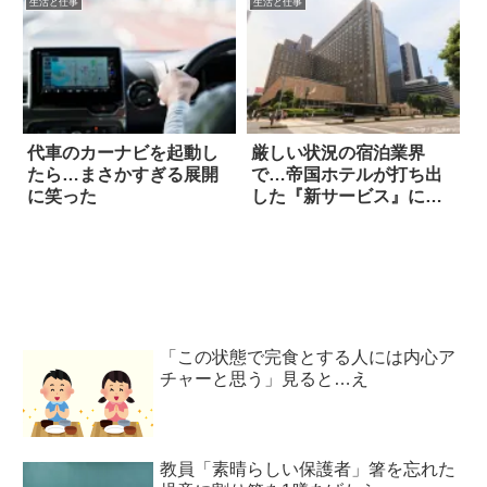
生活と仕事
生活と仕事
代車のカーナビを起動し
厳しい状況の宿泊業界
たら…まさかすぎる展開
で…帝国ホテルが打ち出
に笑った
した『新サービス』に驚
愕
「この状態で完食とする人には内心ア
チャーと思う」見ると…え
教員「素晴らしい保護者」箸を忘れた