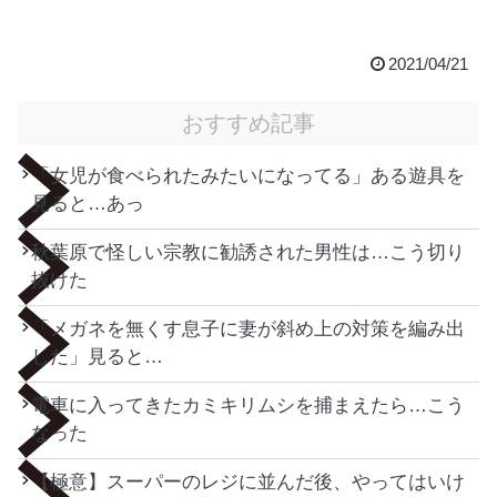
2021/04/21
おすすめ記事
「女児が食べられたみたいになってる」ある遊具を
見ると…あっ
秋葉原で怪しい宗教に勧誘された男性は…こう切り
抜けた
「メガネを無くす息子に妻が斜め上の対策を編み出
した」見ると…
電車に入ってきたカミキリムシを捕まえたら…こう
なった
【極意】スーパーのレジに並んだ後、やってはいけ