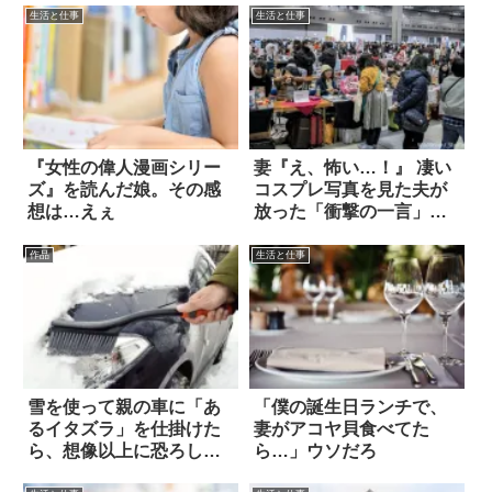
生活と仕事
生活と仕事
『女性の偉人漫画シリー
妻『え、怖い…！』 凄い
ズ』を読んだ娘。その感
コスプレ写真を見た夫が
想は…えぇ
放った「衝撃の一言」と
は？
作品
生活と仕事
雪を使って親の車に「あ
「僕の誕生日ランチで、
るイタズラ」を仕掛けた
妻がアコヤ貝食べてた
ら、想像以上に恐ろしい
ら…」ウソだろ
光景が生まれた