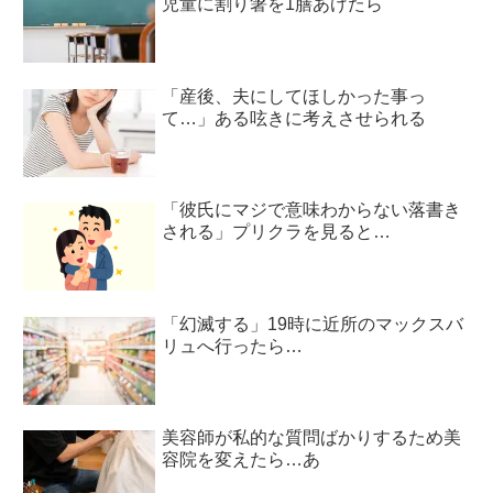
児童に割り箸を1膳あげたら
「産後、夫にしてほしかった事っ
て…」ある呟きに考えさせられる
「彼氏にマジで意味わからない落書き
される」プリクラを見ると…
「幻滅する」19時に近所のマックスバ
リュへ行ったら…
美容師が私的な質問ばかりするため美
容院を変えたら…あ