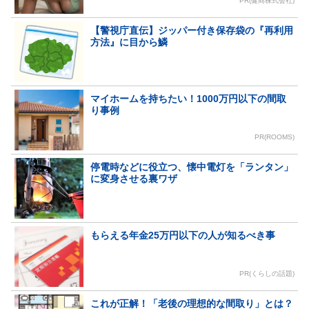
PR(健商株式会社)
【警視庁直伝】ジッパー付き保存袋の『再利用
方法』に目から鱗
マイホームを持ちたい！1000万円以下の間取
り事例
PR(ROOMS)
停電時などに役立つ、懐中電灯を「ランタン」
に変身させる裏ワザ
もらえる年金25万円以下の人が知るべき事
PR(くらしの話題)
これが正解！「老後の理想的な間取り」とは？