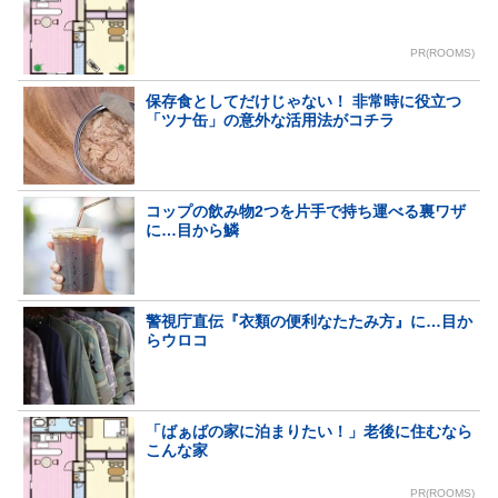
PR(ROOMS)
保存食としてだけじゃない！ 非常時に役立つ
「ツナ缶」の意外な活用法がコチラ
コップの飲み物2つを片手で持ち運べる裏ワザ
に…目から鱗
警視庁直伝『衣類の便利なたたみ方』に…目か
らウロコ
「ばぁばの家に泊まりたい！」老後に住むなら
こんな家
PR(ROOMS)