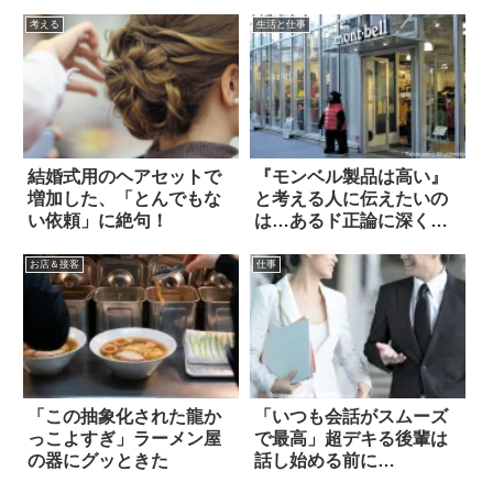
考える
生活と仕事
結婚式用のヘアセットで
『モンベル製品は高い』
増加した、「とんでもな
と考える人に伝えたいの
い依頼」に絶句！
は…あるド正論に深く頷
く
お店＆接客
仕事
「この抽象化された龍か
「いつも会話がスムーズ
っこよすぎ」ラーメン屋
で最高」超デキる後輩は
の器にグッときた
話し始める前に…