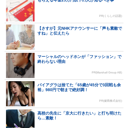
PR(くらしの話題)
【さすが】元NHKアナウンサーに「声も素敵で
すね」と伝えたら
マーシャルのヘッドホンが「ファッション」で
終わらない理由
PR(Marshall Group AB)
バイアグラは捨てた「65歳が45分で3回戦も余
裕」980円で朝まで絶好調！
PR(健商株式会社)
高校の先生に「京大に行きたい」と打ち明けた
ら…素敵！