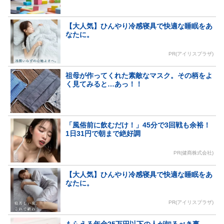
【大人気】ひんやり冷感寝具で快適な睡眠をあ
なたに。
PR(アイリスプラザ)
祖母が作ってくれた素敵なマスク。その柄をよ
く見てみると…あっ！！
「風俗前に飲むだけ！」45分で3回戦も余裕！
1日31円で朝まで絶好調
PR(健商株式会社)
【大人気】ひんやり冷感寝具で快適な睡眠をあ
なたに。
PR(アイリスプラザ)
もらえる年金25万円以下の人が知るべき事