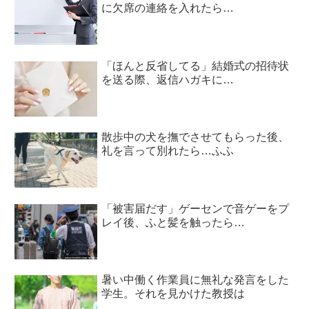
に欠席の連絡を入れたら…
「ほんと反省してる」結婚式の招待状
を送る際、返信ハガキに…
散歩中の犬を撫でさせてもらった後、
礼を言って別れたら…ふふ
「被害届だす」ゲーセンで音ゲーをプ
レイ後、ふと髪を触ったら…
暑い中働く作業員に無礼な発言をした
学生。それを見かけた教授は