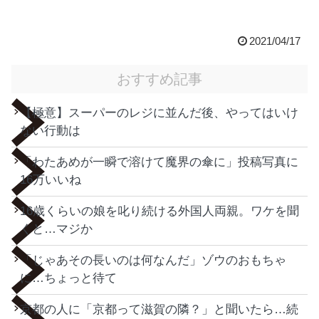
2021/04/17
おすすめ記事
【極意】スーパーのレジに並んだ後、やってはいけ
ない行動は
「わたあめが一瞬で溶けて魔界の傘に」投稿写真に
16万いいね
16歳くらいの娘を叱り続ける外国人両親。ワケを聞
くと…マジか
「じゃあその長いのは何なんだ」ゾウのおもちゃ
に…ちょっと待て
京都の人に「京都って滋賀の隣？」と聞いたら…続