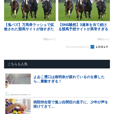
【鬼バズ】万馬券ラッシュで拡
【SNS騒然】3連単を当て続け
散された競馬サイトが強すぎた
る競馬予想サイトが異常すぎる
[PR]ルーツ
[PR]ルーツ
Recommended by
こちらも人気
よゐこ濱口は南明奈が疲れているのを察した
ら…素敵すぎる！
病院待合室で遊ぶ自閉症の息子に、少年が声を
掛けてきて…