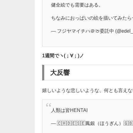
健全絵でも需要はある。
ちなみにおっぱいの絵を描いてみたら
— フジヤマイチハ＠🍈委託中 (@edel_t
1週間でヽ(；∀；)ノ
大反響
嬉しいような悲しいような、何とも言えない
人類は皆HENTAI
— 🇨🇭🇩🇪🇸🇪鳳銀（ほうぎん）🇬🇧