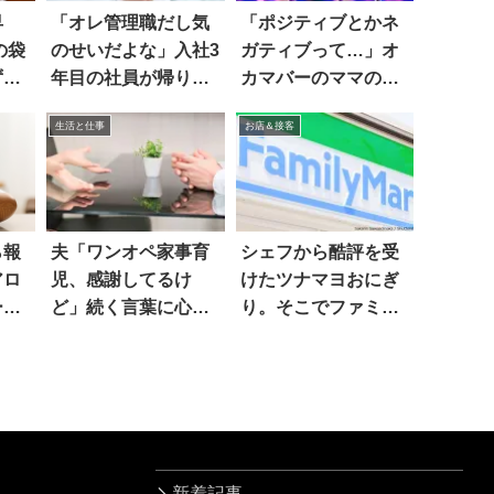
早
「オレ管理職だし気
「ポジティブとかネ
の袋
のせいだよな」入社3
ガティブって…」オ
ず笑
年目の社員が帰り際
カマバーのママの言
に…
葉が深い
生活と仕事
お店＆接客
ら報
夫「ワンオペ家事育
シェフから酷評を受
アロ
児、感謝してるけ
けたツナマヨおにぎ
ーの
ど」続く言葉に心を
り。そこでファミマ
閉ざした
は
新着記事