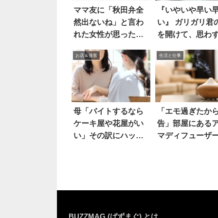
ママ友に「秋田弁全
『いやいや早い
然出ないね」と言わ
い』 ガリガリ君
れた女性が思ったこ
を開けて、思わ
とは…
った！！
お店＆接客
生活と仕事
母「バイトするなら
「エモ過ぎたか
ケーキ屋や花屋がい
告」部屋にある
い」その訳にハッと
マディフューザ
した
上に…
BUZZMAG (ばずまぐ) とは…