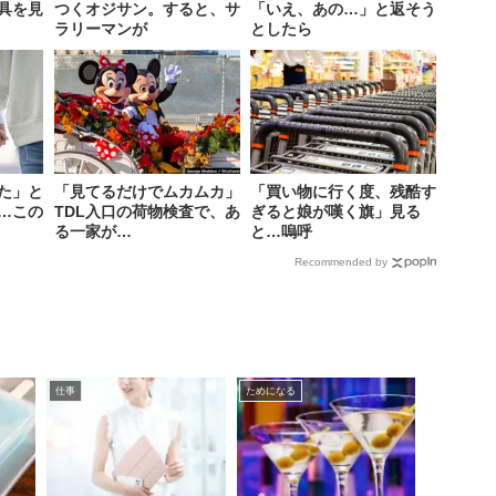
具を見
つくオジサン。すると、サ
「いえ、あの…」と返そう
ラリーマンが
としたら
た」と
「見てるだけでムカムカ」
「買い物に行く度、残酷す
…この
TDL入口の荷物検査で、あ
ぎると娘が嘆く旗」見る
る一家が…
と…嗚呼
Recommended by
仕事
ためになる