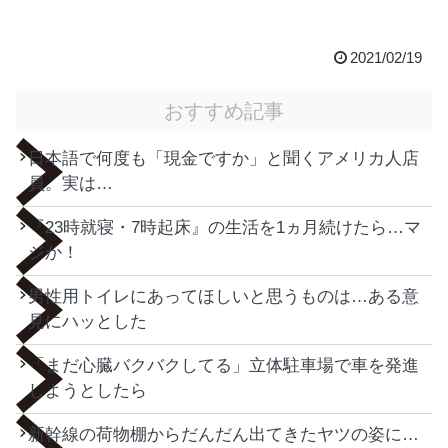
2021/02/19
おすすめ記事
日本語で何度も「現金ですか」と聞くアメリカ人店
員。実は…
『23時就寝・7時起床』の生活を1ヵ月続けたら…マ
ジか！
男性用トイレにあってほしいと思うものは…ある意
見にハッとした
「まだ心臓バクバクしてる」立体駐車場で車を発進
しようとしたら
新幹線の荷物棚からだんだん出てきたヤツの姿に…