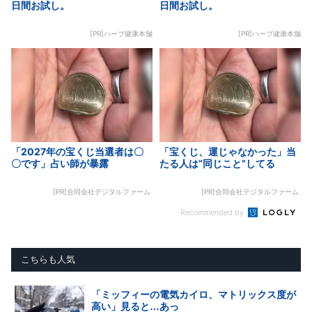
日間お試し。
日間お試し。
[PR]ハーブ健康本舗
[PR]ハーブ健康本舗
「2027年の宝くじ当選者は〇
「宝くじ、運じゃなかった」当
〇です」占い師が暴露
たる人は“同じこと”してる
[PR]合同会社デジタルファーム
[PR]合同会社デジタルファーム
Recommended by
こちらも人気
「ミッフィーの電気カイロ、マトリックス度が
高い」見ると…あっ