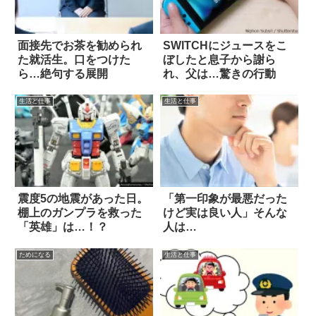
面接先でお茶を勧められ
SWITCHにジュースをこ
た就活生。口をつけた
ぼしたと息子から謝ら
ら…絶句する展開
れ、父は…驚きの行動
生活と仕事
生活と仕事
震度5の地震があった日。
「第一印象が最悪だった
棚上のガンプラを救った
けど実は良い人」そんな
「英雄」は…！？
人は…
ためになる
生活と仕事