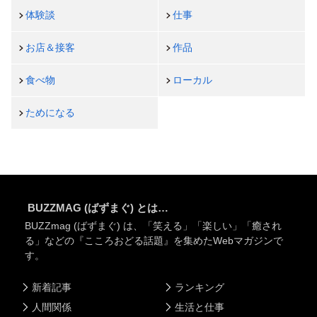
体験談
仕事
お店＆接客
作品
食べ物
ローカル
ためになる
BUZZMAG (ばずまぐ) とは…
BUZZmag (ばずまぐ) は、「笑える」「楽しい」「癒され
る」などの『こころおどる話題』を集めたWebマガジンで
す。
新着記事
ランキング
人間関係
生活と仕事