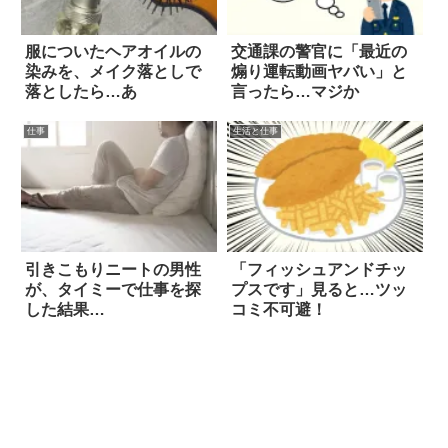
服についたヘアオイルの
交通課の警官に「最近の
染みを、メイク落としで
煽り運転動画ヤバい」と
落としたら…あ
言ったら…マジか
仕事
生活と仕事
引きこもりニートの男性
「フィッシュアンドチッ
が、タイミーで仕事を探
プスです」見ると…ツッ
した結果…
コミ不可避！