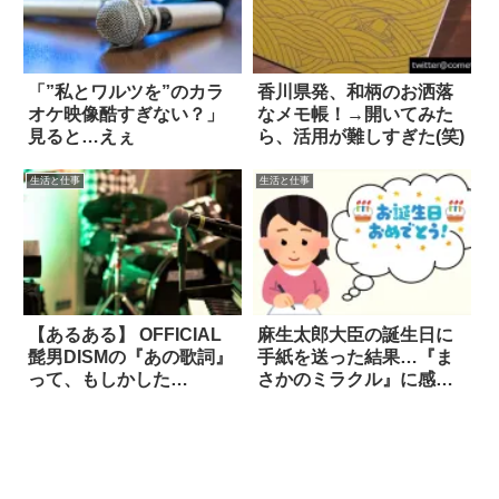
「”私とワルツを”のカラ
香川県発、和柄のお洒落
オケ映像酷すぎない？」
なメモ帳！→開いてみた
見ると…えぇ
ら、活用が難しすぎた(笑)
生活と仕事
生活と仕事
【あるある】 OFFICIAL
麻生太郎大臣の誕生日に
髭男DISMの『あの歌詞』
手紙を送った結果…『ま
って、もしかした
さかのミラクル』に感
ら…！？
涙！