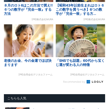
８月のロト6はこの方法で買え!!
【昭和43年以前生まれはロト６
６つの数字が『完全一致』する
この数字を買うべき】6つの数
方法
字が「完全一致」する方...
[PR]株式会社MURA
[PR]株式会社MURA
老後のお金、今の金運でほぼ決
「SNSでも話題」60代から宝く
まります
じ運が変わる人の特徴
[PR]合同会社デジタルファーム
[PR]合同会社デジタルファーム
Recommended by
こちらも人気