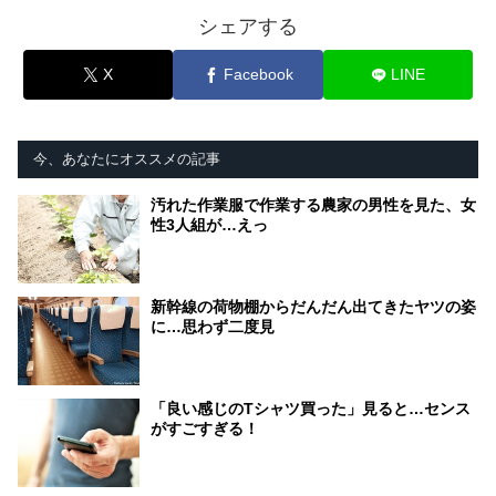
シェアする
X
Facebook
LINE
今、あなたにオススメの記事
汚れた作業服で作業する農家の男性を見た、女
性3人組が…えっ
新幹線の荷物棚からだんだん出てきたヤツの姿
に…思わず二度見
「良い感じのTシャツ買った」見ると…センス
がすごすぎる！