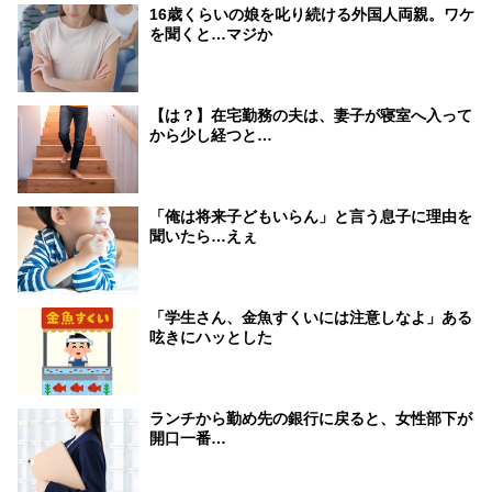
16歳くらいの娘を叱り続ける外国人両親。ワケ
を聞くと…マジか
【は？】在宅勤務の夫は、妻子が寝室へ入って
から少し経つと…
「俺は将来子どもいらん」と言う息子に理由を
聞いたら…えぇ
「学生さん、金魚すくいには注意しなよ」ある
呟きにハッとした
ランチから勤め先の銀行に戻ると、女性部下が
開口一番…