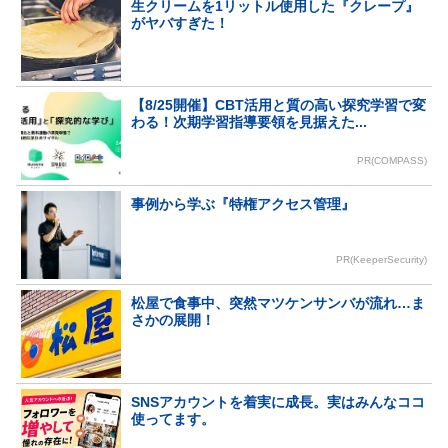
生クリームを1リットル使用した『クレープ』
がヤバすぎた！
【8/25開催】CBT活用と質の高い探究学習で変
わる！次期学習指導要領を見据えた...
PR(COMPASS)
事例から学ぶ『特権アクセス管理』
PR(KeeperSecurity)
松屋で食事中、突然マツケンサンバが流れ…ま
さかの展開！
SNSアカウントを着実に成長。実はみんなココ
使ってます。