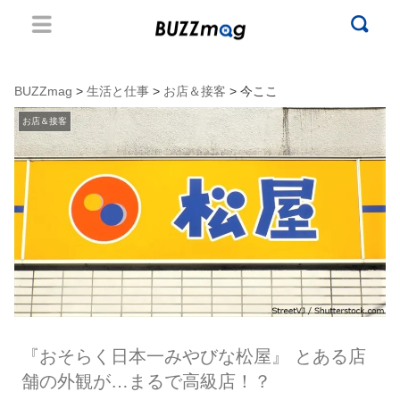
BUZZmag
>
生活と仕事
>
お店＆接客
> 今ここ
お店＆接客
『おそらく日本一みやびな松屋』 とある店
舗の外観が…まるで高級店！？