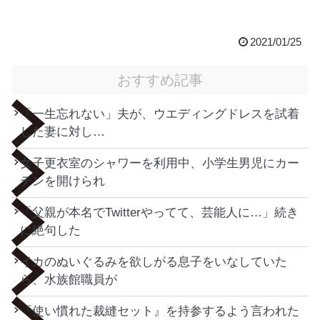
2021/01/25
おすすめ記事
「一生忘れない」夫が、ウエディングドレスを試着
した妻に対し…
女子更衣室のシャワーを利用中、小学生男児にカー
テンを開けられ
「父親が本名でTwitterやってて、芸能人に…」続き
に絶句した
イカのぬいぐるみを欲しがる息子をいなしていた
ら、水族館職員が
『使い慣れた裁縫セット』を持参するよう言われた