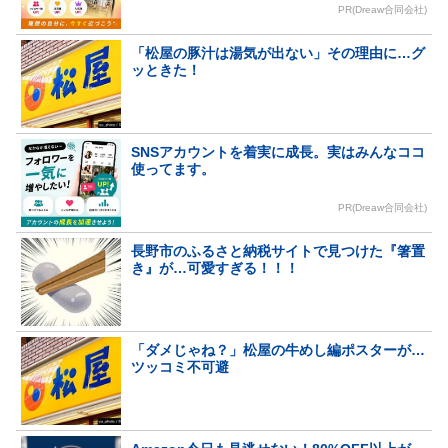
PR(Dreaw合同会社)
「松屋の豚汁は湯気が出ない」その理由に…グ
ッときた！
SNSアカウントを着実に成長。実はみんなココ
使ってます。
PR(Dreaw合同会社)
長野市のふるさと納税サイトで見つけた『箸置
き』が…可愛すぎる！！！
「ダメじゃね？」松屋の牛めし編ポスターが…
ツッコミ不可避