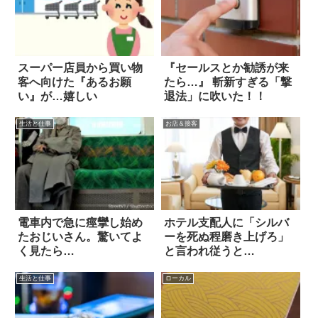
スーパー店員から買い物
『セールスとか勧誘が来
客へ向けた『あるお願
たら…』 斬新すぎる「撃
い』が…嬉しい
退法」に吹いた！！
生活と仕事
お店＆接客
電車内で急に痙攣し始め
ホテル支配人に「シルバ
たおじいさん。驚いてよ
ーを死ぬ程磨き上げろ」
く見たら…
と言われ従うと…
生活と仕事
ローカル