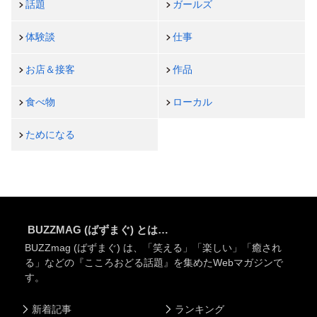
話題
ガールズ
体験談
仕事
お店＆接客
作品
食べ物
ローカル
ためになる
BUZZMAG (ばずまぐ) とは…
BUZZmag (ばずまぐ) は、「笑える」「楽しい」「癒され
る」などの『こころおどる話題』を集めたWebマガジンで
す。
新着記事
ランキング