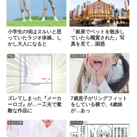
小学生の頃はヌルいと思
「銀座でペットを散歩し
っていたラジオ体操。し
ていたら職質された」写
かし大人になると
真を見て…困惑
作品
生活と仕事
ズレてしまった『メーカ
7歳息子がリングフィット
ーロゴ』が…一工夫で素
をしている横で、4歳娘
敵な作品に
が…あっ
生活と仕事
ローカル