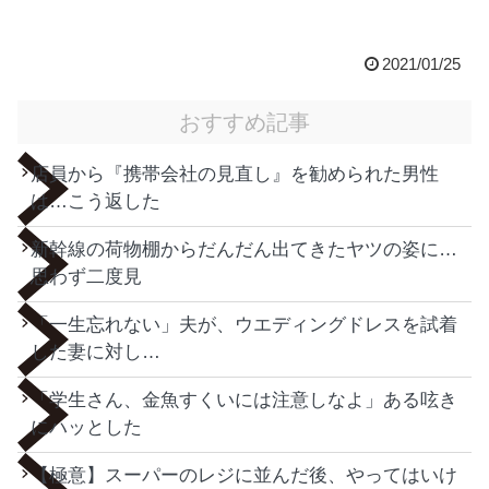
2021/01/25
おすすめ記事
店員から『携帯会社の見直し』を勧められた男性
は…こう返した
新幹線の荷物棚からだんだん出てきたヤツの姿に…
思わず二度見
「一生忘れない」夫が、ウエディングドレスを試着
した妻に対し…
「学生さん、金魚すくいには注意しなよ」ある呟き
にハッとした
【極意】スーパーのレジに並んだ後、やってはいけ