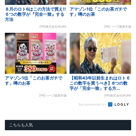
８月のロト6はこの方法で買え!!
アマゾン1位「このお茶ガチで
６つの数字が『完全一致』する
す」噂のお茶
方法
[PR]株式会社MURA
[PR]ハーブ健康本舗
アマゾン1位「このお茶ガチで
【昭和43年以前生まれはロト６
す」噂のお茶
この数字を買うべき】6つの数
字が「完全一致」する方...
[PR]ハーブ健康本舗
[PR]株式会社MURA
Recommended by
こちらも人気