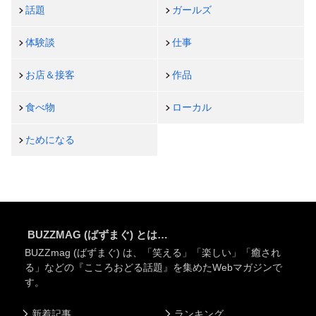
話題
ガールズ
体験談
仕事
お店＆接客
作品
食べ物
ローカル
ためになる
BUZZMAG (ばずまぐ) とは…
BUZZmag (ばずまぐ) は、「笑える」「楽しい」「癒され
る」などの『こころおどる話題』を集めたWebマガジンで
す。
新着記事
ランキング