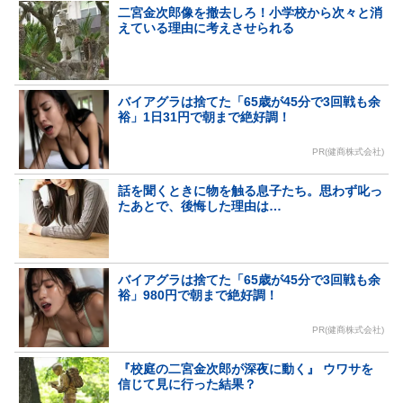
二宮金次郎像を撤去しろ！小学校から次々と消
えている理由に考えさせられる
バイアグラは捨てた「65歳が45分で3回戦も余
裕」1日31円で朝まで絶好調！
PR(健商株式会社)
話を聞くときに物を触る息子たち。思わず叱っ
たあとで、後悔した理由は…
バイアグラは捨てた「65歳が45分で3回戦も余
裕」980円で朝まで絶好調！
PR(健商株式会社)
『校庭の二宮金次郎が深夜に動く』 ウワサを
信じて見に行った結果？