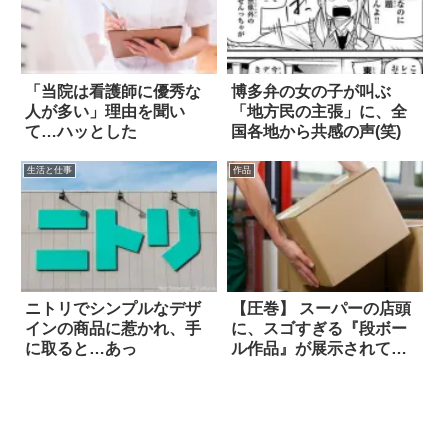
「当院は看護師に優秀な
博多弁の女の子が叫ぶ
人が多い」理由を聞い
「地方民の主張」に、全
て…ハッとした
国各地から共感の声(笑)
生活と仕事
作品
ニトリでシンプルなデザ
【圧巻】 スーパーの店頭
インの商品に惹かれ、手
に、スゴすぎる『段ボー
に取ると…あっ
ル作品』が展示されて
た！