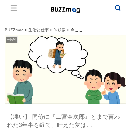
BUZZmag
>
生活と仕事
>
体験談
> 今ここ
体験談
【凄い】 同僚に『二宮金次郎』とまで言わ
れた3年半を経て、叶えた夢は…