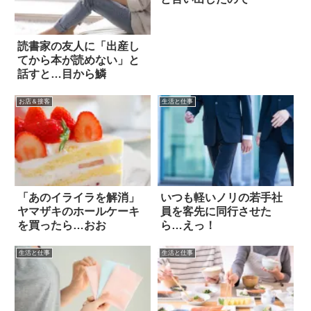
読書家の友人に「出産し
てから本が読めない」と
話すと…目から鱗
お店＆接客
生活と仕事
「あのイライラを解消」
いつも軽いノリの若手社
ヤマザキのホールケーキ
員を客先に同行させた
を買ったら…おお
ら…えっ！
生活と仕事
生活と仕事