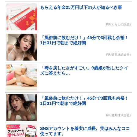
もらえる年金25万円以下の人が知るべき事
PR(くらしの話題)
「風俗前に飲むだけ！」45分で3回戦も余裕！
1日31円で朝まで絶好調
PR(健商株式会社)
「時を戻したさがすごい」9歳娘が出したクイ
ズに答えたら…
「風俗前に飲むだけ！」45分で3回戦も余裕！
1日31円で朝まで絶好調
PR(健商株式会社)
SNSアカウントを着実に成長。実はみんなココ
使ってます。