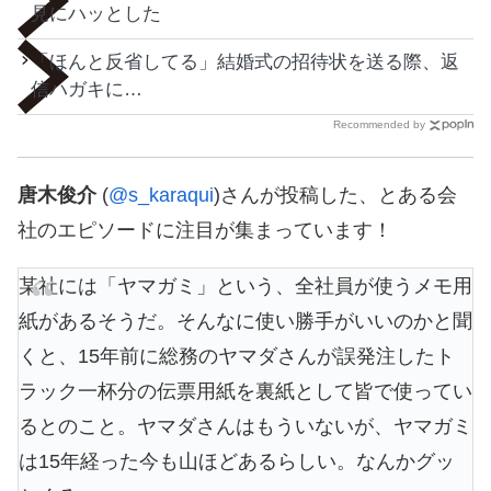
見にハッとした
「ほんと反省してる」結婚式の招待状を送る際、返
信ハガキに…
Recommended by
唐木俊介
(
@s_karaqui
)さんが投稿した、とある会
社のエピソードに注目が集まっています！
某社には「ヤマガミ」という、全社員が使うメモ用
紙があるそうだ。そんなに使い勝手がいいのかと聞
くと、15年前に総務のヤマダさんが誤発注したト
ラック一杯分の伝票用紙を裏紙として皆で使ってい
るとのこと。ヤマダさんはもういないが、ヤマガミ
は15年経った今も山ほどあるらしい。なんかグッ