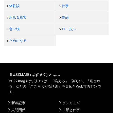
体験談
仕事
お店＆接客
作品
食べ物
ローカル
ためになる
BUZZMAG (ばずまぐ) とは…
BUZZmag (ばずまぐ) は、「笑える」「楽しい」「癒され
る」などの『こころおどる話題』を集めたWebマガジンで
す。
新着記事
ランキング
人間関係
生活と仕事