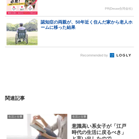
PR(Dreaw合同会社)
認知症の両親が、50年近く住んだ家から老人ホ
ームに移った結果
Recommended by
関連記事
生活と仕事
生活と仕事
意識高い系女子が「江戸
時代の生活に戻るべき」
と言い出したので