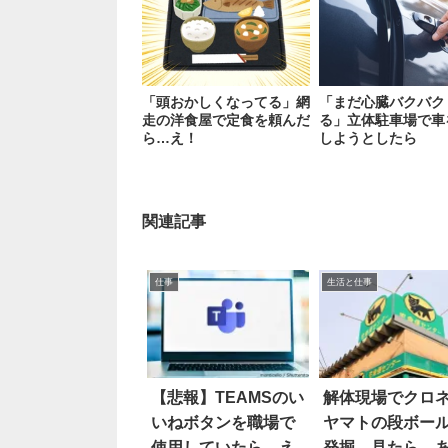
「頭おかしくなってる」網
「まだ心臓バクバク
走の洋食屋で定食を頼んだ
る」立体駐車場で車
ら…え！
しようとしたら
関連記事
仕事
生活と仕事
【悲報】TEAMSのい
解体現場でクロ
いねボタンを職場で
ヤマトの段ボー
使用していたら…え
発掘。見たら…