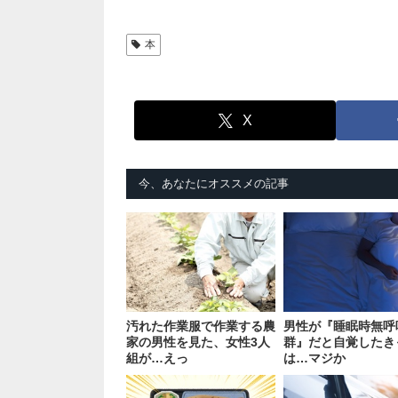
本
X
今、あなたにオススメの記事
汚れた作業服で作業する農
男性が『睡眠時無呼
家の男性を見た、女性3人
群』だと自覚したき
組が…えっ
は…マジか