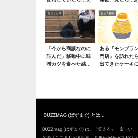
れ？
生活と仕事
お店＆接客
「今から商談なのに
ある『モンブラ
詰んだ」移動中に味
門店』を訪れた
噌カツを食べた結
出てきたケーキ
果…嗚呼
愕
BUZZMAG (ばずまぐ) とは…
BUZZmag (ばずまぐ) は、「笑える」「楽しい
どの『こころおどる話題』を集めたWebマガジン