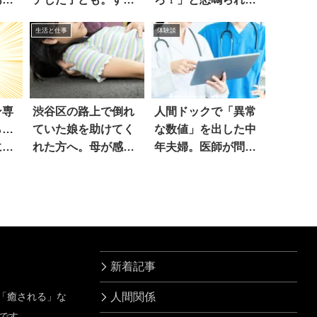
と
ので…
生活と仕事
体験談
ン専
渋谷区の路上で倒れ
人間ドックで「異常
ら…
ていた娘を助けてく
な数値」を出した中
に驚
れた方へ。母が感謝
年夫婦。医師が問い
のツイート
ただすと…絶句
新着記事
」「癒される」な
人間関係
です。