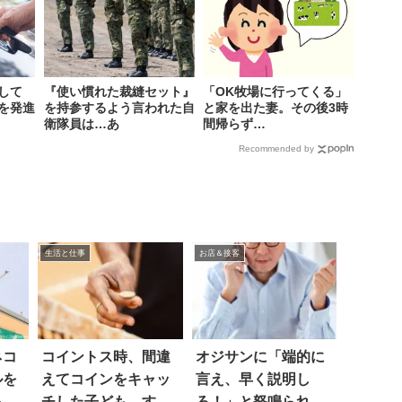
して
『使い慣れた裁縫セット』
「OK牧場に行ってくる」
を発進
を持参するよう言われた自
と家を出た妻。その後3時
衛隊員は…あ
間帰らず…
Recommended by
生活と仕事
お店＆接客
ネコ
コイントス時、間違
オジサンに「端的に
ルを
えてコインをキャッ
言え、早く説明し
あ
チした子ども。する
ろ！」と怒鳴られた