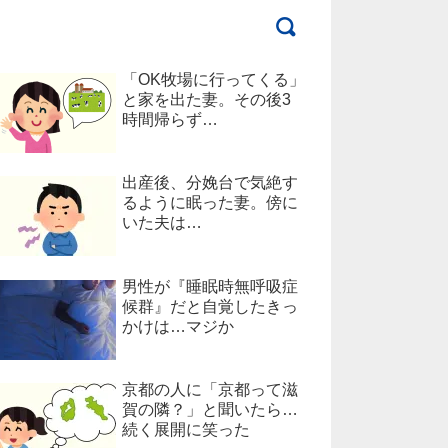
「OK牧場に行ってくる」
と家を出た妻。その後3
時間帰らず…
出産後、分娩台で気絶す
るように眠った妻。傍に
いた夫は…
男性が『睡眠時無呼吸症
候群』だと自覚したきっ
かけは…マジか
京都の人に「京都って滋
賀の隣？」と聞いたら…
続く展開に笑った