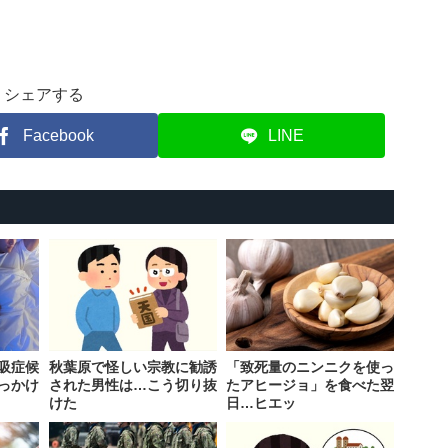
シェアする
Facebook
LINE
吸症候
秋葉原で怪しい宗教に勧誘
「致死量のニンニクを使っ
っかけ
された男性は…こう切り抜
たアヒージョ」を食べた翌
けた
日…ヒエッ