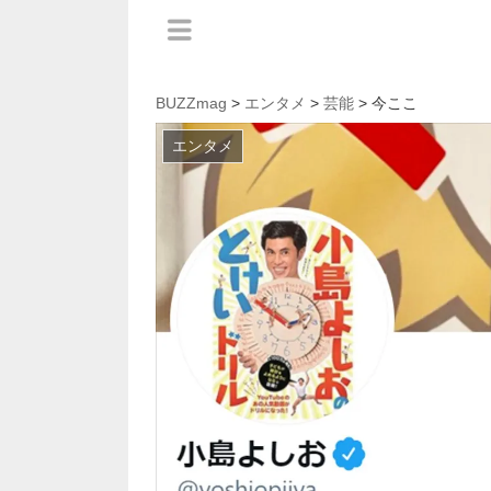
BUZZmag
>
エンタメ
>
芸能
> 今ここ
エンタメ