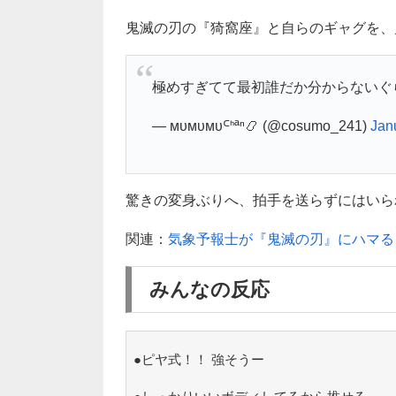
鬼滅の刃の『猗窩座』と自らのギャグを、
極めすぎてて最初誰だか分からないぐらい
— ᴍᴜᴍᴜᴍᴜᒼᑋªⁿ📿 (@cosumo_241)
Jan
驚きの変身ぶりへ、拍手を送らずにはいられま
関連：
気象予報士が『鬼滅の刃』にハマる
みんなの反応
●ピヤ式！！ 強そうー