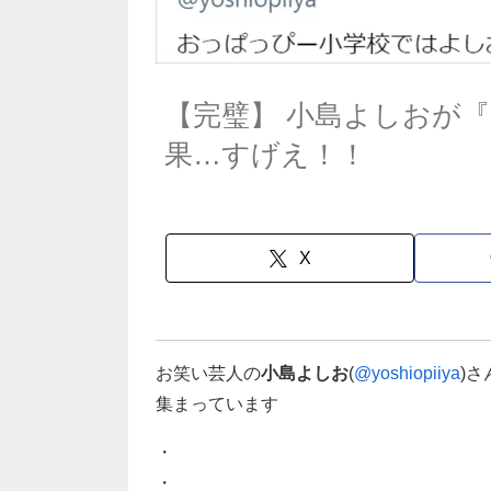
【完璧】 小島よしおが
果…すげえ！！
X
お笑い芸人の
小島よしお
(
@yoshiopiiya
)
集まっています
・
・