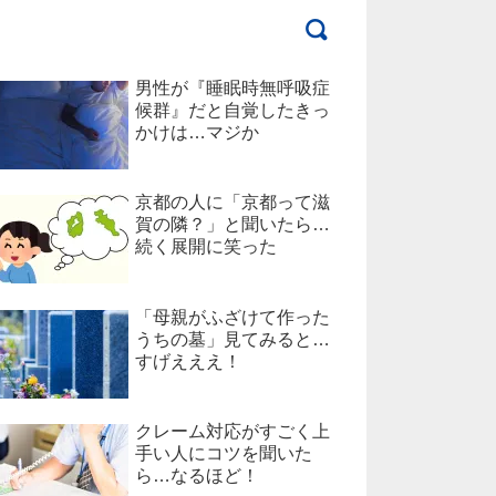
男性が『睡眠時無呼吸症
候群』だと自覚したきっ
かけは…マジか
京都の人に「京都って滋
賀の隣？」と聞いたら…
続く展開に笑った
「母親がふざけて作った
うちの墓」見てみると…
すげえええ！
クレーム対応がすごく上
手い人にコツを聞いた
ら…なるほど！