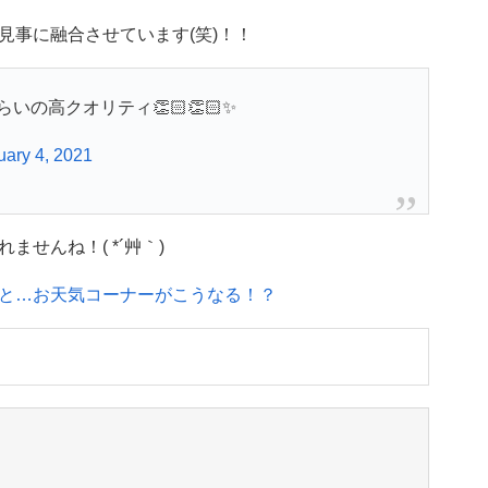
見事に融合させています(笑)！！
の高クオリティ👏🏻👏🏻✨
uary 4, 2021
せんね！( *´艸｀)
と…お天気コーナーがこうなる！？