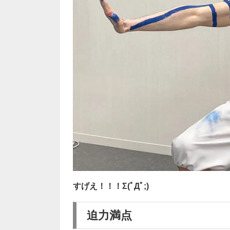
すげえ！！！Σ(ﾟДﾟ;)
迫力満点