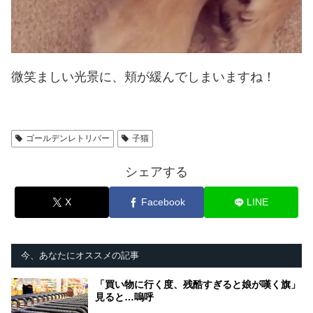
微笑ましい光景に、頬が緩んでしまいますね！
ゴールデンレトリバー
子猫
シェアする
X
Facebook
LINE
今、あなたにオススメの記事
「買い物に行く度、残酷すぎると娘が嘆く旗」
見ると…嗚呼