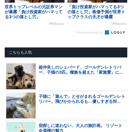
世界トップレベルの元証券マン
「負け投資家がハマってる3つ
が暴露「負け投資家がハマって
の落とし穴」株価予測が世界ト
る3つの落とし穴」
ップクラスの天才が暴露
[PR]Acoco.
[PR]Acoco.
Recommended by
こちらも人気
超仲良しのシェパード、ゴールデンレトリバ
ー、子猫の3匹。種族を超えた「家族愛」に...
子猫に「遊んで」とせがまれるゴールデンレト
リバー。飛びかかられるも…優しすぎる対...
宿探しに迷わない、大人の旅計画。 リゾート
会員権の魅力