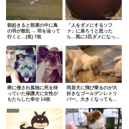
朝起きると部屋の中に鳥
「人をダメにするソフ
の羽が散乱 → 羽を辿って
ァ」に座ろうと思った
行くと…(笑) 7枚
ら…既に1匹ダメになって
いた(笑) 6枚
どうぶつ
どうぶつ
癌に侵され孤独に死を待
同居犬に飛び乗るのが大
っていた保護犬に女性が
好きなゴールデンレトリ
もたらした幸せ 14枚
バー。大きくなっても昔
と変わらない豪快な『飛
びっぷり』で、笑ってし
どうぶつ
どうぶつ
まう！