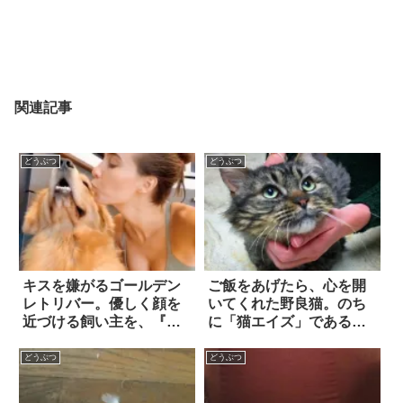
関連記事
どうぶつ
どうぶつ
キスを嫌がるゴールデン
ご飯をあげたら、心を開
レトリバー。優しく顔を
いてくれた野良猫。のち
近づける飼い主を、『塩
に「猫エイズ」であるこ
対応』で断固拒否！？
とが判明した彼は…それ
でも、大きな幸せを掴ん
どうぶつ
どうぶつ
だ