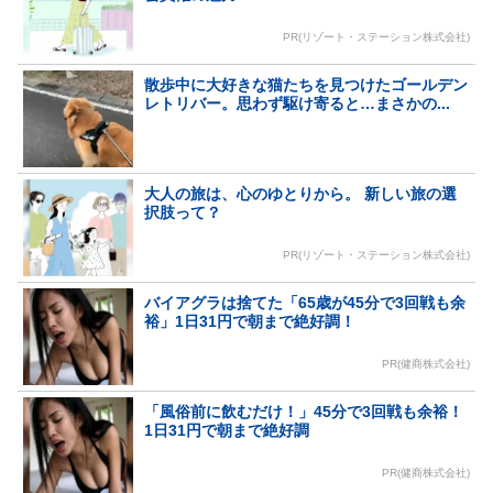
PR(リゾート・ステーション株式会社)
散歩中に大好きな猫たちを見つけたゴールデン
レトリバー。思わず駆け寄ると…まさかの...
大人の旅は、心のゆとりから。 新しい旅の選
択肢って？
PR(リゾート・ステーション株式会社)
バイアグラは捨てた「65歳が45分で3回戦も余
裕」1日31円で朝まで絶好調！
PR(健商株式会社)
「風俗前に飲むだけ！」45分で3回戦も余裕！
1日31円で朝まで絶好調
PR(健商株式会社)