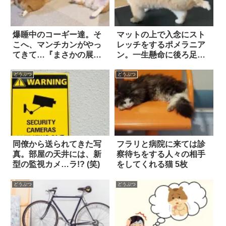
爆睡中のコーギー達。そ
マットの上で入念にスト
こへ、マンチカンがやっ
レッチをするポメラニア
てきて…『まさかの展
ン。一生懸命に後ろ足を
開』に思わず吹いた！！
伸ばす姿が…可愛すぎ
る！
どうぶつ
どうぶつ
同僚から送られてきた写
フラリと病院に来ては診
真。部屋の天井には、新
察待ちをする人々の相手
型の監視カメ…ラ!? (笑)
をしてくれる猫 5枚
どうぶつ
どうぶつ