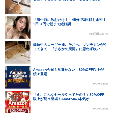
「風俗前に飲むだけ！」45分で3回戦も余裕！
1日31円で朝まで絶好調
PR(健商株式会社)
爆睡中のコーギー達。そこへ、マンチカンがや
ってきて…『まさかの展開』に思わず吹い...
Amazon今日も見逃せない！80%OFF以上が
続々登場
PR(Amazon)
「え、こんなセールやってたの？」80％OFF
以上が続々登場！Amazonの本気が...
PR(Amazon)