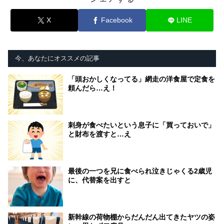
X
Facebook
LINE
今、あなたにオススメの記事
「頭おかしくなってる」網走の洋食屋で定食を
頼んだら…え！
刺身が食べたいという息子に「買っておいで」
と財布を渡すと…え
最後の一つを兄に食べられ泣きじゃくる2歳児
に、代替案を出すと
新幹線の荷物棚からだんだん出てきたヤツの姿