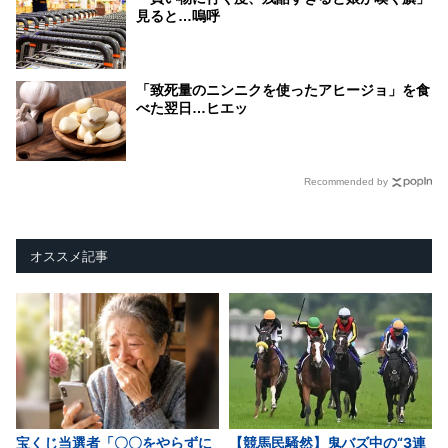
見ると…嗚呼
「致死量のニンニクを使ったアヒージョ」を食
べた翌日…ヒエッ
Recommended by
オススメ記事
宝くじ当選者「〇〇をやらずに
【競馬民騒然】鬼バズ中の“3連