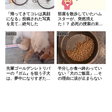
「帰ってきてコレは真顔
部屋を散歩していたハム
になる」投稿された写真
スターが、突然消え
を見て…絶句した
た！？ 必死の捜索の末に
見つけた場所は…そこ
か！！
どうぶつ
どうぶつ
先輩ゴールデンレトリバ
半分しか食べ終わってい
ーの『ガム』を狙う子犬
ない「犬のご飯皿」…そ
は、夢中になりすぎたあ
の理由に涙が止まらない
まり…思わぬ行動に！？