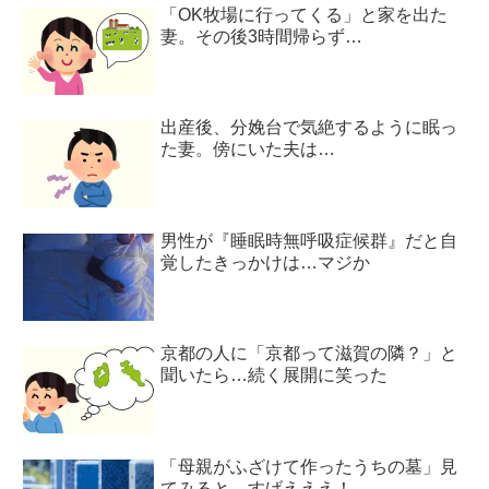
「OK牧場に行ってくる」と家を出た
妻。その後3時間帰らず…
出産後、分娩台で気絶するように眠っ
た妻。傍にいた夫は…
男性が『睡眠時無呼吸症候群』だと自
覚したきっかけは…マジか
京都の人に「京都って滋賀の隣？」と
聞いたら…続く展開に笑った
「母親がふざけて作ったうちの墓」見
てみると…すげえええ！