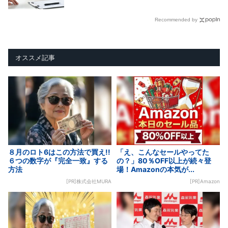
Recommended by
オススメ記事
８月のロト6はこの方法で買え!!
「え、こんなセールやってた
６つの数字が『完全一致』する
の？」80％OFF以上が続々登
方法
場！Amazonの本気が...
[PR]株式会社MURA
[PR]Amazon