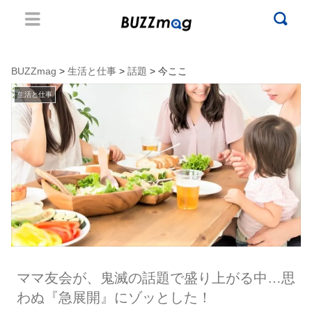
BUZZmag
>
生活と仕事
>
話題
> 今ここ
生活と仕事
ママ友会が、鬼滅の話題で盛り上がる中…思
わぬ『急展開』にゾッとした！