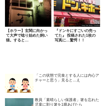
【ホラー】玄関に向かっ
『ドンキにすごいの売っ
て大声で唸り始めた飼い
てた』 投稿された1枚の
猫。すると…
写真に…驚愕！！
「この状態で完食とする人には内心ア
チャーと思う」見ると…え
教員「素晴らしい保護者」箸を忘れた
児童に割り箸を1膳あげたら