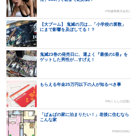
PR(健商株式会社)
【大ブーム】 鬼滅の刃は…「小学校の算数」
にまで影響を及ぼしてる！？
鬼滅23巻の発売日に、運よく『最後の1冊』を
ゲットした男性が…すげえ！
もらえる年金25万円以下の人が知るべき事
PR(くらしの話題)
「ばぁばの家に泊まりたい！」老後に住むなら
こんな家
PR(ROOMS)