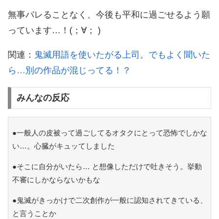
無事バレることなく、今後も平和に過ごせるよう願
っています…！(；∀； )
関連：
鬼滅用語を使いたがる上司。でもよく聞いた
ら…別の作品が混じってる！？
みんなの反応
●一般人の皮被って過ごしてるオタクにとって恐怖でしかな
い…。心臓がキュッてしました
●そこに自分がいたら… と想像しただけで吐きそう。挙動
不審にしかならないかもな
●鬼滅がきっかけで二次創作が一般に認知されてきている、
と言うことか