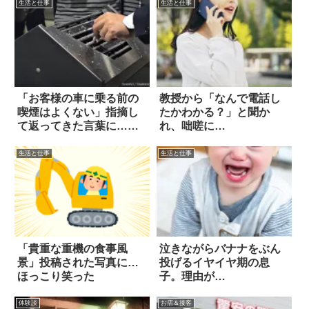
生活と仕事
生活と仕事
「お客様の車に乗る前の
教授から「なんで電話し
喫煙はよくない」指摘し
たかわかる？」と聞か
て返ってきた言葉に…
れ、咄嗟に…
え？
生活と仕事
生活と仕事
「貴重な重機の食事風
泣きながらバナナをぶん
景」投稿された写真に…
投げるイヤイヤ期の息
ほっこり笑った
子。理由が…
体験談
お店＆接客