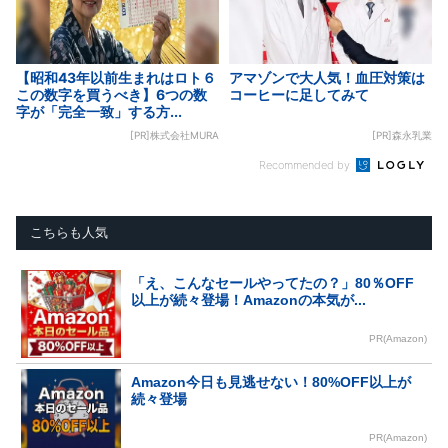
【昭和43年以前生まれはロト６
アマゾンで大人気！血圧対策は
この数字を買うべき】6つの数
コーヒーに足してみて
字が「完全一致」する方...
[PR]株式会社MURA
[PR]森永乳業
Recommended by
こちらも人気
「え、こんなセールやってたの？」80％OFF
以上が続々登場！Amazonの本気が...
PR(Amazon)
Amazon今日も見逃せない！80%OFF以上が
続々登場
PR(Amazon)