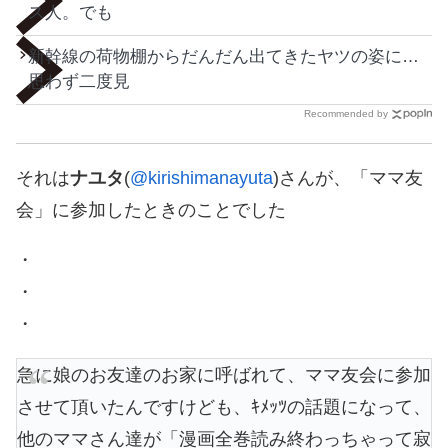
ス人。でも
新幹線の荷物棚からだんだん出てきたヤツの姿に…
思わず二度見
Recommended by
それは
ナユタ
(
@kirishimanayuta
)さんが、「ママ友
会」に参加したときのことでした
・
・
・
急に娘のお友達のお家に呼ばれて、ママ友会に参加
させて頂いたんですけども、ｷﾒｯﾂの話題になって、
他のママさん達が「漫画全巻読み終わっちゃって寂