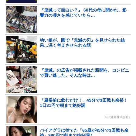
『鬼滅って面白い？』 60代の母に聞かれ、影
響力の凄さを感じていたら…
幼い娘が、園で『鬼滅の刃』を見せられた結
果…深く考えさせられる話
『鬼滅』の広告が掲載された新聞を、コンビニ
で買い逃した。そんな時は…
「風俗前に飲むだけ！」45分で3回戦も余裕！
1日31円で朝まで絶好調
PR(健商株式会社)
バイアグラは捨てた「65歳が45分で3回戦も余
裕」980円で朝まで絶好調！