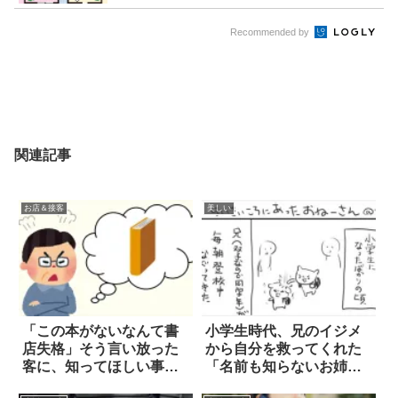
Recommended by
関連記事
お店＆接客
美しい
「この本がないなんて書
小学生時代、兄のイジメ
店失格」そう言い放った
から自分を救ってくれた
客に、知ってほしい事
「名前も知らないお姉さ
は…
ん」の話 4枚