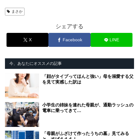
まさか
シェアする
X
Facebook
LINE
今、あなたにオススメの記事
「顔がタイプってほんと強い」母を溺愛する父
を見て実感した訳は
小学生の姉妹を連れた母親が、通勤ラッシュの
電車に乗ってきて…
「母親がふざけて作ったうちの墓」見てみる