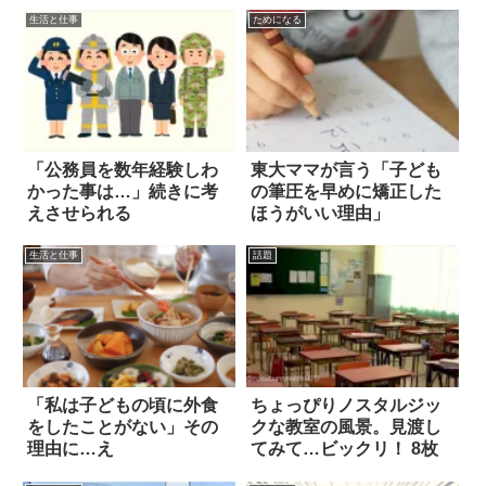
生活と仕事
ためになる
「公務員を数年経験しわ
東大ママが言う「子ども
かった事は…」続きに考
の筆圧を早めに矯正した
えさせられる
ほうがいい理由」
生活と仕事
話題
「私は子どもの頃に外食
ちょっぴりノスタルジッ
をしたことがない」その
クな教室の風景。見渡し
理由に…え
てみて…ビックリ！ 8枚