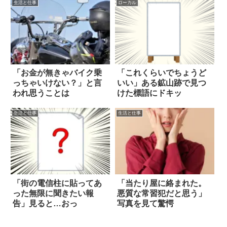
生活と仕事
ローカル
「お金が無きゃバイク乗
「これくらいでちょうど
っちゃいけない？」と言
いい」ある鉱山跡で見つ
われ思うことは
けた標語にドキッ
生活と仕事
生活と仕事
「街の電信柱に貼ってあ
「当たり屋に絡まれた。
った無限に聞きたい報
悪質な常習犯だと思う」
告」見ると…おっ
写真を見て驚愕