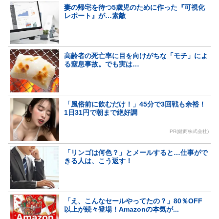
妻の帰宅を待つ5歳児のために作った『可視化
レポート』が…素敵
高齢者の死亡率に目を向けがちな「モチ」によ
る窒息事故。でも実は…
「風俗前に飲むだけ！」45分で3回戦も余裕！
1日31円で朝まで絶好調
PR(健商株式会社)
「リンゴは何色？」とメールすると…仕事がで
きる人は、こう返す！
「え、こんなセールやってたの？」80％OFF
以上が続々登場！Amazonの本気が...