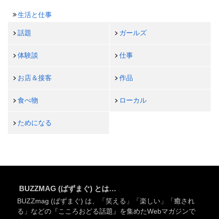
生活と仕事
話題
ガールズ
体験談
仕事
お店＆接客
作品
食べ物
ローカル
ためになる
BUZZMAG (ばずまぐ) とは…
BUZZmag (ばずまぐ) は、「笑える」「楽しい」「癒され
る」などの『こころおどる話題』を集めたWebマガジンで