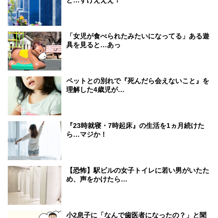
と…すげえええ！
「女児が食べられたみたいになってる」ある遊
具を見ると…あっ
ペットとの別れで『死んだら会えないこと』を
理解した4歳児が…
『23時就寝・7時起床』の生活を1ヵ月続けた
ら…マジか！
【恐怖】駅ビルの女子トイレに若い男がいたた
め、声をかけたら…
小2息子に「なんで歯医者になったの？」と聞