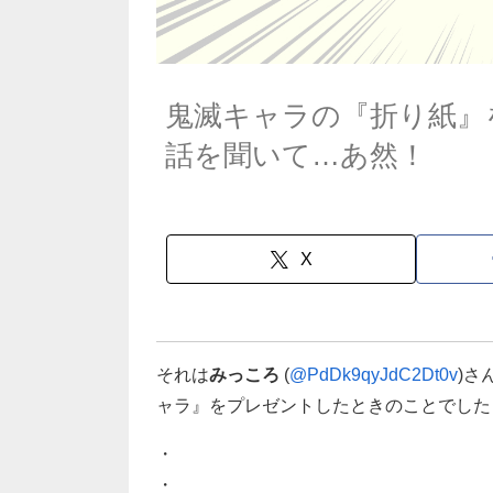
鬼滅キャラの『折り紙』
話を聞いて…あ然！
X
それは
みっころ
(
@PdDk9qyJdC2Dt0v
)さ
ャラ』をプレゼントしたときのことでした
・
・