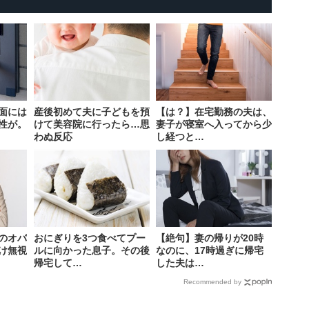
面には
産後初めて夫に子どもを預
【は？】在宅勤務の夫は、
性が。
けて美容院に行ったら…思
妻子が寝室へ入ってから少
わぬ反応
し経つと…
のオバ
おにぎりを3つ食べてプー
【絶句】妻の帰りが20時
け無視
ルに向かった息子。その後
なのに、17時過ぎに帰宅
帰宅して…
した夫は…
Recommended by