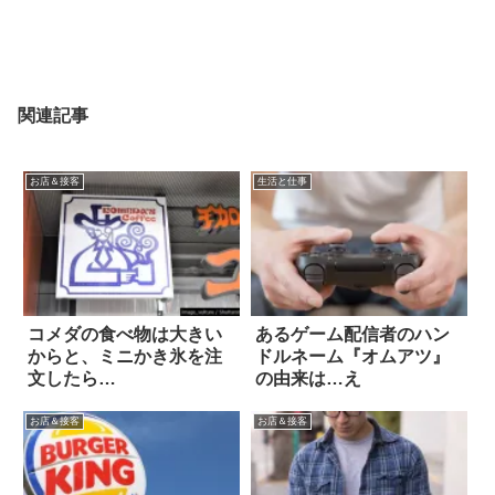
関連記事
お店＆接客
生活と仕事
コメダの食べ物は大きい
あるゲーム配信者のハン
からと、ミニかき氷を注
ドルネーム『オムアツ』
文したら…
の由来は…え
お店＆接客
お店＆接客