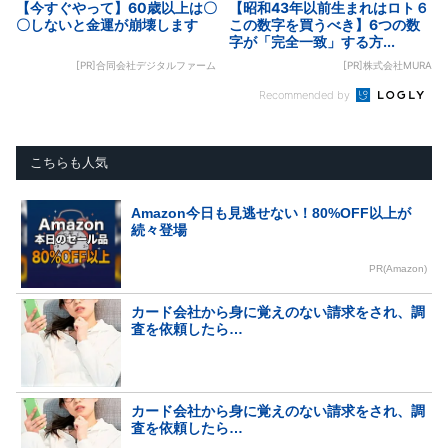
【今すぐやって】60歳以上は〇
【昭和43年以前生まれはロト６
〇しないと金運が崩壊します
この数字を買うべき】6つの数
字が「完全一致」する方...
[PR]合同会社デジタルファーム
[PR]株式会社MURA
Recommended by
こちらも人気
Amazon今日も見逃せない！80%OFF以上が
続々登場
PR(Amazon)
カード会社から身に覚えのない請求をされ、調
査を依頼したら…
カード会社から身に覚えのない請求をされ、調
査を依頼したら…