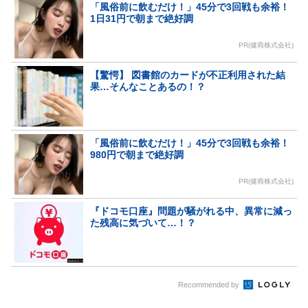
「風俗前に飲むだけ！」45分で3回戦も余裕！
1日31円で朝まで絶好調
PR(健商株式会社)
【驚愕】 図書館のカードが不正利用された結
果…そんなことあるの！？
「風俗前に飲むだけ！」45分で3回戦も余裕！
980円で朝まで絶好調
PR(健商株式会社)
『ドコモ口座』問題が騒がれる中、異常に減っ
た残高に気づいて…！？
Recommended by