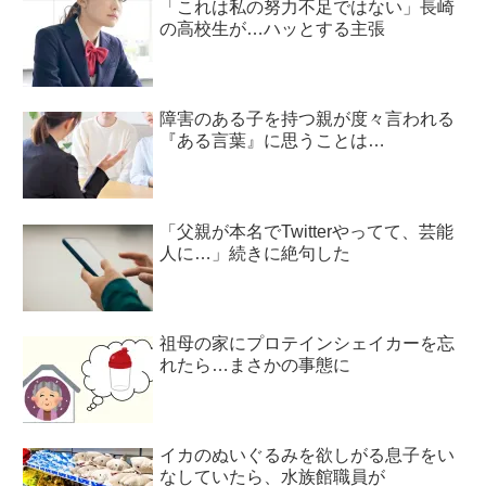
「これは私の努力不足ではない」長崎
の高校生が…ハッとする主張
障害のある子を持つ親が度々言われる
『ある言葉』に思うことは…
「父親が本名でTwitterやってて、芸能
人に…」続きに絶句した
祖母の家にプロテインシェイカーを忘
れたら…まさかの事態に
イカのぬいぐるみを欲しがる息子をい
なしていたら、水族館職員が