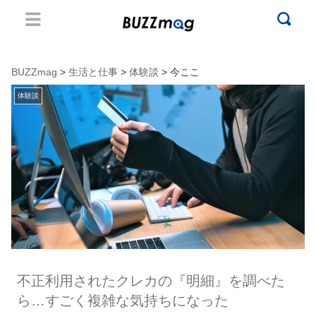
BUZZmag
>
生活と仕事
>
体験談
> 今ここ
体験談
不正利用されたクレカの『明細』を調べた
ら…すごく複雑な気持ちになった