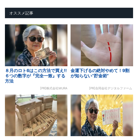
オススメ記事
８月のロト6はこの方法で買え!!
金運下げるの絶対やめて！9割
６つの数字が『完全一致』する
が知らない“貯金術”
方法
[PR]株式会社MURA
[PR]合同会社デジタルファーム