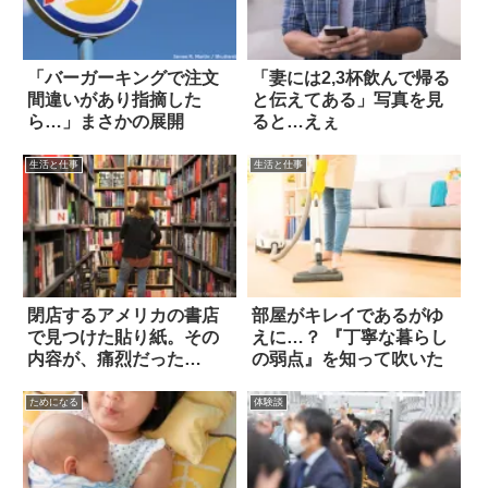
「バーガーキングで注文
「妻には2,3杯飲んで帰る
間違いがあり指摘した
と伝えてある」写真を見
ら…」まさかの展開
ると…えぇ
生活と仕事
生活と仕事
閉店するアメリカの書店
部屋がキレイであるがゆ
で見つけた貼り紙。その
えに…？ 『丁寧な暮らし
内容が、痛烈だった…
の弱点』を知って吹いた
ためになる
体験談