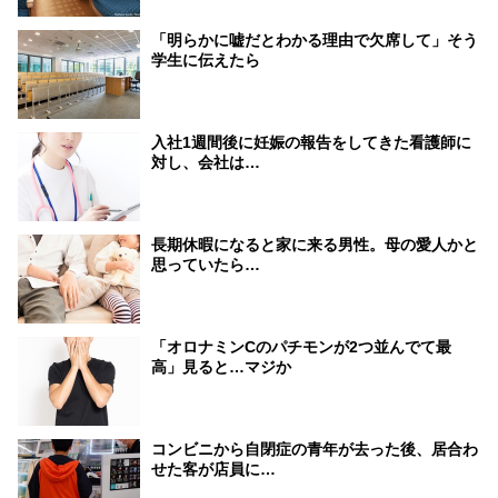
「明らかに嘘だとわかる理由で欠席して」そう
学生に伝えたら
入社1週間後に妊娠の報告をしてきた看護師に
対し、会社は…
長期休暇になると家に来る男性。母の愛人かと
思っていたら…
「オロナミンCのパチモンが2つ並んでて最
高」見ると…マジか
コンビニから自閉症の青年が去った後、居合わ
せた客が店員に…