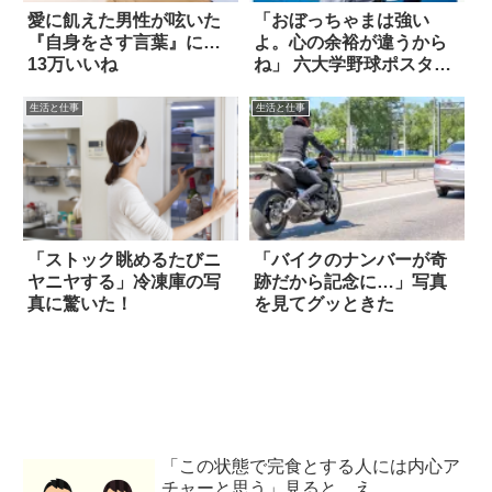
愛に飢えた男性が呟いた
「おぼっちゃまは強い
『自身をさす言葉』に…
よ。心の余裕が違うから
13万いいね
ね」 六大学野球ポスター
が煽りすぎ 6枚
生活と仕事
生活と仕事
「ストック眺めるたびニ
「バイクのナンバーが奇
ヤニヤする」冷凍庫の写
跡だから記念に…」写真
真に驚いた！
を見てグッときた
「この状態で完食とする人には内心ア
チャーと思う」見ると…え