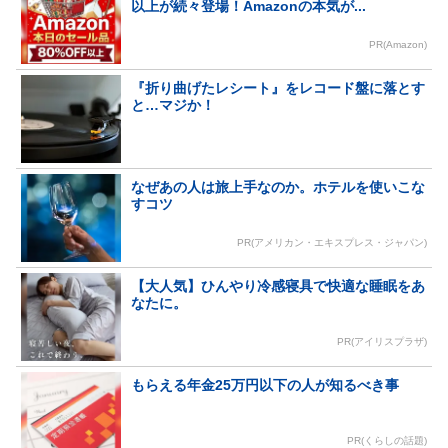
以上が続々登場！Amazonの本気が...
PR(Amazon)
『折り曲げたレシート』をレコード盤に落とす
と…マジか！
なぜあの人は旅上手なのか。ホテルを使いこな
すコツ
PR(アメリカン・エキスプレス・ジャパン)
【大人気】ひんやり冷感寝具で快適な睡眠をあ
なたに。
PR(アイリスプラザ)
もらえる年金25万円以下の人が知るべき事
PR(くらしの話題)