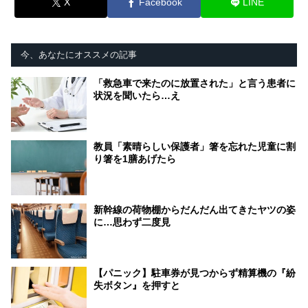
X
Facebook
LINE
今、あなたにオススメの記事
「救急車で来たのに放置された」と言う患者に
状況を聞いたら…え
教員「素晴らしい保護者」箸を忘れた児童に割
り箸を1膳あげたら
新幹線の荷物棚からだんだん出てきたヤツの姿
に…思わず二度見
【パニック】駐車券が見つからず精算機の『紛
失ボタン』を押すと