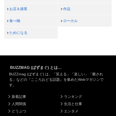
お店＆接客
作品
食べ物
ローカル
ためになる
BUZZMAG (ばずまぐ) とは…
BUZZmag (ばずまぐ) は、「笑える」「楽しい」「癒され
る」などの『こころおどる話題』を集めたWebマガジンで
す。
新着記事
ランキング
人間関係
生活と仕事
どうぶつ
エンタメ