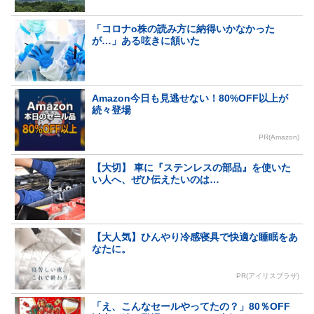
「コロナο株の読み方に納得いかなかった
が…」ある呟きに頷いた
Amazon今日も見逃せない！80%OFF以上が
続々登場
PR(Amazon)
【大切】 車に『ステンレスの部品』を使いた
い人へ、ぜひ伝えたいのは…
【大人気】ひんやり冷感寝具で快適な睡眠をあ
なたに。
PR(アイリスプラザ)
「え、こんなセールやってたの？」80％OFF