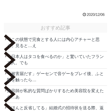
2020/12/06
おすすめ記事
「この状態で完食とする人には内心アチャーと思
う」見ると…え
「日本人はタコを食べるのか」と驚いていたフラン
ス人。でも
「被害届だす」ゲーセンで音ゲーをプレイ後、ふと
髪を触ったら…
美容師が私的な質問ばかりするため美容院を変えた
ら…あ
「ほんと反省してる」結婚式の招待状を送る際、返