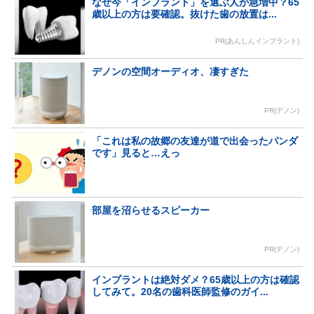
なぜ今「インプラント」を選ぶ人が急増中？65
歳以上の方は要確認。抜けた歯の放置は...
PR(あんしんインプラント)
デノンの空間オーディオ、凄すぎた
PR(デノン)
「これは私の故郷の友達が道で出会ったパンダ
です」見ると…えっ
部屋を沼らせるスピーカー
PR(デノン)
インプラントは絶対ダメ？65歳以上の方は確認
してみて。20名の歯科医師監修のガイ...