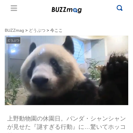
BUZZmag
>
どうぶつ
> 今ここ
どうぶつ
上野動物園の休園日。パンダ・シャンシャン
が見せた『謎すぎる行動』に…驚いてホッコ