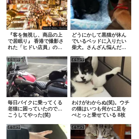
『客を無視し、商品の上
どうにかして黒猫が休ん
で居眠り』 香港で撮影さ
でいるベッドに入りたい
れた「ヒドい店員」の写
柴犬。さんざん悩んだ末
真が話題に！
に取った行動は…ご、強
引すぎやしないか！？
どうぶつ
どうぶつ
毎日バイクに乗ってくる
わけがわからぬ(笑)。ウチ
老猫に困っていたので…
の猫はいつも何かに足を
こうしてやった(笑)
ぺとっと乗せている 8枚
どうぶつ
どうぶつ