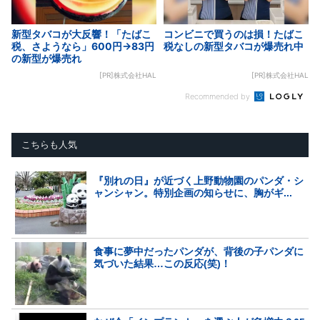
新型タバコが大反響！「たばこ
コンビニで買うのは損！たばこ
税、さようなら」600円→83円
税なしの新型タバコが爆売れ中
の新型が爆売れ
[PR]株式会社HAL
[PR]株式会社HAL
Recommended by
こちらも人気
『別れの日』が近づく上野動物園のパンダ・シ
ャンシャン。特別企画の知らせに、胸がギ...
食事に夢中だったパンダが、背後の子パンダに
気づいた結果…この反応(笑)！