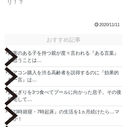
リ！？
2020/11/11
おすすめ記事
障害のある子を持つ親が度々言われる『ある言葉』
に思うことは…
エアコン購入を渋る高齢者を説得するのに『効果的
な一言』は…
おにぎりを3つ食べてプールに向かった息子。その後
帰宅して…
『23時就寝・7時起床』の生活を1ヵ月続けたら…マ
ジか！