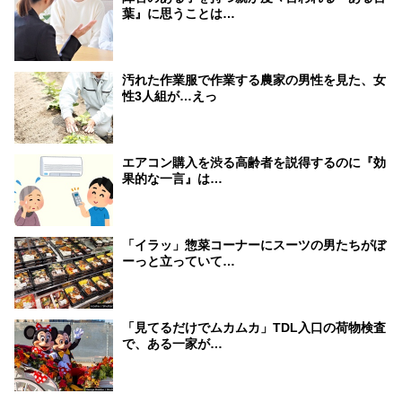
葉』に思うことは…
汚れた作業服で作業する農家の男性を見た、女
性3人組が…えっ
エアコン購入を渋る高齢者を説得するのに『効
果的な一言』は…
「イラッ」惣菜コーナーにスーツの男たちがぼ
ーっと立っていて…
「見てるだけでムカムカ」TDL入口の荷物検査
で、ある一家が…