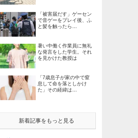
「被害届だす」ゲーセン
で音ゲーをプレイ後、ふ
と髪を触ったら…
暑い中働く作業員に無礼
な発言をした学生。それ
を見かけた教授は
「7歳息子が家の中で窒
息して命を落としかけ
た」その経緯は…
新着記事をもっと見る