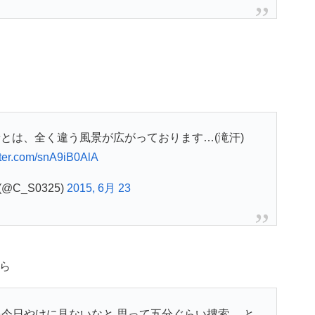
とは、全く違う風景が広がっております…(滝汗)
tter.com/snA9iB0AlA
 (@C_S0325)
2015, 6月 23
たら
今日やけに見ないなと 思って五分ぐらい捜索。 と