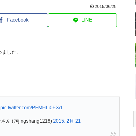
2015/06/28
Facebook
LINE
めました。
た
pic.twitter.com/PFMHLi0EXd
(@jingshang1218)
2015, 2月 21