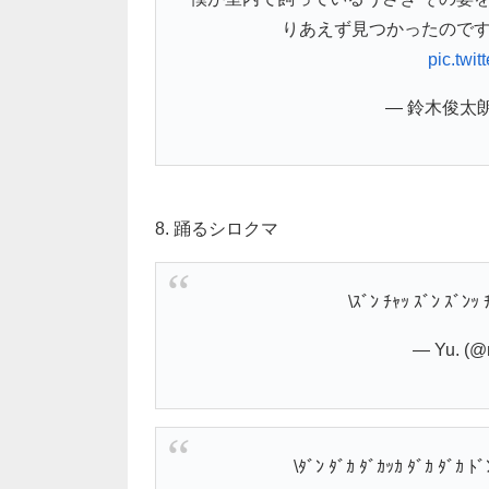
りあえず見つかったのです
pic.twi
— 鈴木俊太朗 
8. 踊るシロクマ
\ｽﾞﾝ ﾁｬｯ ｽﾞﾝ ｽﾞﾝｯ 
— Yu. (@
\ﾀﾞﾝ ﾀﾞｶ ﾀﾞｶｯｶ ﾀﾞｶ ﾀﾞｶ ﾄﾞ