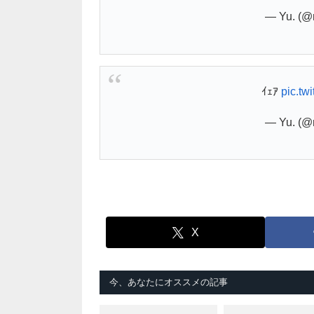
— Yu. (@
ｲｪｱ
pic.t
— Yu. (@
X
今、あなたにオススメの記事