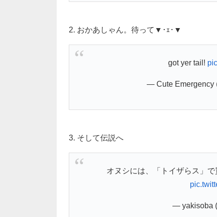
2. おかあしゃん。待って▼･ｪ･▼
got yer tail!
pi
— Cute Emergency
3. そして伝説へ
オヌシには、「トイザらス」で
pic.twi
— yakisoba 