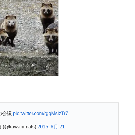
の会議
pic.twitter.com/rgqMsIzTr7
@kawanimals)
2015, 6月 21