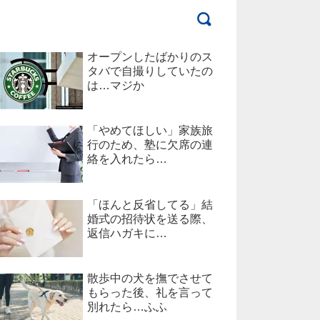
オープンしたばかりのス
タバで自撮りしていたの
は…マジか
「やめてほしい」家族旅
行のため、塾に欠席の連
絡を入れたら…
「ほんと反省してる」結
婚式の招待状を送る際、
返信ハガキに…
散歩中の犬を撫でさせて
もらった後、礼を言って
別れたら…ふふ