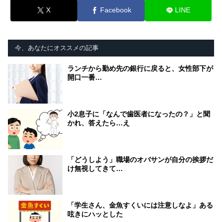
X
Facebook
LINE
今、あなたにオススメの記事
ランチから勤め先の銀行に戻ると、女性部下が
開口一番…
小2息子に「なんで歯医者になったの？」と聞
かれ、答えたら…え
「どうしよう」職場のオバサンが自分の挨拶だ
け無視してきて…
「学生さん、金魚すくいには注意しなよ」ある
呟きにハッとした