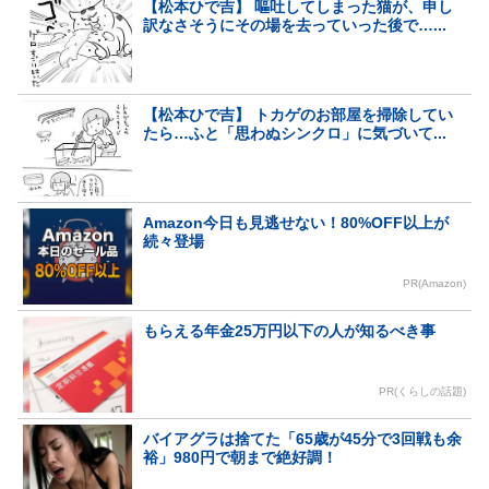
【松本ひで吉】 嘔吐してしまった猫が、申し
訳なさそうにその場を去っていった後で…...
【松本ひで吉】 トカゲのお部屋を掃除してい
たら…ふと「思わぬシンクロ」に気づいて...
Amazon今日も見逃せない！80%OFF以上が
続々登場
PR(Amazon)
もらえる年金25万円以下の人が知るべき事
PR(くらしの話題)
バイアグラは捨てた「65歳が45分で3回戦も余
裕」980円で朝まで絶好調！