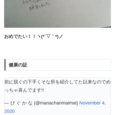
おめでたい！！ヽ(*´▽｀*)ノ
健康の証
前に脱ぐの下手くそな所を紹介してた以来なのでめ
っちゃ喜んでます!!
— ぴ ぐ か な (@manachanmaimai)
November 4,
2020