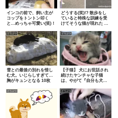
インコの前で、飼い主が
どうする(笑)!? 散歩をし
コップをトントン叩く
ていると特殊な訓練を受
と…めっちゃ可愛い(笑)！
けてそうな猫が現れた 7
枚
どうぶつ
どうぶつ
雪との最後の別れを惜し
【子猫】 犬にお世話され
む犬。いじらしすぎて…
続けたヤンチャな子猫
胸がキュンとなる 10枚
は、やがて『自分も犬に
違いない！』と思い込ん
でしまったようで…？
どうぶつ
どうぶつ