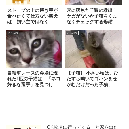
ストーブの上の焼き芋が
穴に落ちた子猫の救出！
食べたくて仕方ない柴犬
ケガがないか子猫をくま
は…飼い主ではなく、
なくチェックする母猫に
『お芋本人』に直接訴え
ほっこり
ることにした！？
どうぶつ
どうぶつ
自転車レースの会場に現
【子猫】 小さい頃は、ひ
れた1匹の子猫は…「ネコ
たすら鳴いてゴハンをせ
好きな選手」を見つける
がむだけだった子猫。し
やいなや、その肩によじ
かし大きくなると…『も
登って猛アピール！！
のすごいワザ』を習得し
た！？
「OK牧場に行ってくる」と家を出た