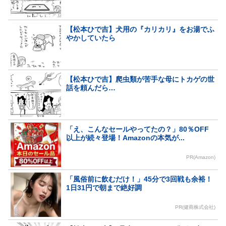
【松本ひで吉】犬用の『カリカリ』をお湯でふ
やかしていたら
【松本ひで吉】爬虫類が苦手な母にトカゲの世
話を頼んだら…
「え、こんなセールやってたの？」80％OFF
以上が続々登場！Amazonの本気が...
PR(Amazon)
「風俗前に飲むだけ！」45分で3回戦も余裕！
1日31円で朝まで絶好調
PR(健商株式会社)