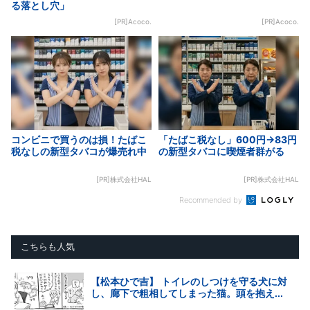
る落とし穴」
[PR]Acoco.
[PR]Acoco.
コンビニで買うのは損！たばこ
「たばこ税なし」600円→83円
税なしの新型タバコが爆売れ中
の新型タバコに喫煙者群がる
[PR]株式会社HAL
[PR]株式会社HAL
Recommended by
こちらも人気
【松本ひで吉】 トイレのしつけを守る犬に対
し、廊下で粗相してしまった猫。頭を抱え...