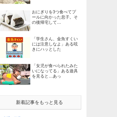
おにぎりを3つ食べてプ
ールに向かった息子。そ
の後帰宅して…
「学生さん、金魚すくい
には注意しなよ」ある呟
きにハッとした
「女児が食べられたみた
いになってる」ある遊具
を見ると…あっ
新着記事をもっと見る