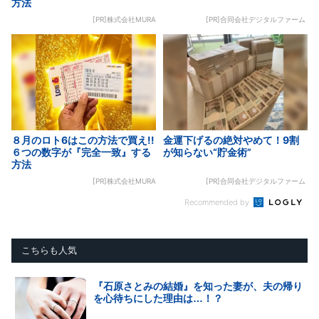
方法
[PR]株式会社MURA
[PR]合同会社デジタルファーム
８月のロト6はこの方法で買え!!
金運下げるの絶対やめて！9割
６つの数字が『完全一致』する
が知らない“貯金術”
方法
[PR]株式会社MURA
[PR]合同会社デジタルファーム
Recommended by
こちらも人気
『石原さとみの結婚』を知った妻が、夫の帰り
を心待ちにした理由は…！？