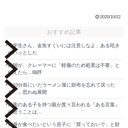
2020/10/22
おすすめ記事
「学生さん、金魚すくいには注意しなよ」ある呟き
にハッとした
医師が、クレーマーに「軽傷のため処置は不要」と
伝えたら…嗚呼
「10分前にいたラーメン屋に財布を忘れて戻った
ら…」思わぬ展開
障害のある子を持つ親が度々言われる『ある言葉』
に思うことは…
刺身が食べたいという息子に「買っておいで」と財