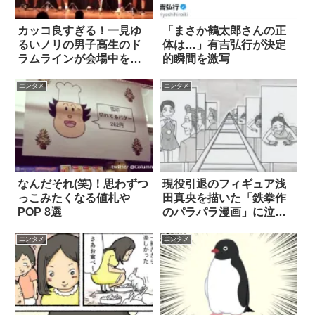
カッコ良すぎる！一見ゆ
「まさか鶴太郎さんの正
るいノリの男子高生のド
体は…」有吉弘行が決定
ラムラインが会場中を虜
的瞬間を激写
に
エンタメ
エンタメ
なんだそれ(笑)！思わずつ
現役引退のフィギュア浅
っこみたくなる値札や
田真央を描いた「鉄拳作
POP 8選
のパラパラ漫画」に泣い
てしまう
エンタメ
エンタメ