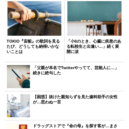
TOKIO『宙船』の歌詞を見る
「小6のとき、心臓に疾患のあ
たび、どうしても納得いかな
る転校生と出逢い…」続く展
いことは
開に涙
「父親が本名でTwitterやってて、芸能人に…」
続きに絶句した
【困惑】抜けた親知らずを見た歯科助手の女性
が…思わぬ一言
ドラッグストアで『命の母』を探す客が…まさ