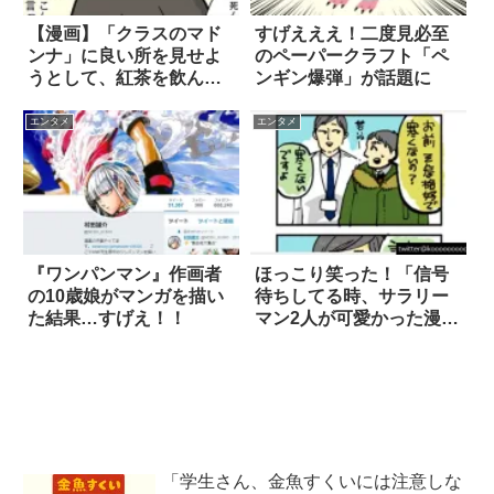
【漫画】「クラスのマド
すげえええ！二度見必至
ンナ」に良い所を見せよ
のペーパークラフト「ペ
うとして、紅茶を飲んだ
ンギン爆弾」が話題に
日の話 4枚
エンタメ
エンタメ
『ワンパンマン』作画者
ほっこり笑った！「信号
の10歳娘がマンガを描い
待ちしてる時、サラリー
た結果…すげえ！！
マン2人が可愛かった漫
画」
「学生さん、金魚すくいには注意しな