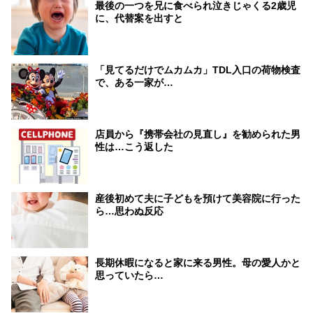
最後の一つを兄に食べられ泣きじゃくる2歳児
に、代替案を出すと
「見てるだけでムカムカ」TDL入口の荷物検査
で、ある一家が…
店員から『携帯会社の見直し』を勧められた男
性は…こう返した
産後初めて夫に子どもを預けて美容院に行った
ら…思わぬ反応
長期休暇になると家に来る男性。母の愛人かと
思っていたら…