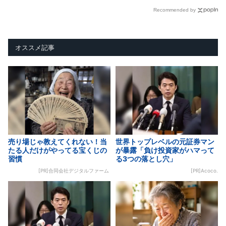
Recommended by
オススメ記事
売り場じゃ教えてくれない！当
世界トップレベルの元証券マン
たる人だけがやってる宝くじの
が暴露「負け投資家がハマって
習慣
る3つの落とし穴」
[PR]合同会社デジタルファーム
[PR]Acoco.