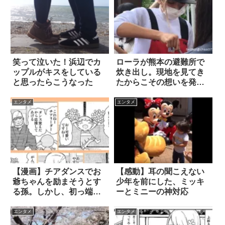
笑って泣いた！浜辺でカ
ローラが熊本の避難所で
ップルがキスをしている
炊き出し。現地を見てき
と思ったらこうなった
たからこその想いを発信
7枚
エンタメ
エンタメ
【漫画】チアダンスでお
【感動】耳の聞こえない
爺ちゃんを励まそうとす
少年を前にした、ミッキ
る孫。しかし、初っ端で
ーとミニーの神対応
悲劇が！？ 4枚
エンタメ
エンタメ