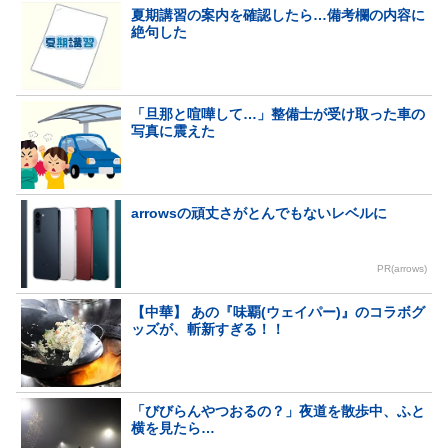
夏期講習の案内を確認したら…備考欄の内容に
絶句した
「旦那と喧嘩して…」整備士が受け取った車の
写真に震えた
arrowsの頑丈さがとんでもないレベルに
PR(arrows)
【中華】 あの『味覇(ウェイパー)』のコラボグ
ッズが、斬新すぎる！！
「びびらんやつおるの？」夜道を散歩中、ふと
横を見たら…