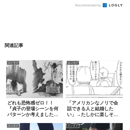
Recommended by
関連記事
エンタメ
エンタメ
どれも恐怖感ゼロ！！
「アメリカンなノリで会
『貞子の登場シーンを何
話できる人と結婚した
パターンか考えました』
い」→たしかに楽しそう
21枚
(笑)
エンタメ
エンタメ