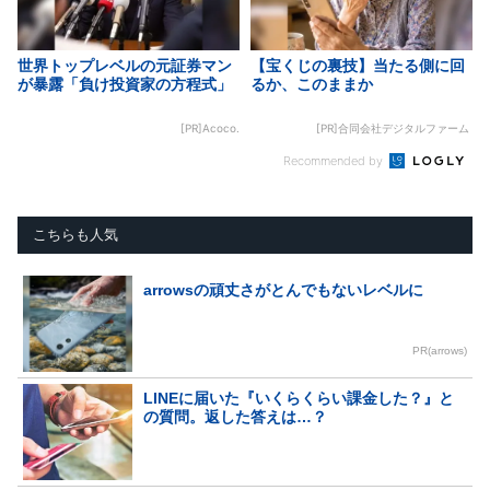
世界トップレベルの元証券マン
【宝くじの裏技】当たる側に回
が暴露「負け投資家の方程式」
るか、このままか
[PR]Acoco.
[PR]合同会社デジタルファーム
Recommended by
こちらも人気
arrowsの頑丈さがとんでもないレベルに
PR(arrows)
LINEに届いた『いくらくらい課金した？』と
の質問。返した答えは…？